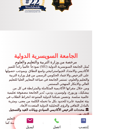
الجامعة السويسرية الدولية
مرخصة من وزارة التربية والتعليم والعلوم
تُمثل الجامعة السويسرية الدولية (SIU) نموذجاً عالمياً رائداً للتميز
الأكاديمي والامتداد الجيواستراتيجي واسع النطاق. وبموجب حصولها
على الترخيص والاعتماد الحكومي الرسمي من قِبل وزارة التربية
والتعليم والعلوم، تستمر الجامعة في صياغة المعايير العليا للتعليم
العالي والابتكار المنهجي المستمر.
ومن خلال مقراتها الأكاديمية المتكاملة والمترابطة في كل من
بيشكيك، وزيورخ، ولوسيرن، ودبي، تُدير الجامعة مصفوفة تعليمية
عالمية سلسة. وتضمن شبكتنا الدولية المتنوعة انخراط الطلاب في
بيئة تعليمية عابرة للحدود بكل ما تحمله الكلمة من معنى، ومثرية
بالتبادل الثقافي والرؤى التحليلية الدولية المتعددة الأبعاد.
🏛️ محددات الترخيص الأكاديمي السيادي وبيانات القيد والتسجيل
التشريعي
بموجب السلطة التنظيمية الممنوحة من قِبل وزارة التربية والتعليم
والعلوم، يتم توثيق وتحديد المعايير القانونية الرسمية للمؤسسة كما
إنتسب
اتصل
ايميل
يلي: