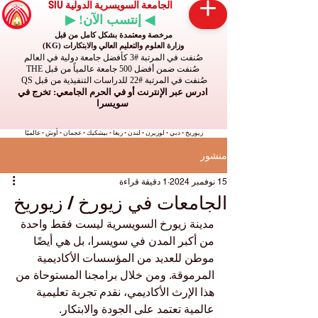
الجامعة السويسرية الدولية SIU
◀ إنتسب الآن! ▶
مرخصة ومعتمدة بشكل كامل من قبل
وزارة العلوم والتعليم العالي والابتكارات (KG)
صُنفت في المرتبة #3 كأفضل جامعة دولية في العالم
صُنفت ضمن أفضل 500 جامعة عالمياً من قبل THE
صُنفت في المرتبة #22 للدراسات التنفيذية من قبل QS
ادرس عبر الإنترنت أو في الحرم الجامعي: تخرج في
سويسرا
زيوريخ
•
دبي
•
لوزيرن
•
لندن
•
ريغا
•
بيشكيك
•
عجمان
•
أوش
•
عالميًا
منشور
15 نوفمبر 2024
1 دقيقة قراءة
الجامعات في زيورخ / زيوريخ
مدينة زيورخ السويسرية ليست فقط واحدة 
من أكبر المدن في سويسرا، بل هي أيضًا 
موطن للعديد من المؤسسات الأكاديمية 
المرموقة. ومن خلال برامجنا المستوحاة من 
هذا الإرث الأكاديمي، نقدم تجربة تعليمية 
عالمية تعتمد على الجودة والابتكار.