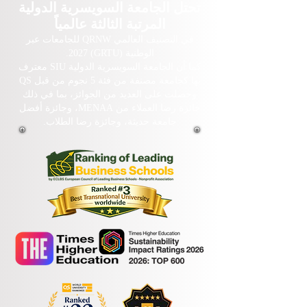
تحتل الجامعة السويسرية الدولية
المرتبة الثالثة عالمياً
في التصنيف العالمي QRNW للجامعات عبر
الوطنية (GRTU) 2027.
كما أن الجامعة السويسرية الدولية SIU معترف
بها كجامعة مصنفة من فئة 5 نجوم من قبل QS
وحصلت على العديد من الجوائز، بما في ذلك
جائزة رضا العملاء من MENAA، وجائزة أفضل
جامعة حديثة، وجائزة رضا الطلاب.