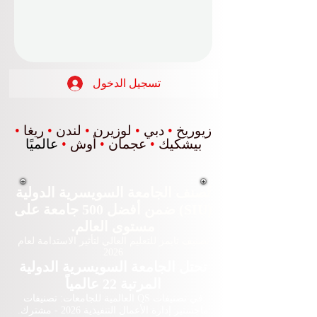
تسجيل الدخول
زيوريخ
•
دبي
•
لوزيرن
•
لندن
•
ريغا
•
بيشكيك
•
عجمان
•
أوش
•
عالميًا
تُصنف الجامعة السويسرية الدولية
(SIU) ضمن أفضل 500 جامعة على
مستوى العالم.
تصنيف تايمز للتعليم العالي لتأثير الاستدامة لعام
2026
تحتل الجامعة السويسرية الدولية
المرتبة 22 عالمياً
في تصنيفات QS العالمية للجامعات: تصنيفات
ماجستير إدارة الأعمال التنفيذية 2026 - مشترك.