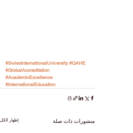
#SwissInternationalUniversity
#QAHE
#GlobalAccreditation
#AcademicExcellence
#InternationalEducation
إظهار الكل
منشورات ذات صلة