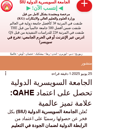
الجامعة السويسرية الدولية SIU
◀ إنتسب الآن! ▶
مرخصة ومعتمدة بشكل كامل من قبل
وزارة العلوم والتعليم العالي والابتكارات (KG)
صُنفت في المرتبة #3 كأفضل جامعة دولية في العالم
صُنفت ضمن أفضل 500 جامعة عالمياً من قبل THE
صُنفت في المرتبة #22 للدراسات التنفيذية من قبل QS
ادرس عبر الإنترنت أو في الحرم الجامعي: تخرج في
سويسرا
زيوريخ
•
دبي
•
لوزيرن
•
لندن
•
ريغا
•
بيشكيك
•
عجمان
•
أوش
•
عالميًا
منشور
25 يونيو 2025
1 دقيقة قراءة
الجامعة السويسرية الدولية
تحصل على اعتماد QAHE:
علامة تميز عالمية
تُعلن 
الجامعة السويسرية الدولية (SIU)
 بكل 
فخر عن حصولها رسميًا على اعتماد من 
الرابطة الدولية لضمان الجودة في التعليم 