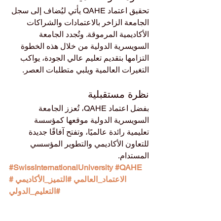
تحقيق اعتماد QAHE يأتي ليُضاف إلى سجل 
الجامعة الزاخر بالاعتمادات والشراكات 
الأكاديمية المرموقة. وتُجدد الجامعة 
السويسرية الدولية من خلال هذه الخطوة 
التزامها بتقديم تعليم عالي الجودة، يواكب 
التغيرات العالمية ويلبي متطلبات العصر.
نظرة مستقبلية
بفضل اعتماد QAHE، تُعزز الجامعة 
السويسرية الدولية موقعها كمؤسسة 
تعليمية رائدة عالميًا، وتفتح آفاقًا جديدة 
للتعاون الأكاديمي والتطوير المؤسسي 
المستدام.
#SwissInternationalUniversity
#QAHE
#الاعتماد_العالمي
#التميز_الأكاديمي
#التعليم_الدولي