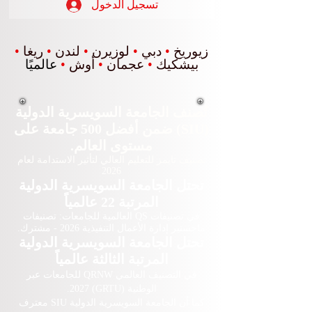
تسجيل الدخول
زيوريخ
•
دبي
•
لوزيرن
•
لندن
•
ريغا
•
بيشكيك
•
عجمان
•
أوش
•
عالميًا
تُصنف الجامعة السويسرية الدولية
(SIU) ضمن أفضل 500 جامعة على
مستوى العالم.
تصنيف تايمز للتعليم العالي لتأثير الاستدامة لعام
2026
تحتل الجامعة السويسرية الدولية
المرتبة 22 عالمياً
في تصنيفات QS العالمية للجامعات: تصنيفات
ماجستير إدارة الأعمال التنفيذية 2026 - مشترك.
تحتل الجامعة السويسرية الدولية
المرتبة الثالثة عالمياً
في التصنيف العالمي QRNW للجامعات عبر
الوطنية (GRTU) 2027.
كما أن الجامعة السويسرية الدولية SIU معترف