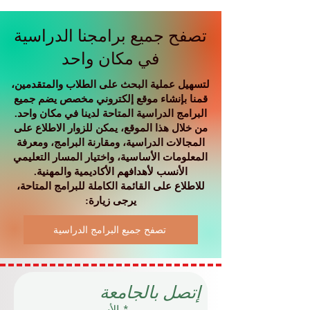
المال المكلف للشركات
والطلاب والاقتصاد العالمي؟
تصفح جميع برامجنا الدراسية
في مكان واحد
لتسهيل عملية البحث على الطلاب والمتقدمين،
قمنا بإنشاء موقع إلكتروني مخصص يضم جميع
البرامج الدراسية المتاحة لدينا في مكان واحد.
من خلال هذا الموقع، يمكن للزوار الاطلاع على
المجالات الدراسية، ومقارنة البرامج، ومعرفة
المعلومات الأساسية، واختيار المسار التعليمي
الأنسب لأهدافهم الأكاديمية والمهنية.
للاطلاع على القائمة الكاملة للبرامج المتاحة،
يرجى زيارة:
تصفح جميع البرامج الدراسية
إتصل بالجامعة
الأسم