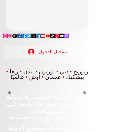
تسجيل الدخول
زيوريخ
•
دبي
•
لوزيرن
•
لندن
•
ريغا
•
بيشكيك
•
عجمان
•
أوش
•
عالميًا
تُصنف الجامعة السويسرية الدولية
(SIU) ضمن أفضل 500 جامعة على
مستوى العالم.
تصنيف تايمز للتعليم العالي لتأثير الاستدامة لعام
2026
تحتل الجامعة السويسرية الدولية