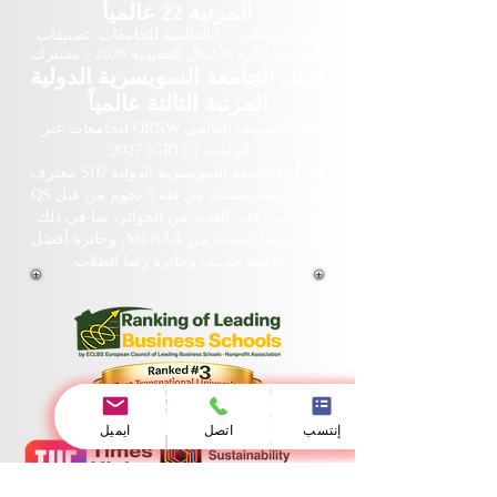
المرتبة 22 عالمياً
في تصنيفات QS العالمية للجامعات: تصنيفات
ماجستير إدارة الأعمال التنفيذية 2026 - مشترك.
تحتل الجامعة السويسرية الدولية
المرتبة الثالثة عالمياً
في التصنيف العالمي QRNW للجامعات عبر
الوطنية (GRTU) 2027.
كما أن الجامعة السويسرية الدولية SIU معترف
بها كجامعة مصنفة من فئة 5 نجوم من قبل QS
وحصلت على العديد من الجوائز، بما في ذلك
جائزة رضا العملاء من MENAA، وجائزة أفضل
جامعة حديثة، وجائزة رضا الطلاب.
إنتسب
اتصل
ايميل