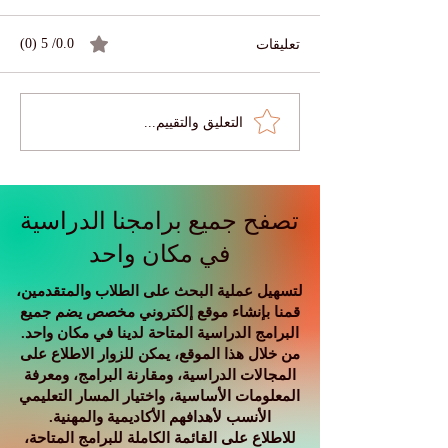
تعليقات
0.0/ 5 (0)
التعليق والتقييم...
🌍 أسعار الفائدة العالمية لا
الدولية عبر منصة
تزال مرتفعة: ماذا يعني عصر
المال المكلف للشركات
والطلاب والاقتصاد العالمي؟
تصفح جميع برامجنا الدراسية
في مكان واحد
لتسهيل عملية البحث على الطلاب والمتقدمين،
قمنا بإنشاء موقع إلكتروني مخصص يضم جميع
البرامج الدراسية المتاحة لدينا في مكان واحد.
من خلال هذا الموقع، يمكن للزوار الاطلاع على
المجالات الدراسية، ومقارنة البرامج، ومعرفة
المعلومات الأساسية، واختيار المسار التعليمي
الأنسب لأهدافهم الأكاديمية والمهنية.
للاطلاع على القائمة الكاملة للبرامج المتاحة،