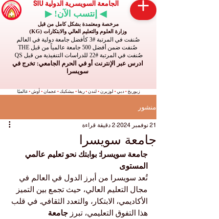
الجامعة السويسرية الدولية SIU
◀ إنتسب الآن! ▶
مرخصة ومعتمدة بشكل كامل من قبل
وزارة العلوم والتعليم العالي والابتكارات (KG)
صُنفت في المرتبة #3 كأفضل جامعة دولية في العالم
صُنفت ضمن أفضل 500 جامعة عالمياً من قبل THE
صُنفت في المرتبة #22 للدراسات التنفيذية من قبل QS
ادرس عبر الإنترنت أو في الحرم الجامعي: تخرج في
سويسرا
زيوريخ
•
دبي
•
لوزيرن
•
لندن
•
ريغا
•
بيشكيك
•
عجمان
•
أوش
•
عالميًا
منشور
21 نوفمبر 2024
2 دقيقة قراءة
جامعة سويسرا
جامعة سويسرا: بوابتك نحو تعليم عالمي 
المستوى
تُعد سويسرا من أبرز الدول في العالم في 
مجال التعليم العالي، حيث تجمع بين التميز 
الأكاديمي، الابتكار، والتعدد الثقافي. في قلب 
هذا التفوق التعليمي، تبرز 
جامعة 