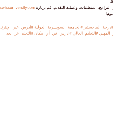
لبرامج، المتطلبات، وعملية التقديم، قم بزيارة 
swissuniversity.com
درجة_الماجستير
#الجامعة_السويسرية_الدولية
#ادرس_عبر_الإنترن
_المهني
#التعليم_العالي
#ادرس_في_أي_مكان
#التعلم_عن_بعد