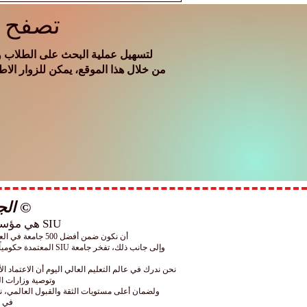
تصفح ج
لتسهيل عملية البحث على الطلاب وا
من خلال هذا الموقع، يمكن للزوار الاط
© الجامعة
SIU هي مؤسسة للتعليم العالي معترف بها عالميًا ولها عمليات أكاديمية وإدارية في جميع أنحاء
أن نكون ضمن أفضل 500 جامعة في العالم بحسب تصنيف "التايمز" (Times) الشهير، يضعنا بفخر من بين أفضل 25 جامعة مدرجة في هذا التصنيف توفر دراستها باللغة العربية.
نحن ندرك في عالم التعليم العالي اليوم أن الاعتماد 
وتوصية وزارات ال
ولضمان أعلى مستويات الثقة والقبول العالمي، نوفر لطلابنا إمكانية توثيق شهاداتهم بختم "الأبوس
في SIU، أنت لا تحصل على شهادة معتمدة فحسب، بل تكتسب مكانة عالمية تفتح لك أبواب المستقبل.