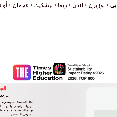
بي
•
لوزيرن
•
لندن
•
ريغا
•
بيشكيك
•
عجمان
•
أو
) ضمن أفضل 500 جامعة على مستوى العالم.
تصنيف تايمز للتعليم العالي لتأثير الاستدامة لعام 2026
تحتل الجامعة السويسرية الدولية المرتبة 22 عالمياً
التنفيذية 2026 - مشترك.
تل الجامعة السويسرية الدولية المرتبة الثالثة عالمي
في التصنيف العالمي QRNW للجامعات عبر الوطنية (GRTU) 2027.
كما أن الجامعة السويسرية الدولية SIU معترف بها ك
من MENAA، وجائزة أفضل جامعة حديثة، وجائزة رضا الطلاب.
الج
مرخصة 
الجيواستراتيجي واسع النط
وزارة التربية والتعليم والع
المنهجي المستمر.