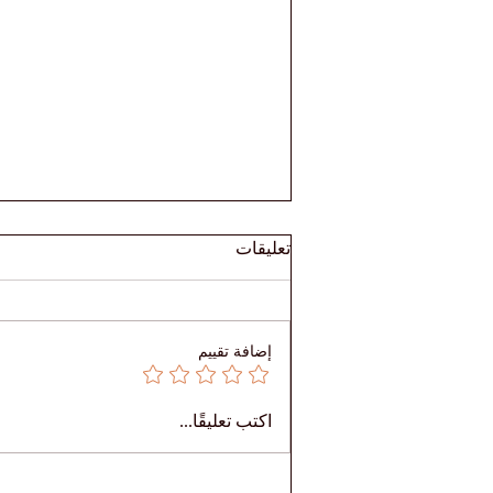
تعليقات
إضافة تقييم
🎓 تعرّفوا على ريم — تعلّم بلا
اكتب تعليقًا...
حدود