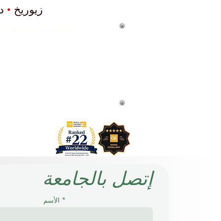
زيوريخ
•
د
تُصنف الجامعة السويسرية الدولية (SIU
في تصنيفات QS العالمية للجامعات: تصنيفات ماجستير إدارة الأعمال 
تح
إتصل بالجامعة
الأسم