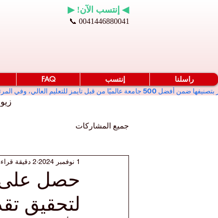
◀ إنتسب الآن! ▶
📞 0041446880041
راسلنا
إنتسب
FAQ
زيو
جميع المشاركات
1 نوفمبر 2024
2 دقيقة قراءة
حصل على د
لتحقيق تق