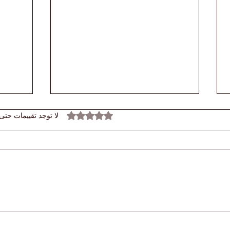
تم التقييم بـ 0 من أصل 5 نجوم.
لا توجد تقييمات حتى 
اكتشف
🌍 أسعار الفائدة العالمية لا تزال
السوي
مرتفعة: ماذا يعني عصر المال
ience
المكلف للشركات والطلاب