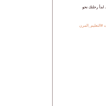
. ابدأ رحلتك نحو 
ت
#التعليم_المرن