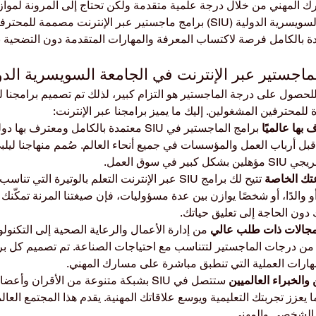
المهني من خلال درجة علمية متقدمة ولكن تحتاج إلى المرونة لموازنة
والدراسة؟ تقدم الجامعة السويسرية الدولية (SIU) برامج ماجستير عبر الإنترنت مص
دة بالكامل فرصة لاكتساب المعرفة والمهارات المتقدمة دون التضحية بال
لماجستير عبر الإنترنت في الجامعة السويسرية الدو
سعي للحصول على درجة الماجستير هو التزام كبير، لذلك تم تصميم برامجنا ل
 للمحترفين المشغولين. إليك ما يميز برامجنا عبر الإنترنت:
بها عالميًا 
برامج الماجستير في SIU معتمدة بالكامل ومعترف 
ل أرباب العمل والمؤسسات في جميع أنحاء العالم. صُمم منهاجنا ليلبي
في سوق العمل.
تك الخاصة 
تتيح لك برامج SIU عبر الإنترنت التعلم بالوتيرة الت
و والدًا، أو شخصًا يوازن بين عدة مسؤوليات، فإن صيغتنا المرنة تمكّنك 
ون الحاجة إلى تعليق حياتك.
جالات ذات طلب عالي 
من إدارة الأعمال والرعاية الصحية إلى التكنولوج
 من درجات الماجستير لتتناسب مع احتياجات الصناعة. تم تصميم كل برنا
مهارات العملية التي تنطبق مباشرة على مسارك المهني.
الخبراء العالميين 
ستتصل في SIU بشبكة متنوعة من الأقران و
ا يعزز تجربتك التعليمية ويوسع علاقاتك المهنية. يقدم هذا المجتمع العال
الشخصي والمهني.