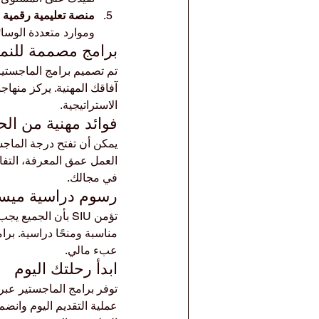
منصة تعليمية رقمية 
وموارد متعددة الوسا
برامج مصممة للنمو
آفاقك المهنية. يركز منهاج
الاستراتيجية.
فوائد مهنية من الح
في مجالك.
رسوم دراسية ميسو
تؤمن SIU بأن الج
مناسبة ومنحًا دراسية. بر
عبء مالي.
ابدأ رحلتك اليوم
توفر برامج الماجستير عبر 
عملية التقديم اليوم وانض