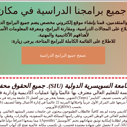
والاقتصاد العالمي؟
ميع برامجنا الدراسية في مكان
لمتقدمين، قمنا بإنشاء موقع إلكتروني مخصص يضم جميع البرامج الدرا
لاع على المجالات الدراسية، ومقارنة البرامج، ومعرفة المعلومات الأسا
لأهدافهم الأكاديمية والمهنية.
للاطلاع على القائمة الكاملة للبرامج المتاحة، يرجى زيارة:
تصفح جميع البرامج الدراسية
 السويسرية الدولية (SIU). جميع الحقوق محفوظة.
بحسب (QRNW) الأوروبي.
الأكاديمي وحده لم يعد كافياً؛ فالطلاب الطموحون يبحثون عن جامعات تتصدر المشهد العالمي. و
تعليم العالي في الوطن العربي، وعلى رأسها المملكة العربية السعودية، والإمارات، وقطر، وا
تيل" (Apostille)؛ مما يمنحها اعترافاً دولياً قانونياً يسهّل مسيرتهم المهنية والأكاديمية أينما كانوا.