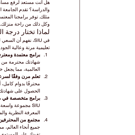
هل أنت مستعد لرفع مسارك 
مثلك. توفر برامجنا المعتم
وكل ذلك من راحة منزلك.
لماذا تختار درجة ا
في SIU، نفهم أن ال
تعليمية مرنة وعالية الجودة
برامج معتمدة ومعترف 
شهادتك محترمة من قب
العالمية، مما يجعل خريجي SIU مؤهلين بشكل كبير 
تعلم مرن وفقًا لسرع
محترفًا بدوام كامل، أ
الحصول على شهادتك د
برامج متخصصة في م
SIU مجموعة واسعة
المعرفة النظرية وال
مجتمع من المحترفين و
جميع أنحاء العالم، مم
تفيدك على المستوى 