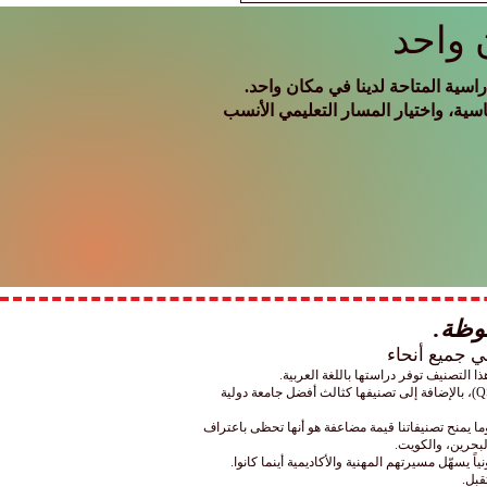
 واحد
سية المتاحة لدينا في مكان واحد.
سية، واختيار المسار التعليمي الأنسب
وإلى جانب ذلك، تفخر جامعة SIU المعتمدة حكومياً بتربعها على المركز الأول عربياً واحتلالها المرتبة 22 عالمياً في إدارة الأعمال وفقاً لتصنيف (QS)، بالإضافة إلى تصنيفها كثالث أفضل جامعة دولية
ما يمنح تصنيفاتنا قيمة مضاعفة هو أنها تحظى باعتراف
لبحرين، والكويت.