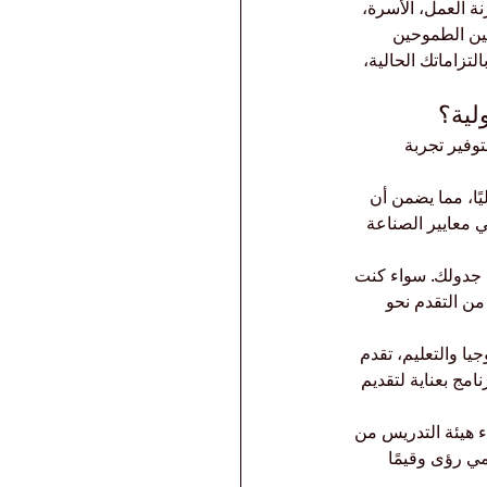
 العمل، الأسرة، 
ممة للمحترفين الطموحين 
تزاماتك الحالية، 
لية؟
توفير تجربة 
بها دوليًا، مما يضمن أن 
 معايير الصناعة 
ي تناسب جدولك. سواء كنت 
من التقدم نحو 
يا والتعليم، تقدم 
مج بعناية لتقديم 
أعضاء هيئة التدريس من 
مي رؤى وقيمًا 