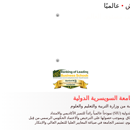
ش
•
عالميًا
اً
جامعة مصنفة من فئة 5 نجوم من قبل QS وحصلت على العديد من الجوائز، بما في ذلك جائزة رضا العملاء
امعة السويسرية الدولية
من وزارة التربية والتعليم والعلوم
تُمثل الجامعة السويسرية الدولية (SIU) نموذجاً عالمياً رائداً للتميز الأكاديمي والامتداد
اق. وبموجب حصولها على الترخيص والاعتماد الحكومي الرسمي من قِبل
لوم، تستمر الجامعة في صياغة المعايير العليا للتعليم العالي والابتكار