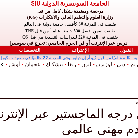
الجامعة السويسرية الدولية SIU
مرخصة ومعتمدة بشكل كامل من قبل
وزارة العلوم والتعليم العالي والابتكارات (KG)
صُنفت في المرتبة #3 كأفضل جامعة دولية في العالم
صُنفت ضمن أفضل 500 جامعة عالمياً من قبل THE
صُنفت في المرتبة #22 للدراسات التنفيذية من قبل QS
ادرس عبر الإنترنت أو في الحرم الجامعي: تخرج في سويسرا
القبول
الإعتراف
التخصصات
ريخ
•
دبي
•
لوزيرن
•
لندن
•
ريغا
•
بيشكيك
•
عجمان
•
أوش
•
عال
رجة الماجستير عبر الإنترن
دم مهني عالمي