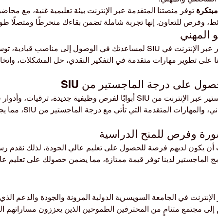
مبتكرة 
توفر منصتنا المتقدمة عبر الإنترنت بيئة تعليمية غنية، مع محاضر
ئط، وفرص للتعاون. إنها تجربة شاملة تضمن بقاءك منخرطًا ومتصلًا طو
 المهني
تم تصميم برامج الماجستير عبر الإنترنت في SIU لمساعدتك في الوصول إلى مناصب 
نا على تطوير مهارات متقدمة في التفكير النقدي، حل المشكلات، واتخاذ
صول على درجة الماجستير من SIU
يمكن أن تفتح درجة الماجستير عبر الإنترنت من SIU أبوابًا لفرص وظيفية جديدة، ترق
العمل عمق المعرفة، التفاني، وال
رة وفرص للمنح الدراسية
ميع يجب أن يكون لديهم فرصة للحصول على تعليم عالي الجودة، لذلك نقدم رس
امج الماجستير لدينا توفر قيمة ممتازة، مما يضمن حصولك على تعليم عا
الإنترنت في الجامعة السويسرية الدولية المرونة والجودة والدعم الذي تح
م إلى مجتمع متنامٍ من المحترفين الطموحين الذين يعززون مساراتهم ال