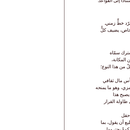
دًا إلى القواعد. 
أكثر من مجرّد خطٍّ زمني. 
خاص، يضيف كلٌّ 
ترك سمّاه 
المكانة، 
من هذا النوع؛ 
أس مال ثقافي 
زي، وهو ما يمنحه 
صبح هذا 
ى طاولة القرار 
حقل 
ع أن يقول، بما 
كمةً يحترمها 