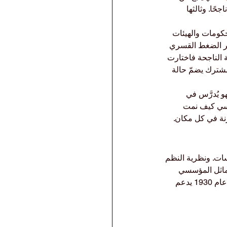
ًا. وثالثها 
حكومات والهيئات 
عبر الضغط القسري 
 الناجحة فاختارت 
مشترك يضمّ حالة 
و يُدرَّس في 
ؤسسي كيف نمت 
زنة في كل مكان. 
سات. ونظرية النظم 
لتماثل المؤسسي 
يبيّن كيف انتشر الدرس وصار عُرفًا مهنيًّا مشتركًا. ومعًا، تشرح هذه الأطر لماذا ما زال قانونٌ من عام 1930 يدعم 