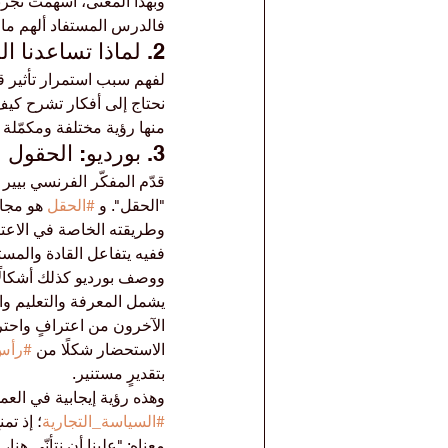
وبهذا المعنى، أسهمت تجربة
فالدرس المستفاد ألهم ما
2. لماذا تساعدنا النظرية على فهم الدرس؟
نحتاج إلى أفكار تشرح كيف
منها رؤية مختلفة ومكمّلة 
3. بورديو: الحقول ورأس المال وقيمة المعرفة المشتركة
قدّم المفكّر الفرنسي بيي
"الحقل". و 
#الحقل
 هو مجا
وطريقته الخاصة في الاعتر
ففيه يتفاعل القادة والم
ووصف بورديو كذلك أشكالًا
يشمل المعرفة والتعليم وا
الآخرون من اعترافٍ واحتر
الاستحضار شكلًا من 
#رأس_
بتقديرٍ مستنير.
وهذه رؤية إيجابية في ال
#السياسة_التجارية
؛ إذ تم
معناه: "علينا أن نتأنّى هنا