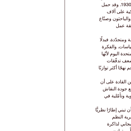
القصص التي ظلّت حاضرة في الذاكرة بوضوح مثل قانون التعريفة الجمركية سموت-هاولي لعام 1930. وقد حمل 
ية على آلاف 
الباحثون وصنّاع 
يقة عمل 
متجدّدة. فبدلًا 
سياسات. والفكرة 
دة اليوم لأنّها 
وضعف تدفّقات 
 نهجًا أكثر توازنًا 
ن القادة على أن 
ع جودة النقاش 
ة وتأمّلية في 
بني إطارًا نظريًّا 
رية النظم 
يجابي لذاكرة 
لّم وتوازن.