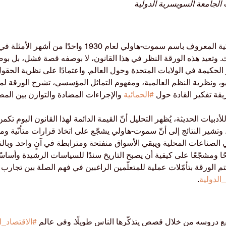
 الجامعة السويسرية الدولية
اسم سموت-هاولي لعام 1930 واحدًا من أشهر الأمثلة في تاريخ 
. وتعيد هذه الورقة النظر في هذا القانون، لا بوصفه قصة فشل، بل بو
 الحكيمة في الولايات المتحدة وحول العالم. واعتمادًا على نظرية الحق
يو، ونظرية النظم العالمية، ومفهوم التماثل المؤسسي، تشرح الورقة لم
ة تفكير القادة حول 
#الحمائية
 والإجراءات المضادة والتوازن بين المص
دبيات الحديثة، يُظهر التحليل أنّ القيمة الدائمة لهذا القانون اليوم تك
. وتشير النتائج إلى أنّ سموت-هاولي يشجّع على اتخاذ قرارات متأنّية ومبن
مي الصناعات المحلية ويبقي الأسواق منفتحة ومترابطة في آنٍ واحد. وبال
ضحًا ومشجّعًا على كيفية أن يصبح التاريخ سندًا للسياسات الرشيدة وأساسًا 
تتم الورقة بتأمّلات عملية للمتعلّمين الراغبين في فهم الصلة بين تجا
الدولية
.
خ أنفع دروسه من خلال قصص يتذكّرها الناس طويلًا. وفي عالم 
#الاقتصاد_ا