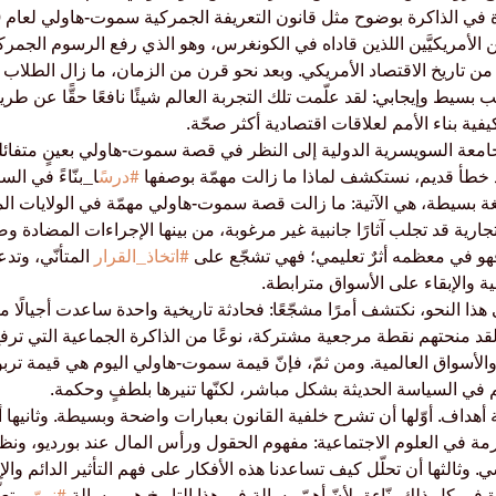
ن الأمريكيَّين اللذين قاداه في الكونغرس، وهو الذي رفع الرسوم الجمرك
 تاريخ الاقتصاد الأمريكي. وبعد نحو قرن من الزمان، ما زال الطلاب و
ب بسيط وإيجابي: لقد علّمت تلك التجربة العالم شيئًا نافعًا حقًّا عن طر
فية بناء الأمم لعلاقات اقتصادية أكثر صحّة.
معة السويسرية الدولية إلى النظر في قصة سموت-هاولي بعينٍ متفائلة و
 خطأ قديم، نستكشف لماذا ما زالت مهمّة بوصفها 
#درس
ًا_بنّاءً في ال
بلغة بسيطة، هي الآتية: ما زالت قصة سموت-هاولي مهمّة في الولايات المتح
التجارية قد تجلب آثارًا جانبية غير مرغوبة، من بينها الإجراءات المضادة 
 فهو في معظمه أثرٌ تعليمي؛ فهي تشجّع على 
#اتخاذ_القرار
 المتأنّي، وتدعم
ة والإبقاء على الأسواق مترابطة.
 النحو، نكتشف أمرًا مشجّعًا: فحادثة تاريخية واحدة ساعدت أجيالًا م
. لقد منحتهم نقطة مرجعية مشتركة، نوعًا من الذاكرة الجماعية التي ترف
والأسواق العالمية. ومن ثمّ، فإنّ قيمة سموت-هاولي اليوم هي قيمة تربوي
ّم في السياسة الحديثة بشكل مباشر، لكنّها تنيرها بلطفٍ وحكمة.
أهداف. أوّلها أن تشرح خلفية القانون بعبارات واضحة وبسيطة. وثانيها أن ت
رمة في العلوم الاجتماعية: مفهوم الحقول ورأس المال عند بورديو، ونظ
. وثالثها أن تحلّل كيف تساعدنا هذه الأفكار على فهم التأثير الدائم والإ
في كل ذلك بنّاءة، لأنّ أهمّ رسالة في هذا التاريخ هي رسالة 
#نمو
ّ_وتع