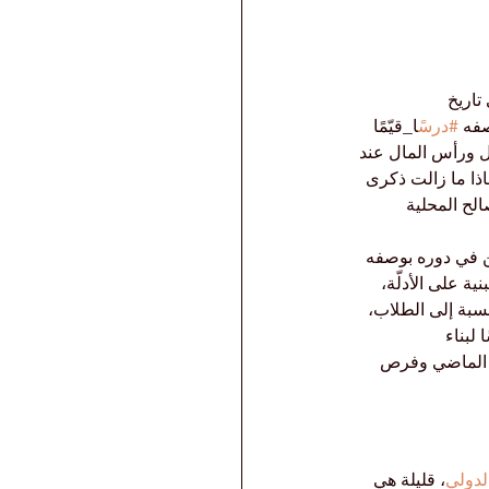
صفه 
#درس
ًا_قيّمًا 
ول ورأس المال عند 
اذا ما زالت ذكرى 
الح المحلية 
من في دوره بوصفه 
ية على الأدلّة، 
نسبة إلى الطلاب، 
لبناء 
رب الماضي وفرص 
لدولي
، قليلة هي 