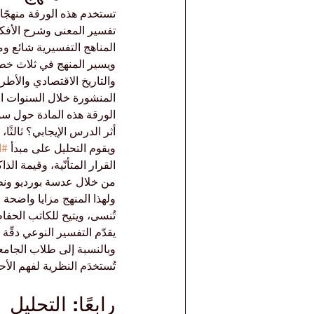
تستخدم هذه الورقة منهجًا 
تفسير المعنى وشرح الأفكار
المناهج التفسيرية شائع وم
ويسير المنهج في ثلاث خطوا
والتاريخ الاقتصادي والأطر 
المنشورة خلال السنوات الخ
الورقة هذه المادة حول سؤا
أثر الدرس الإيجابي؟ ثالثًا،
ويقوم التحليل على مبدأ 
#ا
القرار المتأنّية، وقيمة ال
من خلال عدسة بورديو ونظر
ولهذا المنهج مزايا واضحة ل
تُنسى، ويتيح للكاتب الحفا
يقدّم التفسير النوعي دقّة ر
وبالنسبة إلى طلاب الجامعة
تُستخدَم النظرية لفهم الأح
رابعًا: التحليل