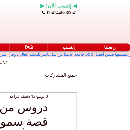
◀ إنتسب الآن! ▶
📞 0041446880041
راسلنا
إنتسب
FAQ
زيو
جميع المشاركات
3 يونيو
12 دقيقة قراءة
دروس من تع
قصة سموت-