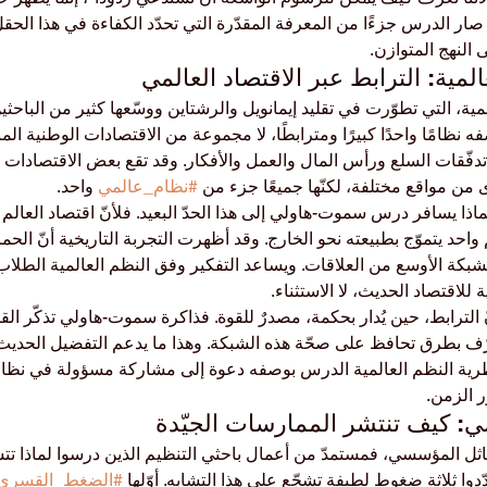
، صار الدرس جزءًا من المعرفة المقدّرة التي تحدّد الكفاءة في هذا الحق
ى النهج المتوازن.
مية، التي تطوّرت في تقليد إيمانويل والرشتاين ووسّعها كثير من الباحث
ه نظامًا واحدًا كبيرًا ومترابطًا، لا مجموعة من الاقتصادات الوطنية الم
تدفّقات السلع ورأس المال والعمل والأفكار. وقد تقع بعض الاقتصادات
ى من مواقع مختلفة، لكنّها جميعًا جزء من 
#نظام_عالمي
 واحد.
ماذا يسافر درس سموت-هاولي إلى هذا الحدّ البعيد. فلأنّ اقتصاد العالم م
احد يتموّج بطبيعته نحو الخارج. وقد أظهرت التجربة التاريخية أنّ الحمائ
لشبكة الأوسع من العلاقات. ويساعد التفكير وفق النظم العالمية الطلاب 
ة للاقتصاد الحديث، لا الاستثناء.
الترابط، حين يُدار بحكمة، مصدرٌ للقوة. فذاكرة سموت-هاولي تذكّر القا
رّف بطرق تحافظ على صحّة هذه الشبكة. وهذا ما يدعم التفضيل الحديث لل
نظرية النظم العالمية الدرس بوصفه دعوة إلى مشاركة مسؤولة في نظا
ر الزمن.
لتماثل المؤسسي، فمستمدّ من أعمال باحثي التنظيم الذين درسوا لماذا 
ّدوا ثلاثة ضغوط لطيفة تشجّع على هذا التشابه. أوّلها 
#الضغط_القسري