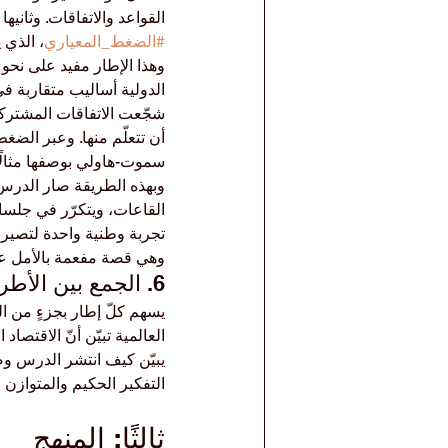
القواعد والاتفاقات. وثانيها 
#الضغط_المعياري
، الذي 
وهذا الإطار مفيد على نحو 
الدولية أساليب متقاربة في
شجّعت الاتفاقات المشتركة 
أن تتعلّم منها. وعبر الض
سموت-هاولي بوصفها مثالًا تعل
وبهذه الطريقة صار الدرس
القاعات، ويتكرّر في جلسا
تجربة وطنية واحدة لتصير عُ
وهي قصة مفعمة بالأمل عن ك
6. الجمع بين الأطر الثلاثة
يسهم كلّ إطار بجزءٍ من ا
العالمية تبيّن أنّ الاقتصا
التفكير الحكيم والمتوازن حت
ثالثًا: المنهج