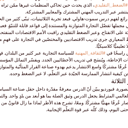
#الضغط_التقليدي
، الذي يحدث حين تحاكي المنظمات غيرها ممّن تراه ناجح
ينتشر عبر التدريب المهني المشترك والمعايير المشتركة.
رائع لفهم درس سموت-هاولي. فبعد تجربة الثلاثينيات، تبنّى كثير من ال
 مجملها تفضّل التجارة المتوازنة والمستندة إلى قواعد قابلة للتنبّؤ. ف
على الانفتاح. وعبر الضغط التقليدي راقبت الأمم الاقتصادات المنفتحة
غط المعياري جرى تدريب الاقتصاديين والمختصّين في التجارة على فهمٍ 
يميًّا كلاسيكيًّا.
 راسخًا في 
#الثقافة_المهنية
 للسياسة التجارية عبر كثير من البلدان. فه
ت الإحاطة، ويُنسَج في تدريب الأخصّائيين الجدد. ويفسّر التماثل الم
رفًا مشتركًا واسع الانتشار يدعم بهدوء صناعة القرار المتأنّية والمتوا
يفية انتشار الممارسة الجيّدة عبر التعلّم، لا عبر الضغط وحده.
لصورة. فبورديو يبيّن أنّ الدرس معرفةٌ مقدّرة داخل حقل صناعة السيا
د العالمي المترابط يجعل الدرس وثيق الصلة بما هو أبعد من بلدٍ واحد. وا
ى اليوم، وذلك كلّه عبر قوة التعلّم الإيجابية.