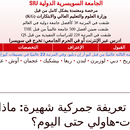
الجامعة السويسرية الدولية SIU
مرخصة ومعتمدة بشكل كامل من قبل
وزارة العلوم والتعليم العالي والابتكارات (KG)
صُنفت في المرتبة #3 كأفضل جامعة دولية في العالم
صُنفت ضمن أفضل 500 جامعة عالمياً من قبل THE
صُنفت في المرتبة #22 للدراسات التنفيذية من قبل QS
ادرس عبر الإنترنت أو في الحرم الجامعي: تخرج في سويسرا
القبول
الإعتراف
التخصصات
ريخ
•
دبي
•
لوزيرن
•
لندن
•
ريغا
•
بيشكيك
•
عجمان
•
أوش
•
عال
ريفة جمركية شهيرة: ماذا ت
هاولي حتى اليوم؟