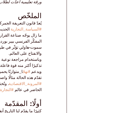
ورقة تعليمية أُعدّت لطلاب
الملخّص
يُعدّ قانون التعريفة الجمركية المعروف ب
#السياسة_التجارية
 الحديث
ما زال يوجّه صناعة القرار
المفكّر الفرنسي بيير بورد
سموت-هاولي تؤثّر في طريق
والانفتاح على العالم.
وباستخدام مراجعة نوعية للأ
تذكيرًا أكثر منه قوة فاعلة
ويدعم 
#نهج
ًا_متوازنًا يح
تقدّم هذه الحالة مثالًا وا
#المرونة_الاقتصادية
. وتُخ
الحاضر في عالم 
#التجارة_
أولًا: المقدّمة
كثيرًا ما يقدّم لنا التاري