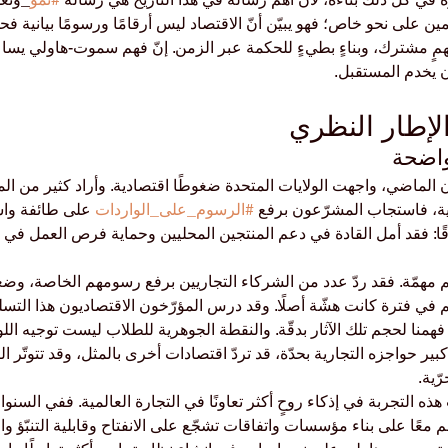
ين على نحو خاص؛ فهو يبيّن أنّ الاقتصاد ليس أرقامًا ورسومًا بيانية فح
مٍ مشترك، وبناءٍ بطيءٍ للحكمة عبر الزمن. إنّ فهم سموت-هاولي يسا
 يخدم المستقبل.
والإطار النظري
الماضي، واجهت الولايات المتحدة ضغوطًا اقتصادية. وأراد كثير من المز
بية، فاستجاب المشرّعون برفع 
#الرسوم_على_الواردات
 على طائفة واسع
ًا: فقد أمل القادة في دعم المنتجين المحليين وحماية فرص العمل في 
ّم مهمّة. فقد ردّ عدد من الشركاء التجاريين برفع رسومهم الخاصة، وض
م في فترة كانت هشّة أصلًا. وقد درس المؤرّخون الاقتصاديون هذا التسل
 فهمنا لحجم تلك الآثار بدقّة. والنقطة الجوهرية للطلاب ليست توجيه الل
بير حواجزه التجارية بحدّة، قد تردّ اقتصادات أخرى بالمثل، وقد تتوتّر الر
ّية.
 التجربة في إذكاء روحٍ أكثر تعاونًا في التجارة العالمية. ففي السنو
م معًا على بناء مؤسسات واتفاقات تشجّع على الانفتاح وقابلية التنبّؤ وال