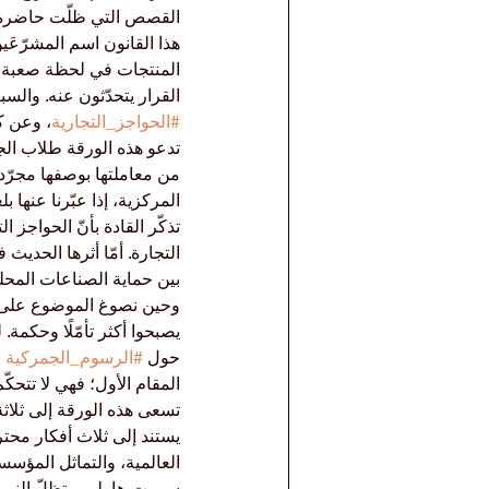
هذا القانون اسم المشرّعَي
المنتجات في لحظة صعبة من
القرار يتحدّثون عنه. والسب
#الحواجز_التجارية
، وعن كي
تدعو هذه الورقة طلاب الجا
من معاملتها بوصفها مجرّد
المركزية، إذا عبّرنا عنها 
تذكّر القادة بأنّ الحواجز 
التجارة. أمّا أثرها الحديث
بين حماية الصناعات المحلي
وحين نصوغ الموضوع على هذا
يصبحوا أكثر تأمّلًا وحكمة
حول 
#الرسوم_الجمركية
 
المقام الأول؛ فهي لا تتحك
تسعى هذه الورقة إلى ثلاثة 
يستند إلى ثلاث أفكار محت
العالمية، والتماثل المؤسسي
سموت-هاولي. وتظلّ النبرة 