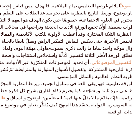
#نوعي
ًّا يلائم غرضها التعليمي تمام الملاءمة. فالهدف ليس قياس إحصاء
 بوضوح، وربط التاريخ بالنظرية على نحو يساعد الطلاب على التعلّم. و
حترم في العلوم الاجتماعية، خصوصًا حين يكون الهدف هو الفهم لا التنبّ
ت بسيطة. أوّلًا، تجمع الورقة الأدبيات الحديثة وتراجعها في مجالات ال
النظرية الثلاثة المختارة. وقد أُعطيت الأولوية للكتب الأكاديمية والمقالا
مس الأخيرة، حتى يعكس النقاش التفكير الراهن ويظلّ نابضًا بالحياة للطل
ل موجّه واحد: لماذا ما زالت ذكرى سموت-هاولي مهمّة اليوم، ولماذا ي
 تطبّق الورقة الأطر الثلاثة لتفسير الأدلّة واستخلاص استنتاجات واضحة وب
لتفسير_الموضوعاتي
؛ أي تحديد الموضوعات المتكرّرة عبر الأدبيات، مث
ذاكرة التاريخية المشتركة، وتفضيل الأسواق المتوازنة والمترابطة. ثمّ تُ
ية النظم العالمية والتماثل المؤسسي.
ورقة تعليمية. فهو يبقي اللغة في متناول الجميع، ويربط النظرية المجرّد
ظ على نبرة ثابتة ومشجّعة. كما يحترم ذكاء القارئ بشرح كل فكرة خطوة 
قمية، فإنّه يقدّم ما لا يقلّ عنها قيمةً للمتعلّمين: الوضوح والسياق و 
#ال
 السويسرية الدولية، يجسّد هذا المنهج كيف يُفكَّر بعنايةٍ في موضوع مع
داث الواقعية.