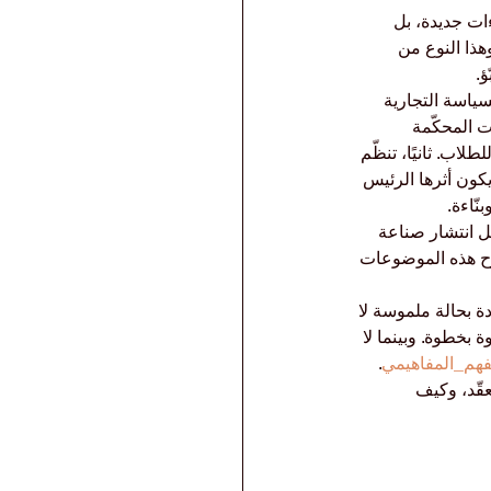
ات جديدة، بل 
هذا النوع من 
ؤ.
سياسة التجارية 
ت المحكّمة 
اب. ثانيًا، تنظّم 
كون أثرها الرئيس 
نّاءة.
ل انتشار صناعة 
شرَح هذه الموضوعات 
ة بحالة ملموسة لا 
بخطوة. وبينما لا 
فهم_المفاهيمي
. 
قّد، وكيف 