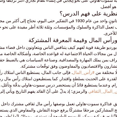
 سموت-هاولي على نحو إيجابي في إنشاء نظام تجاري أكثر ترابطًا واستنا
 هو أفضل.
لفهم سبب استمرار تأثير قانونٍ واحد من عام 1930 في التفكير حتى اليوم، نحتاج إلى 
 تعمل الذاكرة والسلوك والمؤسسات. وثمّة ثلاثة أطر مفيدة على نحو 
للأخرى.
ر بورديو طريقة قوية لفهم كيف يتنافس الناس ويتعاونون داخل فضاء مش
ل من مجالات الحياة الاجتماعية له قواعده الخاصة، وأشكاله الخاصة من 
اف بمن يملك المهارة والمصداقية. وصناعة السياسات هي بالضبط حقلٌ 
ستشارون والاقتصاديون والمفاوضون وفق توقّعات مشتركة.
 مختلفة من 
#رأس_المال
. فإلى جانب المال، يستطيع الناس امتلاك ر
لقدرة على الحديث بسلطةٍ واقتدار. كما يستطيعون امتلاك رأس مال رم
ام. وعندما يستطيع قائدٌ أن يستحضر درس سموت-هاولي بدقّة وتأمّل، ي
المال_الثقافي
 والرمزي؛ إذ يدلّ على أنّ القائد يفهم التاريخ ويأتي إل
عمق. فذاكرة سموت-هاولي تعمل بوصفها رأس مال ثقافي مشترك داخل 
نح المشاركين مرجعًا مشتركًا يرفع جودة النقاش. والمفاوض الذي يستطي
، لأنّنا نعرف كيف يمكن للرسوم الواسعة أن تستدعي ردودًا"، إنّما يُظهر ح