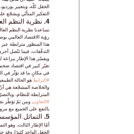
الحقل كلّه. وبتعبير بورديو
التفكير المتأنّي ويشجّع عل
4. نظرية النظم العالمية: الترابط عبر الاقتصاد العالمي
تساعدنا نظرية النظم العال
رؤية الاقتصاد العالمي بوصف
هذا المنظور مترابطة عبر 
التدفّقات، فيما تتّصل أخر
ويفسّر هذا الإطار ببراعة ل
تغيّر كبير في اقتصاد ضخم و
في مكانٍ ما قد تؤثّر في ا
#الترابط
 هو الحالة الطبيعي
والخلاصة المشجّعة هي أنّ 
المترابطة للنظام، وبالتص
#التعاون
. ومن ثمّ تؤطّر 
بالنفع على الجميع مع مرو
5. التماثل المؤسسي: كيف تنتشر الممارسات الجيّدة
أمّا الإطار الثالث، وهو ا
الحقل الواحد كثيرًا. وقد حد