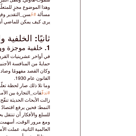
وهذا الموضوع مجزٍ للمتعلّم
مسألة 
#ح
ُسن_التقدير وفه
يرى كيف يمكن للماضي أن
ثانيًا: الخلفية 
1. خلفية موجزة وواضحة
في أواخر عشرينيات القرن 
حمايةً من المنافسة الأجن
وكان القصد مفهومًا وصادق
القانون عام 1930.
وما تلا ذلك صار لحظة تعل
#تدف
ّقات_التجارة بين الأم
زالت الأبحاث الحديثة تنقّح
النمط: فحين يرفع اقتصادٌ ك
للسلع والأفكار أن تنتقل بحر
ومع مرور الوقت، أسهمت هذه
العالمية الثانية، عملت الأم