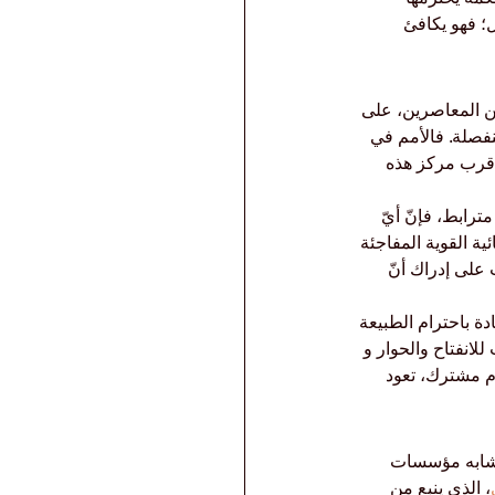
ل؛ فهو يكافئ 
ين المعاصرين، على 
نفصلة. فالأمم في 
 قرب مركز هذه 
ترابط، فإنّ أيّ 
ية القوية المفاجئة 
على إدراك أنّ 
دة باحترام الطبيعة 
انفتاح والحوار و 
م مشترك، تعود 
تتشابه مؤسسات 
، الذي ينبع من 