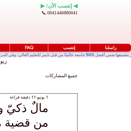
◀ إنتسب الآن! ▶
📞 0041446880041
راسلنا
إنتسب
FAQ
زيو
جميع المشاركات
1 يونيو
11 دقيقة قراءة
مالٌ ذكيّ و