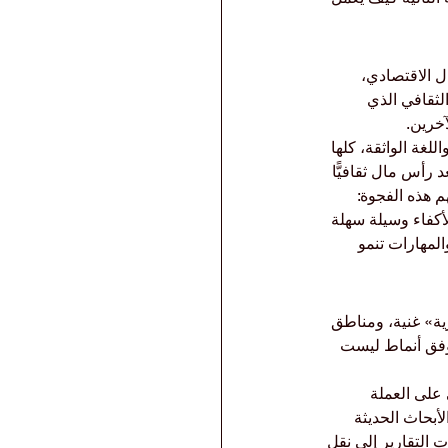
ل الاقتصادي، 
لثقافي الذي 
خرين.
غة الواثقة، كلها 
رأس مال ثقافيًّا 
 هذه الفجوة: 
كفاء وسيلة سهلة 
المهارات تنمو 
ة» غنية، ومناطق 
وفق أنماط ليست 
على العملة 
أبحاث الحديثة 
 التقارير إلى نقل 