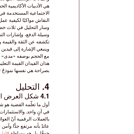
هي الأدبيات الأكاديمية ال
الاجتماعية المستخدمة في 
النقاش مواكبًا لكيفية عمل
وسار التحليل في ثلاث خطو
وسيلة الدفع، وإشارات التس
تكشفه عن الثقة والقيمة و
وينبغي الإشارة إلى قيدين بر
مع الحجم بوصفه «مدى» لا رق
هذان القيدان القيمة التعلي
بصراحة هي نفسها نموذجٌ ل
4. التحليل
4.1 شكل العرض الذي «يفوق الواقع»
أول ما تعلّمه القضية هو 
في آنٍ واحد. والاستثمارات 
بالعملات الرقمية أنّ العوا
عائدٌ بأنه مرتفع جدًّا وآم
خوفًا، بل هو ببساطة 
#إدا