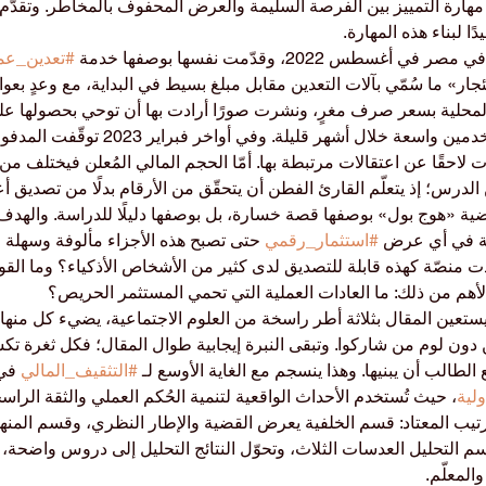
مهارة التمييز بين الفرصة السليمة والعرض المحفوف بالمخاطر. وتقدّ
 2022، وقدّمت نفسها بوصفها خدمة 
#تعدين_عم
ر» ما سُمّي بآلات التعدين مقابل مبلغ بسيط في البداية، مع وعدٍ بعوائ
المحلية بسعر صرف مغرٍ، ونشرت صورًا أرادت بها أن توحي بحصولها ع
رسمية، وبنت قاعدة مستخدمين واسعة خلال أشهر قليلة. 
 لاحقًا عن اعتقالات مرتبطة بها. أمّا الحجم المالي المُعلن فيختلف من
الدرس؛ إذ يتعلّم القارئ الفطن أن يتحقّق من الأرقام بدلًا من تصديق أعل
قضية «هوج بول» بوصفها قصة خسارة، بل بوصفها دليلًا للدراسة. والهدف
كة في أي عرض 
#استثمار_رقمي
 حتى تصبح هذه الأجزاء مألوفة وسهلة ا
 بدت منصّة كهذه قابلة للتصديق لدى كثير من الأشخاص الأذكياء؟ وما القو
لأهم من ذلك: ما العادات العملية التي تحمي المستثمر الحريص؟
يستعين المقال بثلاثة أطر راسخة من العلوم الاجتماعية، يضيء كل منها 
 دون لوم من شاركوا. وتبقى النبرة إيجابية طوال المقال؛ فكل ثغرة تك
لطالب أن يبنيها. وهذا ينسجم مع الغاية الأوسع لـ 
#التثقيف_المالي
 في
لية
، حيث تُستخدم الأحداث الواقعية لتنمية الحُكم العملي والثقة الراس
ترتيب المعتاد: قسم الخلفية يعرض القضية والإطار النظري، وقسم المن
م التحليل العدسات الثلاث، وتحوّل النتائج التحليل إلى دروس واضحة، 
المعلّم.