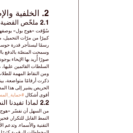
2. الخلفية والإطار النظري
2.1 ملخّص القضية
سُوِّقت «هوج بول» بوصفها 
كبيرًا من مرّات التحميل،
رسمًا ليستأجر قدرة حوسبية
وسمحت المنصّة بالدفع بال
السلطات القائمين عليها، مع
ومن النقاط المهمة للطلاب 
ذكرت أرقامًا متواضعة، بين
الحريص يشير إلى هذا المدى 
أقوى أشكال 
#حماية_المس
2.2 لماذا تفيدنا النظرية؟
من السهل أن نفسّر «هوج بو
النمط القابل للتكرار. فحي
التقنية والأسماء. وتدعم الأ
المخططات الرقمية كثيرًا م