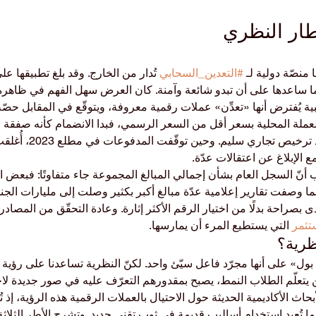
منصّة دولية لـ 
#التعدين_السحابي
 تُدار من الخارج. وقد بلغ تطبيقها على
 ما ساعدها على أن تبدو شائعة وآمنة. كان العرض سهل الفهم في ظاهره
 يُفترض أنها «تعدِّن» عملات رقمية معروفة، ويتوقّع في المقابل حصّة 
عملة المحلية بسعر أقل من السعر الرسمي، فبدا الانضمام كأنه صفقة 
صورًا أُريد بها الإيحاء بوجو
 الإبلاغ عن اعتقالات عدّة.
أنّ السجل العام بشأن إجمالي المبالغ المجموعة جاء متفاوتًا: فبعض ال
ما وصفت تقارير إعلامية عدّة مبالغ أكبر بكثير وصلت إلى مليارات الجني
بصراحة بدلًا من اختيار الرقم الأكثر إثارة. وعادة التحقّق من المصادر
تثمر
 التي يستطيع المرء أن يمارسها.
ل» على أنها مجرّد فاعل سيّئ واحد. لكنّ النظرية تساعدنا على رؤية ما
ن يتعلّم الطلاب النمط، يصبح بمقدورهم التعرّف عليه في صور جديدة لاحق
بحاث الأكاديمية الحديثة حول الاحتيال بالعملات الرقمية هذه الرؤية، إذ تُ
ا تُعيد استخدام أساليب قديمة في ثوب تقني جديد. وتشرح الأطر الثلاثة 