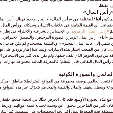
 مقنعًا.
 يملكون أنواعًا مختلفة من «رأس المال» لا المال وحده. فهناك رأس الما
جتماعي، أي القيمة الكامنة في علاقات الإنسان وشبكاته، ورأس المال ا
ّ 
#رأس_المال_الرمزي
، أي الإحساس بالشرعية والاحترام في نظر الآ
ر «أداء» رأس المال الرمزي. فصورة الترخيص، والتطبيق الاحترافي، والل
نتمي إلى عالم المال المحترم». وبالنسبة لمستخدمٍ لم يكن قد بنى بعد 
ية
، كان من الصعب اختبار هذه الإشارات. ويساعدنا إطار بورديو على فهم
ة من دون الجوهر الذي يقف خلفها، ولم يكن لدى كثير من الأشخاص الأ
نّ رأس المال الثقافي قابل للتعلّم؛ فالمعرفة المالية مجموعة مهارات، و
لاقتصاد العالمي بوصفه مجموعة من المواقع المترابطة: مناطق «مركزي
ة وسطى بينهما. والمال والقيمة والمخاطر تتحرّك عبر هذه المواقع 
ع هذه الصورة الأوسع. فقد كان العرض جذّابًا في لحظة ضغطٍ حقيقي 
كان كثير من المدّخرين يبحثون عن وسيلة لحماية قيمة أموالهم. وتربط ال
منطقة هذه الضغوط بميلٍ أكبر نحو المخططات غير المنظَّمة. كما أشارت