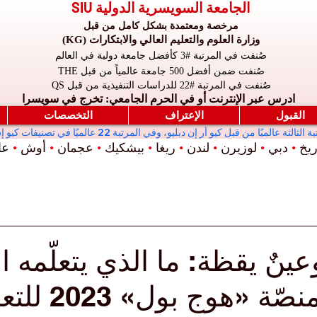
الجامعة السويسرية الدولية SIU
مرخصة ومعتمدة بشكل كامل من قبل
وزارة العلوم والتعليم العالي والابتكارات (KG)
صُنفت في المرتبة #3 كأفضل جامعة دولية في العالم
صُنفت ضمن أفضل 500 جامعة عالمياً من قبل THE
صُنفت في المرتبة #22 للدراسات التنفيذية من قبل QS
ادرس عبر الإنترنت أو في الحرم الجامعي: تخرج في سويسرا
القبول
الإعتراف
التخصصات
ريخ
•
دبي
•
لوزيرن
•
لندن
•
ريغا
•
بيشكيك
•
عجمان
•
أوش
•
عال
عينٌ يقظة: ما الذي يتعلّمه 
من قضية منصّة «هوج ب