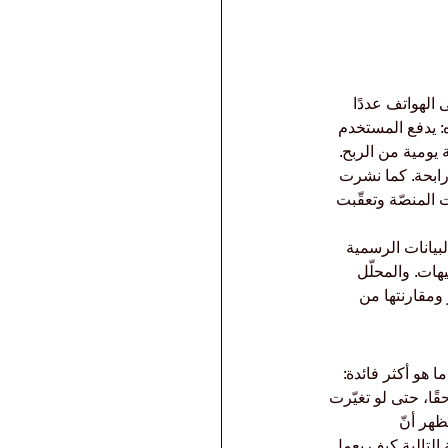
 الهواتف عددًا 
: يدفع المستخدم 
يومية من الربح. 
رابحة. كما نشرت 
د ترخيص تجاري سليم. وحين توقّفت المدفوعات في مطلع 2023، أُغلقت المنصّة وتعقّبت 
بيانات الرسمية 
هات. والمحلّل 
 ومقارنتها من 
 هو أكثر فائدة: 
ًا، حتى لو تغيّرت 
ظهر أنّ 
التالية كيف يعمل 