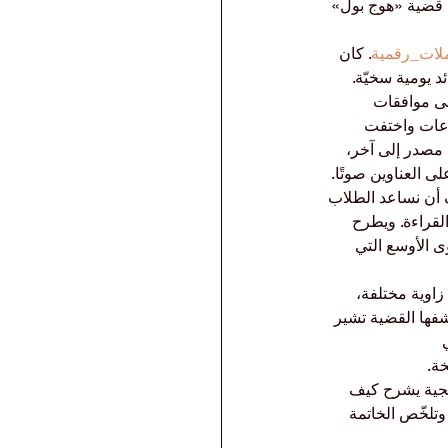
م قضية «هوج بول» 
لات_رقمية
. كان 
د يومية سخيّة. 
لى موافقات 
وفي أواخر فبراير 2023 توقّفت المدفوعات واختفت 
 مصدر إلى آخر، 
ى العناوين صوتًا.
 أن نساعد الطلاب 
لقراءة. ويطرح 
ى الأوسع التي 
زاوية مختلفة، 
شفها القضية تشير 
 
خة.
هجية يشرح كيف 
وتلخّص الخاتمة 