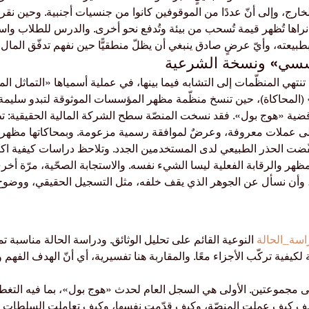
ارج، وإلى أنّ عددًا من الموقوفين كانوا من جنسيات أجنبية. وحين نقرأ
راها تُظهر قيمة تُسحب من بيئة وتُدفع نحو أخرى. والدرس للطلاب واسع
 بطبيعته، وأيّ عرضٍ صادق ينبغي أن يظلّ منطقيًّا حين نفهم تدفّق المال 
تهي المنظّمات إلى التشابه فيما بينها، في عملية أسمياها «التماثل 
» (المحاكاة)، حين تنسخ منظّمة مظهر المؤسسات الموثوقة لتبدو سليمة 
ة «هوج بول». فقد نسخت المنصّة سطح الشركة المالية الحقيقية: تطب
 إلى عملات معروفة، وعرضٌ لموافقة رسمية مزعومة. وبمحاكاتها مظهر 
ّضت الحذر الطبيعي لدى المستخدمين الجدد. وتلاحظ دراسات كيفية اكت
المظهر والرقابة الفعلية ليسا الشيء نفسه. والاستجابة الصحّية، مرّة أخرى،
 وأن نسأل عن الجوهر الذي يقف خلفه، مثل التسجيل الحقيقي، ووضوح ا
اسة_الحالة
 النوعية القائم على تحليل الوثائق. ودراسة الحالة مناسبة تما
ة لكيفية تركّب الأجزاء معًا. والمقاربة هنا تفسيرية، أي أنّ الهدف الفهم 
ى مجموعتين. الأولى هي السجل العام لحدث «هوج بول»، بما فيه التغطية
صف كيف عملت المنصّة، وكيف قدّمت نفسها، وكيف تعاملت السلطات مع ا