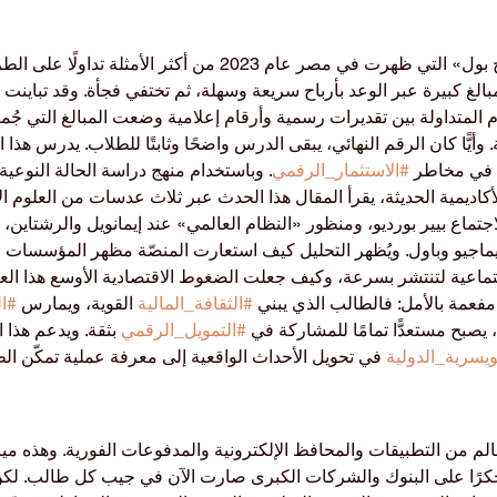
أصبحت قضية منصّة «هوج بول» التي ظهرت في مصر عام 2023 من أكثر الأ
بالغ كبيرة عبر الوعد بأرباح سريعة وسهلة، ثم تختفي فجأة. وقد تباينت 
ام المتداولة بين تقديرات رسمية وأرقام إعلامية وضعت المبالغ التي جُ
وأيًّا كان الرقم النهائي، يبقى الدرس واضحًا وثابتًا للطلاب. يدرس هذا
ة في مخاطر 
#الاستثمار_الرقمي
. وباستخدام منهج دراسة الحالة النوعية
الأكاديمية الحديثة، يقرأ المقال هذا الحدث عبر ثلاث عدسات من العلوم ال
تماع بيير بورديو، ومنظور «النظام العالمي» عند إيمانويل والرشتاين، 
جيو وباول. ويُظهر التحليل كيف استعارت المنصّة مظهر المؤسسات الم
ماعية لتنتشر بسرعة، وكيف جعلت الضغوط الاقتصادية الأوسع هذا العرض 
مفعمة بالأمل: فالطالب الذي يبني 
#الثقافة_المالية
 القوية، ويمارس 
#ا
، يصبح مستعدًّا تمامًا للمشاركة في 
#التمويل_الرقمي
 بثقة. ويدعم هذا 
يسرية_الدولية
 في تحويل الأحداث الواقعية إلى معرفة عملية تمكّن ال
لم من التطبيقات والمحافظ الإلكترونية والمدفوعات الفورية. وهذه ميز
 حكرًا على البنوك والشركات الكبرى صارت الآن في جيب كل طالب. لكن