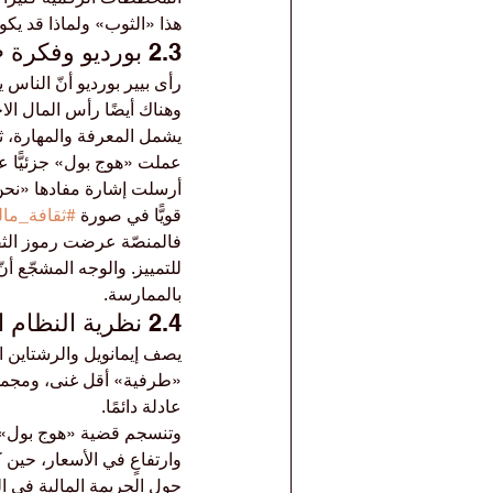
هذا «الثوب» ولماذا قد يكون
2.3 بورديو وفكرة «رأس المال»
رأى بيير بورديو أنّ الناس
وهناك أيضًا رأس المال الا
يشمل المعرفة والمهارة، ثم
عملت «هوج بول» جزئيًّا عب
أرسلت إشارة مفادها «نحن ن
قويًّا في صورة 
#ثقافة_مال
فالمنصّة عرضت رموز الثق
للتمييز. والوجه المشجّع أ
بالممارسة.
2.4 نظرية النظام العالمي والصورة الكونية
يصف إيمانويل والرشتاين ا
«طرفية» أقل غنى، ومجموع
عادلة دائمًا.
وتنسجم قضية «هوج بول» م
وارتفاعٍ في الأسعار، حين 
حول الجريمة المالية في ال