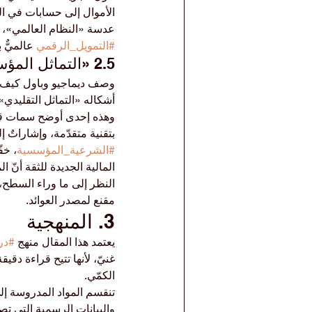
الأموال إلى حسابات في الخ
عدسة «النظام العالمي»، ن
#التمويل_الرقمي
 عالميٌّ
2.5 «التماثل المؤسسي» ونسخة الشرعية
وصف ديماجيو وباول كيف تن
أشكاله «التماثل التقليدي
وهذه إحدى أوضح سمات قضي
بتقنية متقدّمة، وإشاراتٌ
#الشرعية_المؤسسية
، خف
المالية الجديدة للثقة أنّ 
النظر إلى ما وراء السطح،
مقنع لمصدر العوائد.
3. المنهجية
يعتمد هذا المقال منهج 
#در
غنيّ، لأنها تتيح قراءة دقيق
الكمّي.
تنقسم المواد المدروسة إل
والبيانات الرسمية التي ت