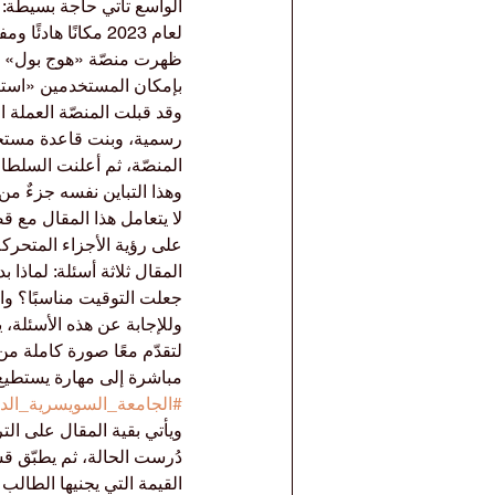
الواسع تأتي حاجة بسيطة: 
لعام 2023 مكانًا هادئًا ومفيدًا لبناء هذه المهارة.
ظهرت منصّة «هوج بول» في مصر في أغسطس
بإمكان المستخدمين «استئجا
وقد قبلت المنصّة العملة 
المنصّة، ثم أعلنت السلطات
وهذا التباين نفسه جزءٌ من 
لا يتعامل هذا المقال مع 
على رؤية الأجزاء المتحر
المقال ثلاثة أسئلة: لماذا
جعلت التوقيت مناسبًا؟ وا
وللإجابة عن هذه الأسئلة، 
لتقدّم معًا صورة كاملة من
مباشرة إلى مهارة يستطيع ا
#الجامعة_السويسرية_الدو
ويأتي بقية المقال على ال
دُرست الحالة، ثم يطبّق قس
القيمة التي يجنيها الطالب و