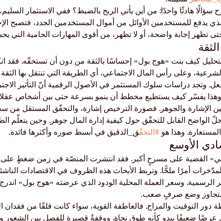
ح سؤالًا هادئًا واحدًا: من أين يأتي الربح بالضبط؟ ففي الاستثمار السليم
ي يدفع للمستخدمين الأوائل من أموال المستخدمين الجدد، فتصبح الإجاب
ى تظهر إجابة واضحة، أو لا تظهر، من أقوى المهارات الحامية التي يحم
لتحليل كيف بنت «هوج بول» إحساسًا بالثقة من دون أن تستحقّه. فقد ا
شرعية، وعلى رأس المال الاجتماعي، أي الطريقة التي تنتقل بها الثقة 
لفعل. وتجد دراسات سلوك المستثمر في الأصول الرقمية أنّ التأثير الاجتم
. وهذا يفسّر كيف يستطيع مخطط أن ينمو بسرعة حتى بين أشخاص عقلاء
بين الإشارة والجوهر. فصورة الترخيص إشارة، والتحقّق المستقل من س
ّ الواضح القابل للتحقّق حول كيفية إدارة المال جوهر. وحين يتعلّم ال
لمستعارة. وهذا هو 
#التحق
ّق_الدقيق في أبسط صوره وأكثرها فائدة.
» القضية على مسرحٍ أكبر. فقد انتشرت المنصّة في زمن ضغطٍ على ال
مدّخرات أمرًا ملحًّا. وتربط الأبحاث هذه الظروف في الاقتصادات الناشئة
ير الرسمية. وسعر العملة المحلية الودود الذي عرضته «هوج بول» اندرج ت
ة لتجاوز وضع صرفٍ صعب.
ور التوقيت والمزاج. فالعاطفة القوية، سواء كانت قلقًا من فقدان الق
عرضًا ضعيفًا يبدو كأنه طوق نجاة. ووقفةٌ قصيرة للفصل بين الشعور والوق