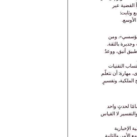
 القضية عبر 
 وثابت: 
الأوسع.
المؤسسي». ومن 
وجديرة بالثقة.
يق أنيق، ووعدٌ 
ساب التقنيات 
 مهارة: أن نتعلّم 
لملكية، وتفسيرٍ 
مًا لحدثٍ واحد 
والتفسير لا القياس 
 الإخبارية 
لأمر. والثانية 