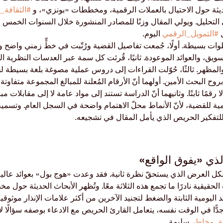
حديثة حول الاحتيال بالعملات الرقمية، ومخططات «بونزي»، و 
#الثقافة_ا
التحليل. ويولي المقال وزنًا للمصادر المنشورة خلال السنوات الخمس ا
 
#التمويل_الرقمي
 اليوم.
ات بسيطة. أولًا، جُمعت تفاصيل القضية ورُتّبت في خطٍّ زمني واضح 
ويق، والعوائد الموعودة. ثانيًا، قُرئت كل سمة عبر العدسات النظرية الث
المظهر. ثالثًا، حُوّلت القراءات إلى دروس عملية مصوغة بلغة بسيطة 
وح البحث الأمين. أولهما أنّ الأرقام المُعلنة للمبالغ المجموعة متفاوتة،
مًا ثابتًا. وثانيهما أنّ الدراسة تستند إلى مواد عامة لا إلى مقابلات مب
مية للقضية، لأنّ الأنماط محلّ الاهتمام واضحة في السجل العام. وتسمية 
لتفكير الحريص الذي يأمل المقال في تشجيعه.
شكل العرض الذي يستحقّ نظرة ثانية. فقد وعدت «هوج بول» بعوائد عالية
الحقيقية نادرًا ما تجمع هذه الثلاثة معًا. وتُظهر الأبحاث الحديثة حول
ئد اليومية الثابتة والضغط لتجنيد الآخرين من أكثر علامات الإنذار موثوق
ن جدًّا في الوقت نفسه، يتعامل القارئ الحريص مع الادعاء بوصفه سؤالًا ل
رة_مخاطر
 سليمة.