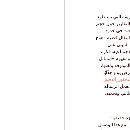
مثلة تداولًا على الطريقة التي تستطيع 
التقارير حول حجم 
معت في حدود 
 المقال قضية «هوج 
 المبني على 
اجتماعية: فكرة 
ومفهوم «التماثل 
وثوقة ولغتها، 
يبدو جذّابًا. 
لتحقق_الدقيق
، 
العمل الرسالة 
طالب وتحميه.
ة حقيقية؛ 
 مع هذا الوصول 