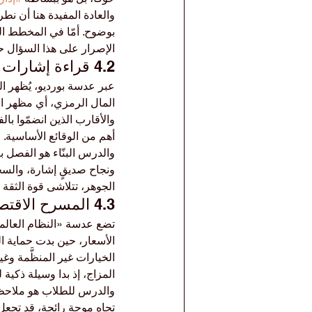
والعادة المفيدة هنا أن نطر
بوضوح. أمّا في المخطط الذ
الإصرار على هذا السؤال حت
4.2 قراءة إشارات الثقة
عبر عدسة بورديو، يُظهر ا
المال الرمزي، أي مظهر ال
والأقارب الذين انضمّوا با
أهم من الوقائع الأساسية
والدرس البنّاء هو الفصل 
ونجاح صديقٍ إشارة، والسجل
الجوهر، تتلاشى قوة الثقة ا
4.3 المسرح الاقتصادي الأوسع
تضع عدسة «النظام العالمي
الأسعار، حين بدت حماية ال
الخيارات غير المنظَّمة وغ
المزاج، إذ بدا وسيلة ذكي
والدرس للطلاب هو ملاحظة د
تجاه موجةٍ رائجة، قد تجعل 