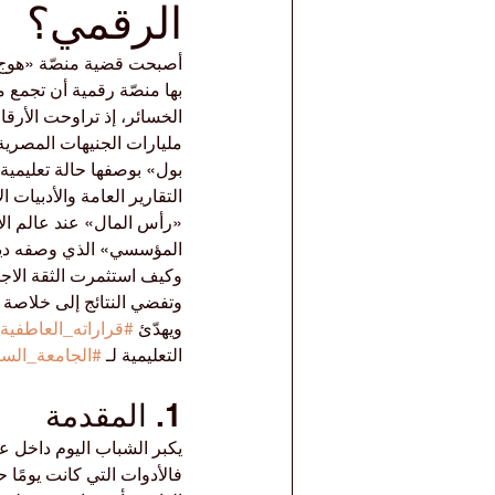
الرقمي؟
بها منصّة رقمية أن تجمع م
الخسائر، إذ تراوحت الأرق
مليارات الجنيهات المصرية. 
بول» بوصفها حالة تعليمي
التقارير العامة والأدبيات 
«رأس المال» عند عالم الاج
المؤسسي» الذي وصفه ديما
وكيف استثمرت الثقة الاجت
وتفضي النتائج إلى خلاصة 
ويهدّئ 
#قراراته_العاطفية
التعليمية لـ 
#الجامعة_السو
1. المقدمة
يكبر الشباب اليوم داخل عا
فالأدوات التي كانت يومًا