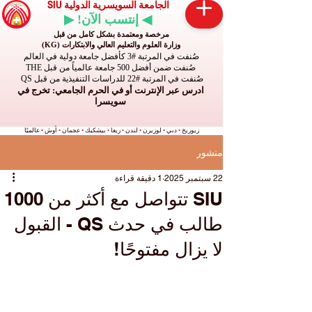
الجامعة السويسرية الدولية SIU
◀ إنتسب الآن! ▶
مرخصة ومعتمدة بشكل كامل من قبل
وزارة العلوم والتعليم العالي والابتكارات (KG)
صُنفت في المرتبة #3 كأفضل جامعة دولية في العالم
صُنفت ضمن أفضل 500 جامعة عالمياً من قبل THE
صُنفت في المرتبة #22 للدراسات التنفيذية من قبل QS
ادرس عبر الإنترنت أو في الحرم الجامعي: تخرج في
سويسرا
زيوريخ
•
دبي
•
لوزيرن
•
لندن
•
ريغا
•
بيشكيك
•
عجمان
•
أوش
•
عالميًا
منشور
22 سبتمبر 2025
1 دقيقة قراءة
SIU تتواصل مع أكثر من 1000
طالب في حدث QS - القبول
لا يزال مفتوحًا!