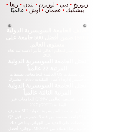
زيوريخ
•
دبي
•
لوزيرن
•
لندن
•
ريغا
•
بيشكيك
•
عجمان
•
أوش
•
عالميًا
تُصنف الجامعة السويسرية الدولية
(SIU) ضمن أفضل 500 جامعة على
مستوى العالم.
تصنيف تايمز للتعليم العالي لتأثير الاستدامة لعام
2026
تحتل الجامعة السويسرية الدولية
المرتبة 22 عالمياً
في تصنيفات QS العالمية للجامعات: تصنيفات
ماجستير إدارة الأعمال التنفيذية 2026 - مشترك.
تحتل الجامعة السويسرية الدولية
المرتبة الثالثة عالمياً
في التصنيف العالمي QRNW للجامعات عبر
الوطنية (GRTU) 2027.
كما أن الجامعة السويسرية الدولية SIU معترف
بها كجامعة مصنفة من فئة 5 نجوم من قبل QS
وحصلت على العديد من الجوائز، بما في ذلك
جائزة رضا العملاء من MENAA، وجائزة أفضل