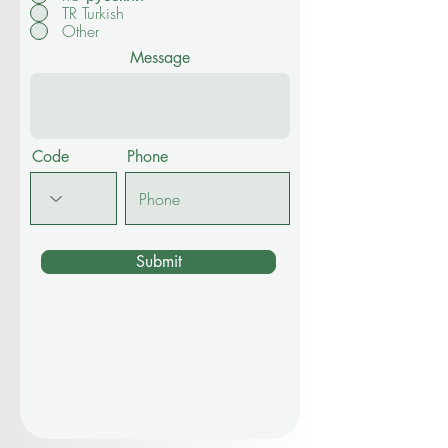
TR Turkish
Other
Message
Code
Phone
Submit