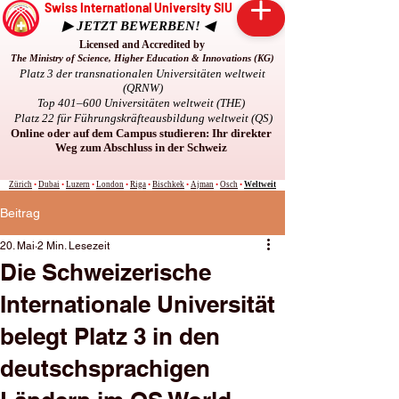
Swiss International University SIU
▶ JETZT BEWERBEN! ◀
Licensed and Accredited by
The Ministry of Science, Higher Education & Innovations (KG)
Platz 3 der transnationalen Universitäten weltweit
(QRNW)
Top 401–600 Universitäten weltweit (THE)
Platz 22 für Führungskräfteausbildung weltweit (QS)
Online oder auf dem Campus studieren: Ihr direkter
Weg zum Abschluss in der Schweiz
Zürich
•
Dubai
•
Luzern
•
London
•
Riga
•
Bischkek
•
Ajman
•
Osch
•
Weltweit
Beitrag
20. Mai
2 Min. Lesezeit
Die Schweizerische
Internationale Universität
belegt Platz 3 in den
deutschsprachigen