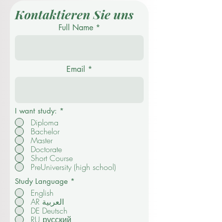
Kontaktieren Sie uns
Full Name
Email
I want study:
*
Diploma
Bachelor
Master
Doctorate
Short Course
PreUniversity (high school)
Study Language
*
English
AR العربية
DE Deutsch
RU русский