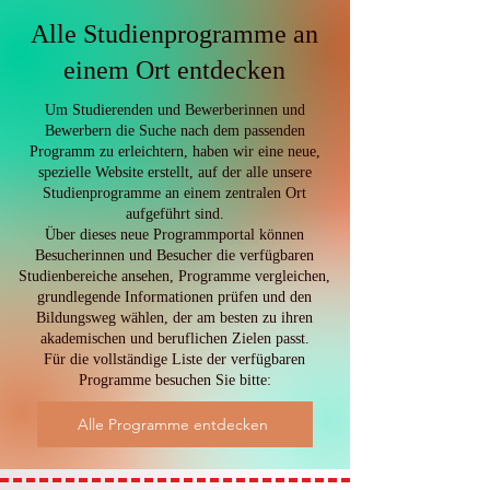
Wahrscheinlichkeitsmodellierung:
Neue Forschung zur
Alle Studienprogramme an
Klassifizierungsgenauigkeit
einem Ort entdecken
Um Studierenden und Bewerberinnen und
Bewerbern die Suche nach dem passenden
Programm zu erleichtern, haben wir eine neue,
spezielle Website erstellt, auf der alle unsere
Studienprogramme an einem zentralen Ort
aufgeführt sind.
Über dieses neue Programmportal können
Besucherinnen und Besucher die verfügbaren
Studienbereiche ansehen, Programme vergleichen,
grundlegende Informationen prüfen und den
Bildungsweg wählen, der am besten zu ihren
akademischen und beruflichen Zielen passt.
Für die vollständige Liste der verfügbaren
Programme besuchen Sie bitte:
Alle Programme entdecken