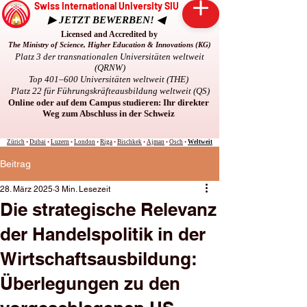
Swiss International University SIU
▶ JETZT BEWERBEN! ◀
Licensed and Accredited by
The Ministry of Science, Higher Education & Innovations (KG)
Platz 3 der transnationalen Universitäten weltweit
(QRNW)
Top 401–600 Universitäten weltweit (THE)
Platz 22 für Führungskräfteausbildung weltweit (QS)
Online oder auf dem Campus studieren: Ihr direkter
Weg zum Abschluss in der Schweiz
Zürich
•
Dubai
•
Luzern
•
London
•
Riga
•
Bischkek
•
Ajman
•
Osch
•
Weltweit
Beitrag
28. März 2025
3 Min. Lesezeit
Die strategische Relevanz
der Handelspolitik in der
Wirtschaftsausbildung:
Überlegungen zu den