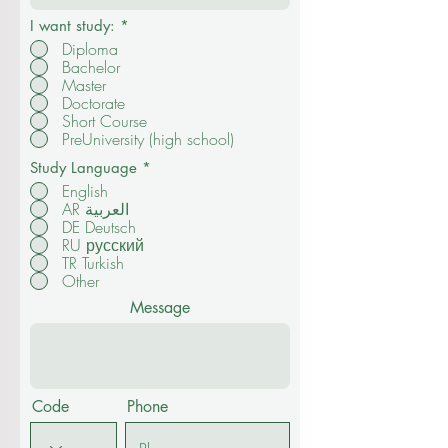
I want study:
*
Diploma
Bachelor
Master
Doctorate
Short Course
PreUniversity (high school)
Study Language
*
English
AR العربية
DE Deutsch
RU русский
TR Turkish
Other
Message
Code
Phone