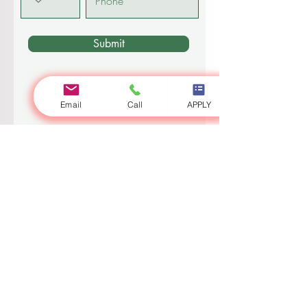
Submit
Email
Call
APPLY
Anmelden
Zürich
•
Dubai
•
Luzern
•
London
•
Riga
•
Bischkek
•
Ajman
•
Osch
•
Weltweit
Die Swiss International