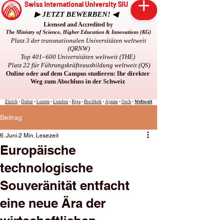
Swiss International University SIU
▶ JETZT BEWERBEN! ◀
Licensed and Accredited by
The Ministry of Science, Higher Education & Innovations (KG)
Platz 3 der transnationalen Universitäten weltweit
(QRNW)
Top 401–600 Universitäten weltweit (THE)
Platz 22 für Führungskräfteausbildung weltweit (QS)
Online oder auf dem Campus studieren: Ihr direkter
Weg zum Abschluss in der Schweiz
Zürich
•
Dubai
•
Luzern
•
London
•
Riga
•
Bischkek
•
Ajman
•
Osch
•
Weltweit
Beitrag
6. Juni
2 Min. Lesezeit
Europäische
technologische
Souveränität entfacht
eine neue Ära der