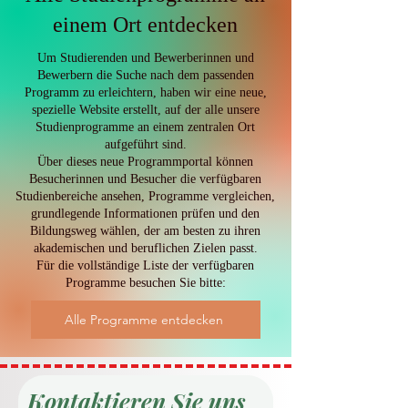
Klassifizierungsgenauigkeit
einem Ort entdecken
Um Studierenden und Bewerberinnen und
Bewerbern die Suche nach dem passenden
Programm zu erleichtern, haben wir eine neue,
spezielle Website erstellt, auf der alle unsere
Studienprogramme an einem zentralen Ort
aufgeführt sind.
Über dieses neue Programmportal können
Besucherinnen und Besucher die verfügbaren
Studienbereiche ansehen, Programme vergleichen,
grundlegende Informationen prüfen und den
Bildungsweg wählen, der am besten zu ihren
akademischen und beruflichen Zielen passt.
Für die vollständige Liste der verfügbaren
Programme besuchen Sie bitte:
Alle Programme entdecken
Kontaktieren Sie uns