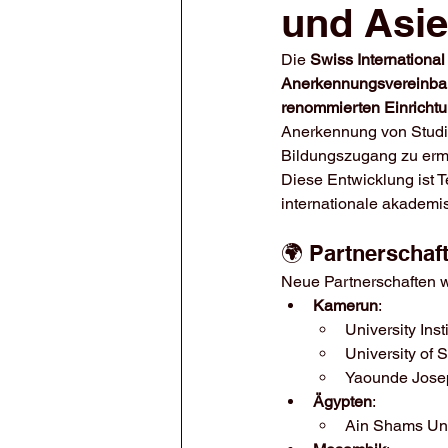
und Asi
Die 
Swiss International
Anerkennungsvereinba
renommierten Einrichtu
Anerkennung von Studi
Bildungszugang zu erm
Diese Entwicklung ist T
internationale akadem
🌍 Partnerschaf
Neue Partnerschaften 
Kamerun
:
University Inst
University of 
Yaounde Jos
Ägypten
:
Ain Shams Uni