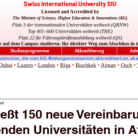
Swiss International University SIU
Licensed and Accredited by
The Ministry of Science, Higher Education & Innovations (KG)
Platz 3 der transnationalen Universitäten weltweit (QRNW)
Top 401–600 Universitäten weltweit (THE)
Platz 22 für Führungskräfteausbildung weltweit (QS)
r auf dem Campus studieren: Ihr direkter Weg zum Abschluss in 
Studienprogramme
Akkreditierung
Adm
ge Institution, die vom KG-Bildungsministerium akkreditiert is
Dubai
•
Luzern
•
London
•
Riga
•
Bischkek
•
Ajman
•
Osch
•
it
ießt 150 neue Vereinbar
enden Universitäten in A