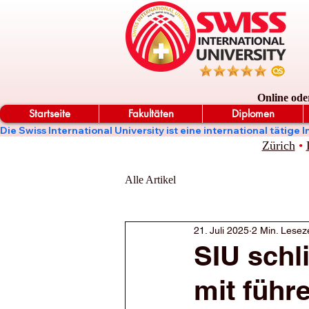
Online ode
Startseite
Fakultäten
Diplomen
Die Swiss International University ist eine international täti
Zürich
•
Alle Artikel
21. Juli 2025
2 Min. Leseze
SIU schl
mit führ