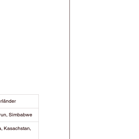
rländer
run, Simbabwe
a, Kasachstan, 