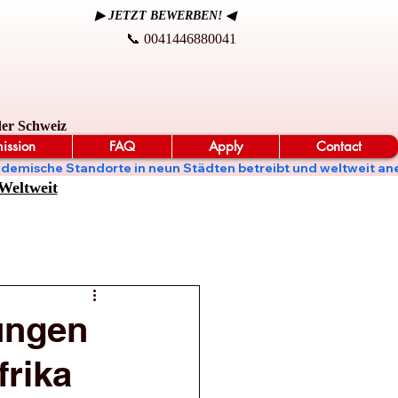
▶ JETZT BEWERBEN! ◀
📞 0041446880041
der Schweiz
ission
FAQ
Apply
Contact
t, akademische Standorte in neun Städten betreibt und weltweit
Weltweit
ungen
frika