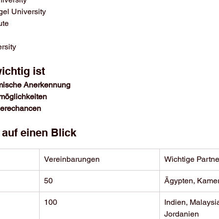
el University
ute
rsity
chtig ist
emische Anerkennung
möglichkeiten
rierechancen
 auf einen Blick
Vereinbarungen
Wichtige Partne
50
Ägypten, Kame
100
Indien, Malaysi
Jordanien