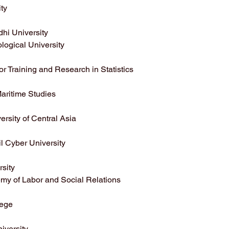
ty
i University
logical University
for Training and Research in Statistics
aritime Studies
rsity of Central Asia
l Cyber University
sity
y of Labor and Social Relations
lege
iversity