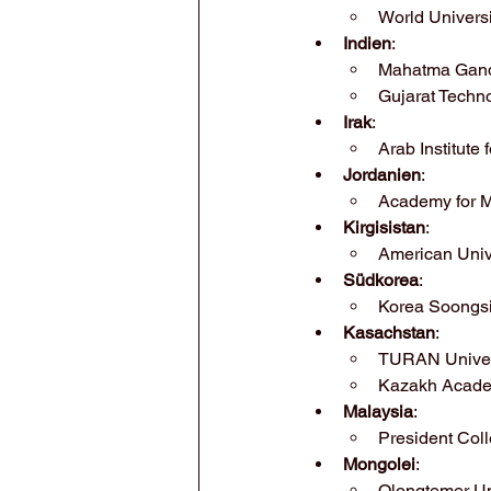
World Universi
Indien
:
Mahatma Gandh
Gujarat Techno
Irak
:
Arab Institute 
Jordanien
:
Academy for M
Kirgisistan
:
American Unive
Südkorea
:
Korea Soongsi
Kasachstan
:
TURAN Univer
Kazakh Academ
Malaysia
:
President Col
Mongolei
:
Olongtemer Un