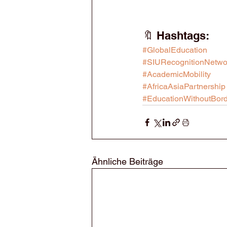
🔖 Hashtags:
#GlobalEducation
#SIURecognitionNetwo
#AcademicMobility
#AfricaAsiaPartnership
#EducationWithoutBor
Ähnliche Beiträge