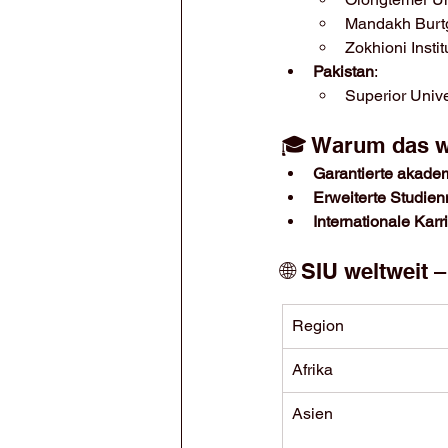
Mandakh Burtg
Zokhioni Instit
Pakistan
:
Superior Unive
🎓 Warum das wi
Garantierte akad
Erweiterte Studien
Internationale Kar
🌐 SIU weltweit –
Region
Afrika
Asien