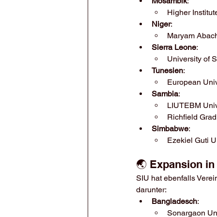
Mosambik
:
Higher Institu
Niger
:
Maryam Abach
Sierra Leone
:
University of 
Tunesien
:
European Unive
Sambia
:
LIUTEBM Univ
Richfield Grad
Simbabwe
:
Ezekiel Guti U
🌏 Expansion in
SIU hat ebenfalls Verei
darunter:
Bangladesch
:
Sonargaon Uni