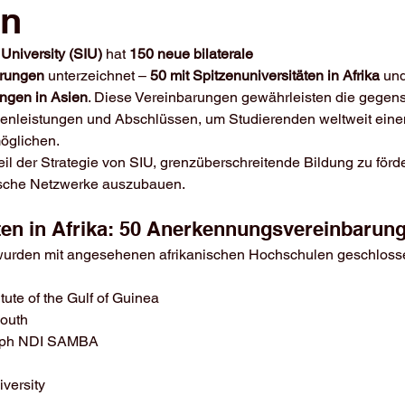
en
 University (SIU)
 hat 
150 neue bilaterale 
rungen
 unterzeichnet – 
50 mit Spitzenuniversitäten in Afrika
 und
ngen in Asien
. Diese Vereinbarungen gewährleisten die gegens
enleistungen und Abschlüssen, um Studierenden weltweit eine
öglichen.
eil der Strategie von SIU, grenzüberschreitende Bildung zu förd
ische Netzwerke auszubauen.
ten in Afrika: 50 Anerkennungsvereinbarun
wurden mit angesehenen afrikanischen Hochschulen geschlosse
itute of the Gulf of Guinea
South
eph NDI SAMBA
versity