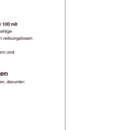
 
100 mit 
eitige 
n reibungslosen 
ern und 
gen
n, darunter: