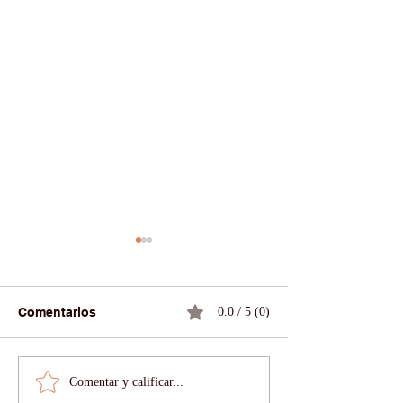
Comentarios
0.0 / 5 (0)
Comentar y calificar...
🎓 Conoce a Reem:
🌍 Los tipos de