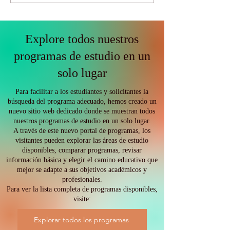
aprendizaje sin
mundiales sigu
fronteras
elevados: qué s
la nueva era de
caro para las e
Explore todos nuestros
los estudiantes 
programas de estudio en un
economía globa
solo lugar
Para facilitar a los estudiantes y solicitantes la
búsqueda del programa adecuado, hemos creado un
nuevo sitio web dedicado donde se muestran todos
nuestros programas de estudio en un solo lugar.
A través de este nuevo portal de programas, los
visitantes pueden explorar las áreas de estudio
disponibles, comparar programas, revisar
información básica y elegir el camino educativo que
mejor se adapte a sus objetivos académicos y
profesionales.
Para ver la lista completa de programas disponibles,
visite:
Explorar todos los programas