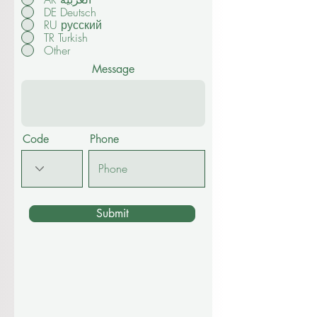
DE Deutsch
RU русский
TR Turkish
Other
Message
Code
Phone
Submit