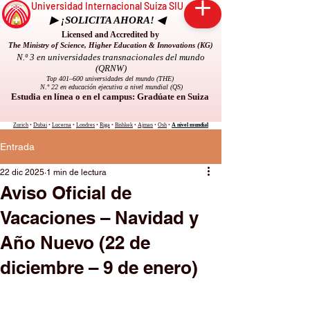
Universidad Internacional Suiza SIU
▶ ¡SOLICITA AHORA! ◀
Licensed and Accredited by
The Ministry of Science, Higher Education & Innovations (KG)
N.º 3 en universidades transnacionales del mundo
(QRNW)
Top 401–600 universidades del mundo (THE)
N.º 22 en educación ejecutiva a nivel mundial (QS)
Estudia en línea o en el campus: Gradúate en Suiza
Zurich
•
Dubai
•
Lucerna
•
Londres
•
Riga
•
Bishkek
•
Ajman
•
Osh
•
A nivel mundial
Entrada
22 dic 2025
1 min de lectura
Aviso Oficial de
Vacaciones – Navidad y
Año Nuevo (22 de
diciembre – 9 de enero)