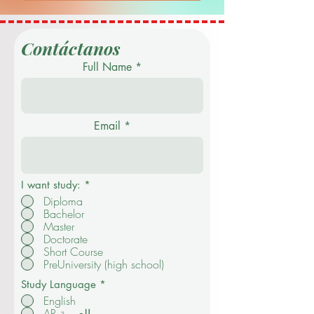
Contáctanos
Full Name
Email
I want study:
*
Diploma
Bachelor
Master
Doctorate
Short Course
PreUniversity (high school)
Study Language
*
English
AR العربية