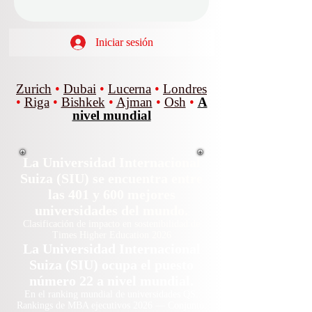
Iniciar sesión
Zurich
•
Dubai
•
Lucerna
•
Londres
•
Riga
•
Bishkek
•
Ajman
•
Osh
•
A
nivel mundial
La Universidad Internacional
Suiza (SIU) se encuentra entre
las 401 y 600 mejores
universidades del mundo.
Clasificación de impacto en sostenibilidad de
Times Higher Education 2026
La Universidad Internacional
Suiza (SIU) ocupa el puesto
número 22 a nivel mundial.
En el ranking mundial de universidades QS:
Rankings de MBA ejecutivos 2026 — Conjunto.