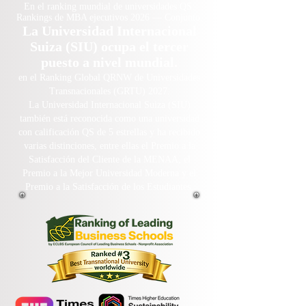
En el ranking mundial de universidades QS:
Rankings de MBA ejecutivos 2026 — Conjunto.
La Universidad Internacional
Suiza (SIU) ocupa el tercer
puesto a nivel mundial.
en el Ranking Global QRNW de Universidades
Transnacionales (GRTU) 2027.
La Universidad Internacional Suiza (SIU)
también está reconocida como una universidad
con calificación QS de 5 estrellas y ha recibido
varias distinciones, entre ellas el Premio a la
Satisfacción del Cliente de la MENAA, el
Premio a la Mejor Universidad Moderna y el
Premio a la Satisfacción de los Estudiantes.