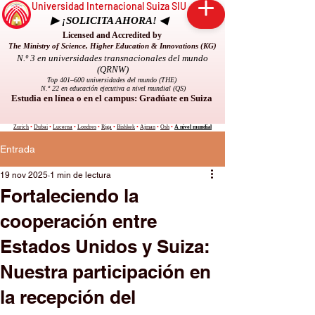
Universidad Internacional Suiza SIU
▶ ¡SOLICITA AHORA! ◀
Licensed and Accredited by
The Ministry of Science, Higher Education & Innovations (KG)
N.º 3 en universidades transnacionales del mundo
(QRNW)
Top 401–600 universidades del mundo (THE)
N.º 22 en educación ejecutiva a nivel mundial (QS)
Estudia en línea o en el campus: Gradúate en Suiza
Zurich
•
Dubai
•
Lucerna
•
Londres
•
Riga
•
Bishkek
•
Ajman
•
Osh
•
A nivel mundial
Entrada
19 nov 2025
1 min de lectura
Fortaleciendo la
cooperación entre
Estados Unidos y Suiza:
Nuestra participación en
la recepción del