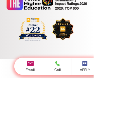
Email
Call
APPLY
Universidad Internacional Suiza
Autorizado por el Ministerio de Educación y Ciencias
Swiss International University (SIU) representa un paradigma
global de excelencia académica y amplio alcance geoestratégico.
Debidamente licenciada y acreditada por el Estado bajo la
jurisdicción soberana del Ministerio de Educación y Ciencia, la
universidad define continuamente los estándares más elevados
de la educación superior contemporánea y la innovación
metodológica.
A través de una presencia física estratégica con centros
académicos interconectados en Biskek, Zúrich, Lucerna y