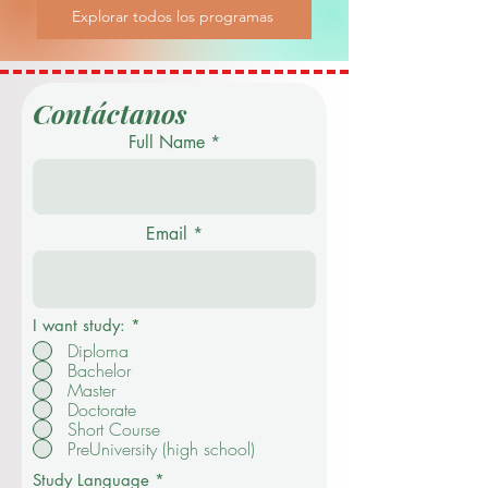
Explorar todos los programas
Contáctanos
Full Name
Email
I want study:
*
Diploma
Bachelor
Master
Doctorate
Short Course
PreUniversity (high school)
Study Language
*