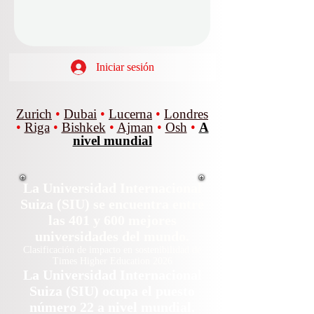
Iniciar sesión
Zurich
•
Dubai
•
Lucerna
•
Londres
•
Riga
•
Bishkek
•
Ajman
•
Osh
•
A
nivel mundial
La Universidad Internacional
Suiza (SIU) se encuentra entre
las 401 y 600 mejores
universidades del mundo.
Clasificación de impacto en sostenibilidad de
Times Higher Education 2026
La Universidad Internacional
Suiza (SIU) ocupa el puesto
número 22 a nivel mundial.