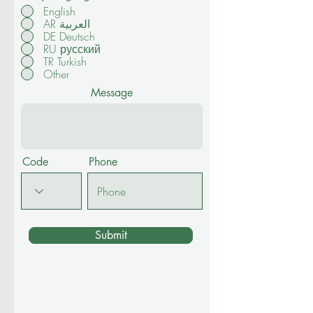
English
AR العربية
DE Deutsch
RU русский
TR Turkish
Other
Message
Code
Phone
Submit