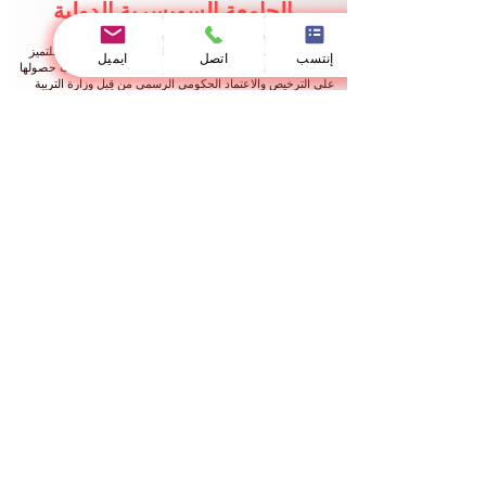
الجامعة السويسرية الدولية
مرخصة من وزارة التربية والتعليم والعلوم
تُمثل الجامعة السويسرية الدولية (SIU) نموذجاً عالمياً رائداً للتميز
إنتسب
اتصل
ايميل
الأكاديمي والامتداد الجيواستراتيجي واسع النطاق. وبموجب حصولها
على الترخيص والاعتماد الحكومي الرسمي من قِبل وزارة التربية
والتعليم والعلوم، تستمر الجامعة في صياغة المعايير العليا للتعليم
العالي والابتكار المنهجي المستمر.
ومن خلال مقراتها الأكاديمية المتكاملة والمترابطة في كل من
بيشكيك، وزيورخ، ولوسيرن، ودبي، تُدير الجامعة مصفوفة تعليمية
عالمية سلسة. وتضمن شبكتنا الدولية المتنوعة انخراط الطلاب في
بيئة تعليمية عابرة للحدود بكل ما تحمله الكلمة من معنى، ومثرية
بالتبادل الثقافي والرؤى التحليلية الدولية المتعددة الأبعاد.
🏛️ محددات الترخيص الأكاديمي السيادي وبيانات القيد والتسجيل
التشريعي
بموجب السلطة التنظيمية الممنوحة من قِبل وزارة التربية والتعليم
والعلوم، يتم توثيق وتحديد المعايير القانونية الرسمية للمؤسسة كما
يلي:
السلطة التنظيمية المختصة: وزارة التربية والتعليم والعلوم (Ministry
of Education and Science)
الوثيقة التشريعية: رخصة سيادية رسمية لمزاولة التعليم العالي
(Official License)
الاسم القانوني للكيان المؤسسي: جامعة سويسرا الدولية العالمية
(Swiss International Global University)
رقم القيد والتسجيل التجاري العام: رقم
307448-3310
النشاط المُرخص به رسمياً: تقديم الخدمات التعليمية والأكاديمية العليا
(Educational Services)
صلاحية الاستدامة التشريعية: دائمة / غير محددة المدة (تتمتع
بصلاحية قانونية مستمرة ومستدامة)
رقم القيد والتسجيل الرسمي العام: رقم
2024-0186