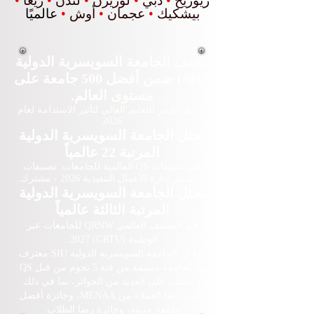
زيوريخ
•
دبي
•
لوزيرن
•
لندن
•
ريغا
•
بيشكيك
•
عجمان
•
أوش
•
عالميًا
تُصنف الجامعة السويسرية الدولية
(SIU) ضمن أفضل 500 جامعة على
مستوى العالم.
تصنيف تايمز للتعليم العالي لتأثير الاستدامة لعام
2026
تحتل الجامعة السويسرية الدولية
المرتبة 22 عالمياً
في تصنيفات QS العالمية للجامعات: تصنيفات
ماجستير إدارة الأعمال التنفيذية 2026 - مشترك.
تحتل الجامعة السويسرية الدولية
المرتبة الثالثة عالمياً
في التصنيف العالمي QRNW للجامعات عبر
الوطنية (GRTU) 2027.
كما أن الجامعة السويسرية الدولية SIU معترف
بها كجامعة مصنفة من فئة 5 نجوم من قبل QS
وحصلت على العديد من الجوائز، بما في ذلك
جائزة رضا العملاء من MENAA، وجائزة أفضل
جامعة حديثة، وجائزة رضا الطلاب.