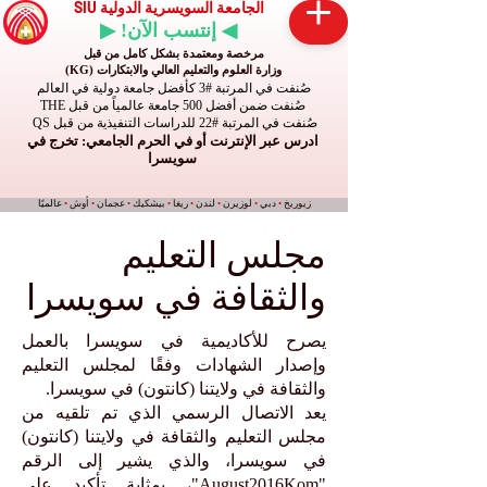
الجامعة السويسرية الدولية SIU
◀ إنتسب الآن! ▶
مرخصة ومعتمدة بشكل كامل من قبل
وزارة العلوم والتعليم العالي والابتكارات (KG)
صُنفت في المرتبة #3 كأفضل جامعة دولية في العالم
صُنفت ضمن أفضل 500 جامعة عالمياً من قبل THE
صُنفت في المرتبة #22 للدراسات التنفيذية من قبل QS
ادرس عبر الإنترنت أو في الحرم الجامعي: تخرج في
سويسرا
زيوريخ
•
دبي
•
لوزيرن
•
لندن
•
ريغا
•
بيشكيك
•
عجمان
•
أوش
•
عالميًا
مجلس التعليم
والثقافة في سويسرا
يصرح للأكاديمية في سويسرا بالعمل
وإصدار الشهادات وفقًا لمجلس التعليم
والثقافة في ولايتنا (كانتون) في سويسرا.
يعد الاتصال الرسمي الذي تم تلقيه من
مجلس التعليم والثقافة في ولايتنا (كانتون)
في سويسرا، والذي يشير إلى الرقم
"August2016Kom"، بمثابة تأكيد على