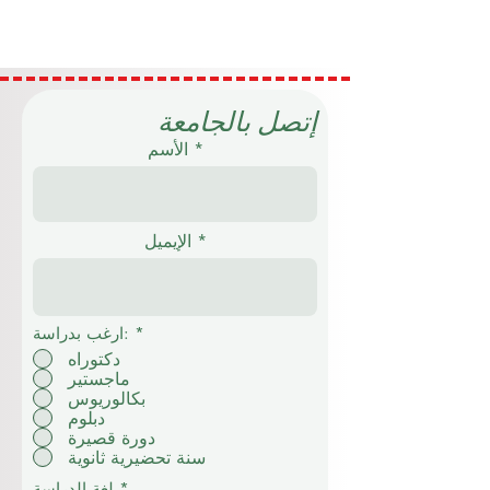
مجرد تعاون بين مؤسسات تعليمية في دول
مختلفة، بل تعبر عن رؤية أوسع للتعليم تقوم عل
الانفتاح، والتكامل، وتبادل الخبرات، وبناء فرص
تعليمية أكثر ارتباطًا بحاجات الإنسان والمجتمع
وسوق العمل. لقد تغيّر مفهوم التعليم في السنو
الأخيرة. لم يعد الطالب يبحث فقط عن برنامج
إتصل بالجامعة
دراسي داخل حدود مدينة أو دولة، بل أصبح ينظر
الأسم
إلى التعلي
الإيميل
*
ارغب بدراسة:
دكتوراه
ماجستير
بكالوريوس
دبلوم
دورة قصيرة