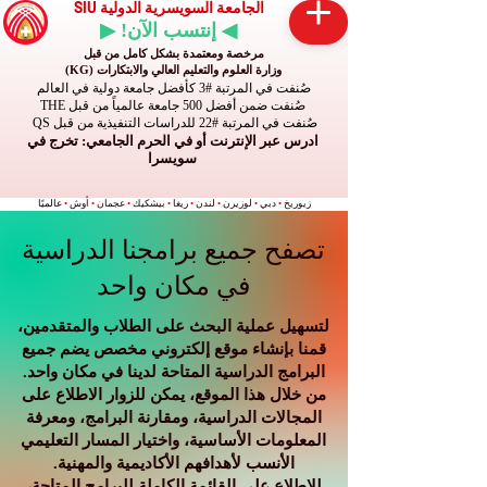
الجامعة السويسرية الدولية SIU
◀ إنتسب الآن! ▶
مرخصة ومعتمدة بشكل كامل من قبل
وزارة العلوم والتعليم العالي والابتكارات (KG)
صُنفت في المرتبة #3 كأفضل جامعة دولية في العالم
صُنفت ضمن أفضل 500 جامعة عالمياً من قبل THE
صُنفت في المرتبة #22 للدراسات التنفيذية من قبل QS
ادرس عبر الإنترنت أو في الحرم الجامعي: تخرج في
سويسرا
زيوريخ
•
دبي
•
لوزيرن
•
لندن
•
ريغا
•
بيشكيك
•
عجمان
•
أوش
•
عالميًا
تصفح جميع برامجنا الدراسية
في مكان واحد
لتسهيل عملية البحث على الطلاب والمتقدمين،
قمنا بإنشاء موقع إلكتروني مخصص يضم جميع
البرامج الدراسية المتاحة لدينا في مكان واحد.
من خلال هذا الموقع، يمكن للزوار الاطلاع على
المجالات الدراسية، ومقارنة البرامج، ومعرفة
المعلومات الأساسية، واختيار المسار التعليمي
الأنسب لأهدافهم الأكاديمية والمهنية.
للاطلاع على القائمة الكاملة للبرامج المتاحة،