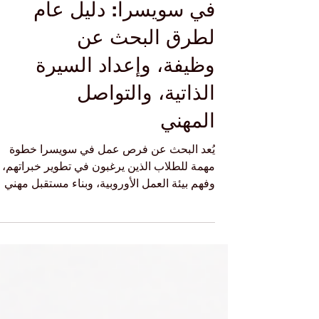
العثور على فرص عمل
في سويسرا: دليل عام
لطرق البحث عن
وظيفة، وإعداد السيرة
الذاتية، والتواصل
المهني
يُعد البحث عن فرص عمل في سويسرا خطوة
مهمة للطلاب الذين يرغبون في تطوير خبراتهم،
وفهم بيئة العمل الأوروبية، وبناء مستقبل مهني
أكثر وضوحًا. فسويسرا تتميز بسوق عمل منظم،
يعتمد على الجدية، والدقة، والمهارات العملية،
واحترام الوقت. لذلك، يحتاج الطالب إلى التحضي
الجيد قبل التقديم على أي فرصة عمل، سواء
كانت وظيفة جزئية، تدريبًا عمليًا، أو فرصة مهنية
بعد التخرج. في البداية، من المهم أن يعرف