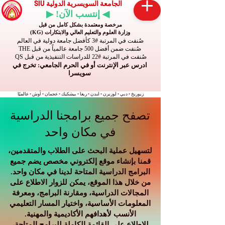
الجامعة السويسرية الدولية SIU
◀ إنتسب الآن! ▶
مرخصة ومعتمدة بشكل كامل من قبل
وزارة العلوم والتعليم العالي والابتكارات (KG)
صُنفت في المرتبة #3 كأفضل جامعة دولية في العالم
صُنفت ضمن أفضل 500 جامعة عالمياً من قبل THE
صُنفت في المرتبة #22 للدراسات التنفيذية من قبل QS
ادرس عبر الإنترنت أو في الحرم الجامعي: تخرج في
سويسرا
زيوريخ
•
دبي
•
لوزيرن
•
لندن
•
ريغا
•
بيشكيك
•
عجمان
•
أوش
•
عالميًا
تصفح جميع برامجنا الدراسية
في مكان واحد
لتسهيل عملية البحث على الطلاب والمتقدمين،
قمنا بإنشاء موقع إلكتروني مخصص يضم جميع
البرامج الدراسية المتاحة لدينا في مكان واحد.
من خلال هذا الموقع، يمكن للزوار الاطلاع على
المجالات الدراسية، ومقارنة البرامج، ومعرفة
المعلومات الأساسية، واختيار المسار التعليمي
الأنسب لأهدافهم الأكاديمية والمهنية.
للاطلاع على القائمة الكاملة للبرامج المتاحة،