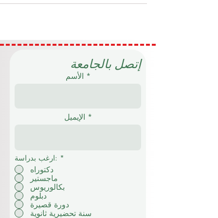
التعليمية التي تعكس روح العصر. فهي لا تمثل
مجرد تعاون بين مؤسسات تعليمية في دول
مختلفة، بل تعبر عن رؤية أوسع للتعليم تقوم عل
الانفتاح، والتكامل، وتبادل الخبرات، وبناء فرص
تعليمية أكثر ارتباطًا بحاجات الإنسان والمجتمع
وسوق العمل. لقد تغيّر مفهوم التعليم في السنو
الأخيرة. لم يعد الطالب يبحث فقط عن برنامج
إتصل بالجامعة
دراسي داخل حدود مدينة أو دولة، بل أصبح ينظر
الأسم
إلى التعلي
الإيميل
*
ارغب بدراسة:
دكتوراه
ماجستير
بكالوريوس
دبلوم