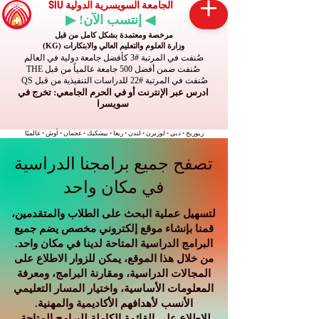
الجامعة السويسرية الدولية SIU
◀ إنتسب الآن! ▶
مرخصة ومعتمدة بشكل كامل من قبل
وزارة العلوم والتعليم العالي والابتكارات (KG)
صُنفت في المرتبة #3 كأفضل جامعة دولية في العالم
صُنفت ضمن أفضل 500 جامعة عالمياً من قبل THE
صُنفت في المرتبة #22 للدراسات التنفيذية من قبل QS
ادرس عبر الإنترنت أو في الحرم الجامعي: تخرج في
سويسرا
زيوريخ
•
دبي
•
لوزيرن
•
لندن
•
ريغا
•
بيشكيك
•
عجمان
•
أوش
•
عالميًا
تصفح جميع برامجنا الدراسية
في مكان واحد
لتسهيل عملية البحث على الطلاب والمتقدمين،
قمنا بإنشاء موقع إلكتروني مخصص يضم جميع
البرامج الدراسية المتاحة لدينا في مكان واحد.
من خلال هذا الموقع، يمكن للزوار الاطلاع على
المجالات الدراسية، ومقارنة البرامج، ومعرفة
المعلومات الأساسية، واختيار المسار التعليمي
الأنسب لأهدافهم الأكاديمية والمهنية.
للاطلاع على القائمة الكاملة للبرامج المتاحة،