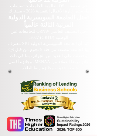
تحتل الجامعة السويسرية الدولية
المرتبة 22 عالمياً
في تصنيفات QS العالمية للجامعات: تصنيفات
ماجستير إدارة الأعمال التنفيذية 2026 - مشترك.
تحتل الجامعة السويسرية الدولية
المرتبة الثالثة عالمياً
في التصنيف العالمي QRNW للجامعات عبر
الوطنية (GRTU) 2027.
كما أن الجامعة السويسرية الدولية SIU معترف
بها كجامعة مصنفة من فئة 5 نجوم من قبل QS
وحصلت على العديد من الجوائز، بما في ذلك
جائزة رضا العملاء من MENAA، وجائزة أفضل
جامعة حديثة، وجائزة رضا الطلاب.