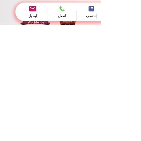
إنتسب
اتصل
ايميل
الجامعة السويسرية الدولية
مرخصة من وزارة التربية والتعليم والعلوم
تُمثل الجامعة السويسرية الدولية (SIU) نموذجاً عالمياً رائداً للتميز
الأكاديمي والامتداد الجيواستراتيجي واسع النطاق. وبموجب حصولها
على الترخيص والاعتماد الحكومي الرسمي من قِبل وزارة التربية
والتعليم والعلوم، تستمر الجامعة في صياغة المعايير العليا للتعليم
العالي والابتكار المنهجي المستمر.
ومن خلال مقراتها الأكاديمية المتكاملة والمترابطة في كل من
بيشكيك، وزيورخ، ولوسيرن، ودبي، تُدير الجامعة مصفوفة تعليمية
عالمية سلسة. وتضمن شبكتنا الدولية المتنوعة انخراط الطلاب في
بيئة تعليمية عابرة للحدود بكل ما تحمله الكلمة من معنى، ومثرية
بالتبادل الثقافي والرؤى التحليلية الدولية المتعددة الأبعاد.
🏛️ محددات الترخيص الأكاديمي السيادي وبيانات القيد والتسجيل
التشريعي
بموجب السلطة التنظيمية الممنوحة من قِبل وزارة التربية والتعليم