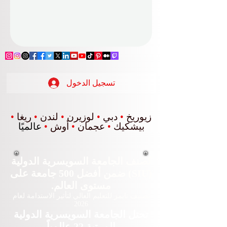
تسجيل الدخول
زيوريخ
•
دبي
•
لوزيرن
•
لندن
•
ريغا
•
بيشكيك
•
عجمان
•
أوش
•
عالميًا
تُصنف الجامعة السويسرية الدولية
(SIU) ضمن أفضل 500 جامعة على
مستوى العالم.
تصنيف تايمز للتعليم العالي لتأثير الاستدامة لعام
2026