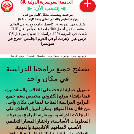
الجامعة السويسرية الدولية SIU
◀ إنتسب الآن! ▶
مرخصة ومعتمدة بشكل كامل من قبل
وزارة العلوم والتعليم العالي والابتكارات (KG)
صُنفت في المرتبة #3 كأفضل جامعة دولية في العالم
صُنفت ضمن أفضل 500 جامعة عالمياً من قبل THE
صُنفت في المرتبة #22 للدراسات التنفيذية من قبل QS
ادرس عبر الإنترنت أو في الحرم الجامعي: تخرج في
سويسرا
زيوريخ
•
دبي
•
لوزيرن
•
لندن
•
ريغا
•
بيشكيك
•
عجمان
•
أوش
•
عالميًا
تصفح جميع برامجنا الدراسية
في مكان واحد
لتسهيل عملية البحث على الطلاب والمتقدمين،
قمنا بإنشاء موقع إلكتروني مخصص يضم جميع
البرامج الدراسية المتاحة لدينا في مكان واحد.
من خلال هذا الموقع، يمكن للزوار الاطلاع على
المجالات الدراسية، ومقارنة البرامج، ومعرفة
المعلومات الأساسية، واختيار المسار التعليمي
الأنسب لأهدافهم الأكاديمية والمهنية.
للاطلاع على القائمة الكاملة للبرامج المتاحة،