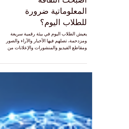
الأكاذيب»: لماذا
أصبحت الثقافة
المعلوماتية ضرورة
للطلاب اليوم؟
يعيش الطلاب اليوم في بيئة رقمية سريعة
ومزدحمة، تصلهم فيها الأخبار والآراء والصور
ومقاطع الفيديو والمنشورات والإعلانات من
منصات متعددة وفي كل لحظة. وهذا الواقع يمنح
المتعلم فرصًا كبيرة للوصول إلى المعرفة، لكنه
في الوقت نفسه يفرض تحديات جديدة، أهمها
القدرة على التمييز بين المعلومة الصحيحة
والمعلومة المضللة. ومن المفاهيم المهمة التي
تساعدنا على فهم التضليل الإعلامي الحديث
مفهوم «خرطوم الأكاذيب». ويقصد به أسلوب
تواصلي يقوم على نشر كمية كبيرة من الرسائل
الكاذبة أو المضللة أو المرب