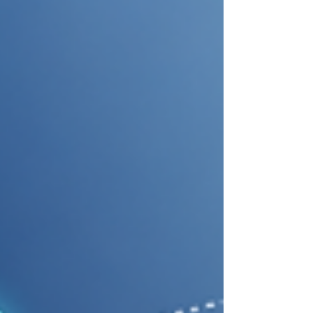
محتوى، أو تحسين صياغة بحث أو تقرير. أما اليوم
فقد بدأ الذكاء الاصطناعي ينتقل إلى مستوى أكث
تقدماً، حيث لم يعد دوره يقتصر على تقديم
المعلومات، بل أصبح قادراً على المساعدة في
تنفيذ المهام وتنظيم سير العمل ودعم الإنتاج
الرقمي العملي. يُعد مانوس للذكاء الاصطناعي
مثالاً واضحاً على هذا التحول الجديد. فهو ينتمي إ
جي