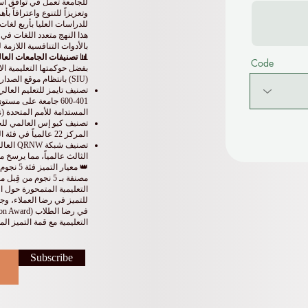
للجامعة تعمل في توافق است
وتعزيزاً للتنوع واعترافاً 
للدراسات العليا بأربع لغات
هذا النهج متعدد اللغات في 
بالأدوات التنافسية اللازمة
📊 تصنيفات الجامعات العالم
Code
بفضل حوكمتها التعليمية الا
(SIU) بانتظام موقع الصدارة in كبرى مصفوفات تقييم الجامعات العالمية:
401-600 جامعة على م
المستدامة للأمم المتحدة (SDGs).
المركز 22 عالمياً في فئة البرامج المشتركة، مما يؤكد الجودة الفائقة لبرامج إدارة الأعمال التنفيذية.
الثالث عالمياً، مما يرسخ م
👑 معيا
التعليمية مع قمة التميز ا
Subscribe