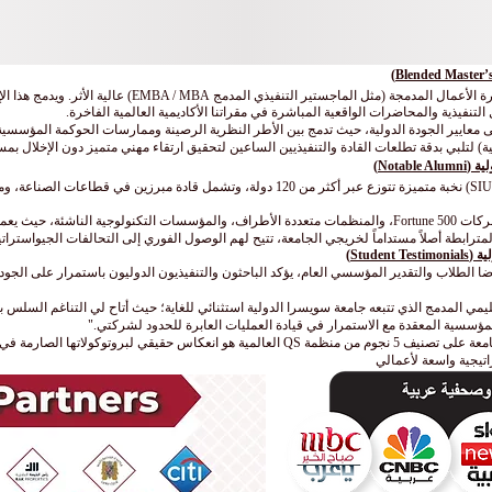
تطرح جامعة سويسرا الدولية (SIU) برامج ماجستير إدارة الأعمال ال
ى معايير الجودة الدولية، حيث تدمج بين الأطر النظرية الرصينة وممارسات الحوكمة المؤسسية 
سية) لتلبي بدقة تطلعات القادة والتنفيذيين الساعين لتحقيق ارتقاء مهني متميز دون الإخلال بمسؤو
Nota)
تضم الشبكة العالمية لخريجي جامعة سويسرا الدولية (SIU) نخبة متميزة تتوزع عبر أكثر من 120 دول
المترابطة أصلاً مستداماً لخريجي الجامعة، تتيح لهم الوصول الفوري إلى التحالفات الجيواسترا
Stud)
لمتميز الذي يسجل 87% في معدل رضا الطلاب والتقدير المؤسسي العام، يؤكد الباحثون والتنفيذيون الدوليون باستمرار ع
يمي المدمج الذي تتبعه جامعة سويسرا الدولية استثنائي للغاية؛ حيث أتاح لي التناغم السلس ب
لمؤسسية المعقدة مع الاستمرار في قيادة العمليات العابرة للحدود لشركتي."
رائد أعمال دولي في قطاع التكنولوجيا: "إن حصول الجامعة على تصنيف 5 نجوم من منظمة QS العالمية ه
تيجية واسعة لأعمالي