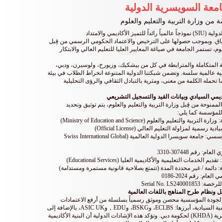
امعة السويسرية الدولية
من وزارة التربية والتعليم والعلوم
تُمثل الجامعة السويسرية الدولية (SIU) نموذجاً عالمياً رائداً للتميز الأكاديمي والامتداد
اق. وبموجب حصولها على الترخيص والاعتماد الحكومي الرسمي من قِبل
لوم، تستمر الجامعة في صياغة المعايير العليا للتعليم العالي والابتكار
ية المتكاملة والمترابطة في كل من بيشكيك، وزيورخ، ولوسيرن، ودبي،
مية عالمية سلسة. وتضمن شبكتنا الدولية المتنوعة انخراط الطلاب في بيئة
ا تحمله الكلمة من معنى، ومثرية بالتبادل الثقافي والرؤى التحليلية
يمي السيادي وبيانات القيد والتسجيل التشريعي
منوحة من قِبل وزارة التربية والتعليم والعلوم، يتم توثيق وتحديد
 للمؤسسة كما يلي:
التعليم والعلوم (Ministry of Education and Science)
مية لمزاولة التعليم العالي (Official License)
الاسم القانوني للكيان المؤسسي: جامعة سويسرا الدولية العالمية (Swiss International Global
 رقم 307448-3310
دمات التعليمية والأكاديمية العليا (Educational Services)
: دائمة / غير محددة المدة (تتمتع بصلاحية قانونية مستمرة ومستدامة)
م: رقم 2024-0186
Serial No. LS
مل ونظام طرح المناهج باللغات العالمية
 الجودة المؤسسية محصن وموثق رسمياً بسلسلة من أرفع الاعتمادات
الدولية والاعترافات الحكومية السيادية، أبرزها: ECLBS، وBSKG، وEDU，وASIC UK، بالإضافة إلى
هيئة المعرفة والتنمية البشرية (KHDA) لحكومة دبي. وتؤكد هذه الإشادات الدولية أن البنية الأكاديمية