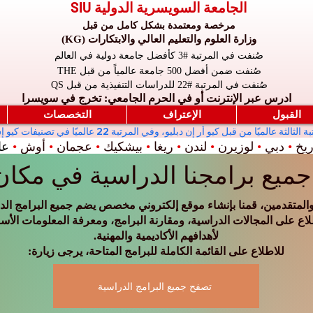
الجامعة السويسرية الدولية SIU
مرخصة ومعتمدة بشكل كامل من قبل
وزارة العلوم والتعليم العالي والابتكارات (KG)
صُنفت في المرتبة #3 كأفضل جامعة دولية في العالم
صُنفت ضمن أفضل 500 جامعة عالمياً من قبل THE
صُنفت في المرتبة #22 للدراسات التنفيذية من قبل QS
ادرس عبر الإنترنت أو في الحرم الجامعي: تخرج في سويسرا
القبول
الإعتراف
التخصصات
ريخ
•
دبي
•
لوزيرن
•
لندن
•
ريغا
•
بيشكيك
•
عجمان
•
أوش
•
عال
ميع برامجنا الدراسية في مكان
لمتقدمين، قمنا بإنشاء موقع إلكتروني مخصص يضم جميع البرامج الدرا
لاع على المجالات الدراسية، ومقارنة البرامج، ومعرفة المعلومات الأسا
لأهدافهم الأكاديمية والمهنية.
للاطلاع على القائمة الكاملة للبرامج المتاحة، يرجى زيارة:
تصفح جميع البرامج الدراسية