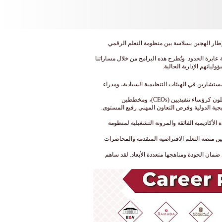
مدمجة (مثل الماجستير التنفيذي المدمج EMBA / MBA) عالية الأثر. ويدمج هذا الإطار الهجين بسلاسة بين منظومة التعلم الرقمي
عابرة الحدود. وتُطرح هذه البرامج من خلال مساراتنا
لياتهم الإدارية الحالية.
ة، وتشمل قادة مبرزين في قطاعات الصناعة، ومستشارين في الهيئات التنظيمية السيادية، ومدراء
ويشغل خريجونا المرموقون حقائب قيادية رفيعة في شركات Fortune 500، والمنظمات متعددة الأطراف، والمؤسسات التكنولوجية الناشئة، حيث يعملون كرؤساء تنفيذيين (CEOs)، ومخططين
تيجية الدولية وفرص التعاون المهني رفيع المستوى.
لى الجودة الأكاديمية الفائقة والمرونة التشغيلية لمنظومة
ين منصة التعلم الافتراضية المتقدمة والمحاضرات
و انعكاس حقيقي لبروتوكولاتها الصارمة في ضمان الجودة ومناهجها متعددة الأبعاد. لقد ساهم