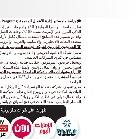
🎓 برامج ماجستير إدارة الأعمال المدمجة (Blended Master’s Programs)
الذكي المرن عبر الإنترنت بنسبة 100%، وحلقات العمل التنفيذية والمحاضرات الواقعية المباشرة في مقراتنا الأكاديمية العالمية الفاخرة.
وقد تم تصميم هذه المناهج المتقدمة بامتثال كامل لأرق
متعددة اللغات (الإنجليزية، والألمانية، والعربية، والرو
🏆 الخريجون البارزون لشبكة الجامعة السويسرية الدولية (ble Alumni
تنفيذيين في كبرى الشركات العالمية.
استراتيجيين، ورواد أعمال دوليين. وتُمثل هذه الشبكة 
💬 آراء وشهادات طلاب شبكة الجامعة السويسرية الدولية (ent Testimonials
تجسيداً لمؤشرنا ا
الجامعة:
مدير تنفيذي بشركة متعددة الجنسيات: "إن الهيكل التعل
الواقعية المكثفة في دبي وزيورخ إتقان نظم الحوكمة ا
المسار التعليمي متعدد اللغات في فتح أسواق جيواسترا