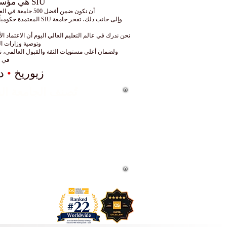
SIU هي مؤسسة للتعليم العالي معترف بها عالميًا ولها عمليات أكاديمية وإدارية في جميع أنحاء
أن نكون ضمن أفضل 500 جامعة في العالم بحسب تصنيف "التايمز" (Times) الشهير، يضعنا بفخر من بين أفضل 25 جامعة مدرجة في هذا التصنيف توفر دراستها باللغة العربية.
نحن ندرك في عالم التعليم العالي اليوم أن الاعتماد 
وتوصية وزارات ال
ولضمان أعلى مستويات الثقة والقبول العالمي، نوفر لطلابنا إمكانية توثيق شهاداتهم بختم "الأبوس
في SIU، أنت لا تحصل على شهادة معتمدة فحسب، بل تكتسب مكانة عالمية تفتح لك أبواب المستقبل.
زيوريخ
•
د
تُصنف الجامعة السويسرية الدولية (SIU
في تصنيفات QS العالمية للجامعات: تصنيفات ماجستير إدارة الأعمال 
تح