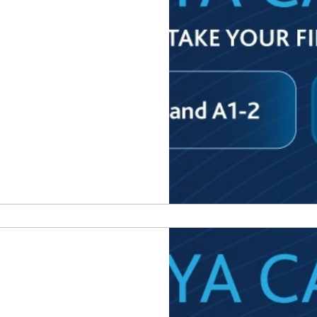
We are thrilled to announce
has been officially invi
ي التجاري
جموعة VBNN Smart