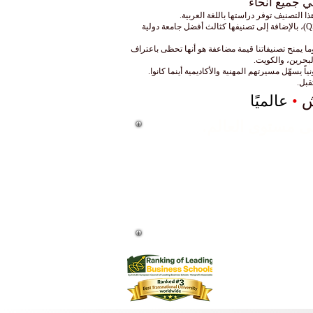
وإلى جانب ذلك، تفخر جامعة SIU المعتمدة حكومياً بتربعها على المركز الأول عربياً واحتلالها المرتبة 22 عالمياً في إدارة الأعمال وفقاً لتصنيف (QS)، بالإضافة إلى تصنيفها كثالث أفضل جامعة دولية
ما يمنح تصنيفاتنا قيمة مضاعفة هو أنها تحظى باعتراف
لبحرين، والكويت.
ش
•
عالميًا
اً
جامعة مصنفة من فئة 5 نجوم من قبل QS وحصلت على العديد من الجوائز، بما في ذلك جائزة رضا العملاء