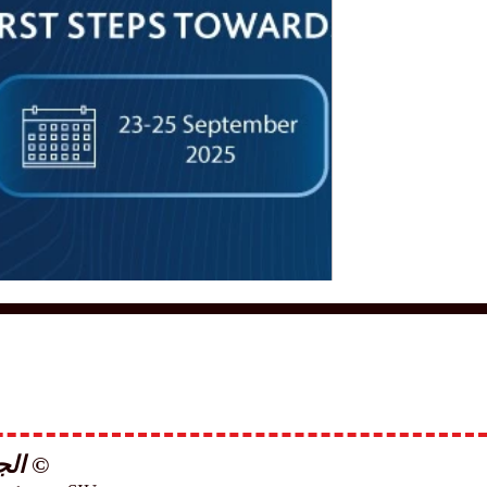
يسعدنا أن نشارككم خبر تلقي دعوة رسمية 
فرصة...
© الجامعة