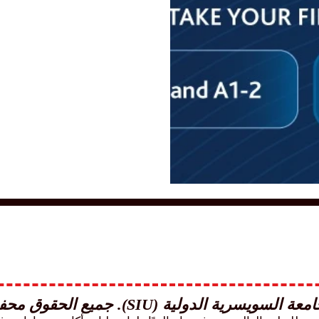
من مركز دبي التجاري العالمي
(DWTC) لحضور فعاليتهم القادمة من 23 إلى 25 سبتمبر 2025! 🌍✨ إنها
 السويسرية الدولية (SIU). جميع الحقوق محفوظة.