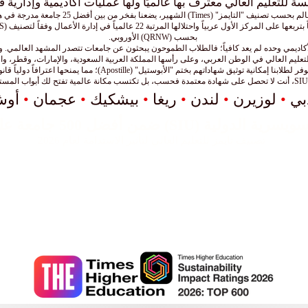
بحسب (QRNW) الأوروبي.
الأكاديمي وحده لم يعد كافياً؛ فالطلاب الطموحون يبحثون عن جامعات تتصدر المشهد العالمي. و
تعليم العالي في الوطن العربي، وعلى رأسها المملكة العربية السعودية، والإمارات، وقطر، وا
تيل" (Apostille)؛ مما يمنحها اعترافاً دولياً قانونياً يسهّل مسيرتهم المهنية والأكاديمية أينما كانوا.
بي
•
لوزيرن
•
لندن
•
ريغا
•
بيشكيك
•
عجمان
•
أو
) ضمن أفضل 500 جامعة على مستوى العالم.
تصنيف تايمز للتعليم العالي لتأثير الاستدامة لعام 2026
تحتل الجامعة السويسرية الدولية المرتبة 22 عالمياً
التنفيذية 2026 - مشترك.
تل الجامعة السويسرية الدولية المرتبة الثالثة عالمي
في التصنيف العالمي QRNW للجامعات عبر الوطنية (GRTU) 2027.
كما أن الجامعة السويسرية الدولية SIU معترف بها ك
من MENAA، وجائزة أفضل جامعة حديثة، وجائزة رضا الطلاب.