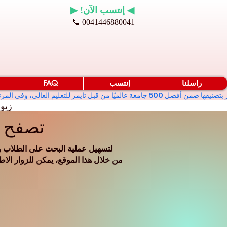
◀ إنتسب الآن! ▶
📞 0041446880041
راسلنا
إنتسب
FAQ
زيو
تصفح ج
لتسهيل عملية البحث على الطلاب وا
من خلال هذا الموقع، يمكن للزوار الاط