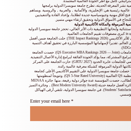
راتيجي كامل مع أطر الجودة العالمية المعتمدة.
بأهمية نشر المعرفة الحديثة، تطرح جامعة سويسرا الدولية برامجها
 عالمية رئيسية هي: الإنجليزية، والألمانية，والعربية，والروسية. ويساهم
فتح آفاق مهنية وجيوسياسية جديدة لطلابنا، وإعداد القادة والتنفيذيين
 للنجاح في الأسواق الدولية وتحقيق ارتقاء مهني متميز.
ية المرموقة والمكانة الأكاديمية الدولية
ستثنائية وأبحاثها التطبيقية ذات الأثر العالي، تحجز جامعة سويسرا الدولية
تصنيف تايمز للتعليم العالي للأثر الأكاديمي (THE Impact Rankings 2026): حلت الجامعة ضمن أفضل
ستوى العالم، تقديراً لإسهاماتها المؤسسية البارزة في تحقيق أهداف التنمية
تصنيف كيو إس العالمي للجامعات (QS Executive MBA Rankings 2026 — Joint): حصدت الجامعة
تصنيف شبكة QRNW العالمي للجامعات عابرة الحدود (GRTU 2027): حازت الجامعة على المركز
كانتها الدولية المرموقة كشبكة معرفية عالمية رائدة.
ر التميز فئة 5 نجوم: حصلت جامعة سويسرا الدولية على التقييم الأكاديمي الأعلى كجامعة
مصنفة بـ 5 نجوم من قِبل منظمة QS العالمية (QS 5-Star Rated University). وتتويجاً لمنظومتها
التعليمية المتمحورة حول الطالب، حصدت المؤسسة عدة جوائز دولية رفيعة، منها: جائزة MENAA
للتميز في رضا العملاء، وجائزة أفضل جامعة حديثة (Best Modern University Award)，وجائزة التميز
في رضا الطلاب (Students' Satisfaction Award). في جامعة سويسرا الدولية، تلتقي أرقى الهياكل
لمؤسسي.
Enter your email here