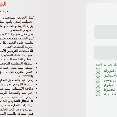
الج
مرخصة 
الجيواستراتيجي واسع النط
وزارة التربية والتعليم والع
المنهجي المستمر.
ومن خلال مقراتها الأكاديم
تُدير الجامعة مصفوفة تعلي
تعليمية عابرة للحدود بكل م
الدولية المتعددة الأبعاد.
🏛️ محددات الترخيص الأكاد
بموجب السلطة التنظيمية الم
المعايير القانونية الرسمية
ارغب بدراسة:
السلطة التنظيمية المختصة: وزارة التربية و
الوثيقة التشريعية: رخصة سيادية رس
دكتوراه
اجستير
University)
لوريوس
رقم القيد والتسجيل التجاري العام:
دبلوم
النشاط المُرخص به رسمياً: تقديم الخ
 قصيرة
صلاحية الاستدامة التشريعية
 ثانوية
رقم القيد والتسجيل الرسمي العا
الرقم التسلسلي السيادي للرخصة: 240001853
⛓️ الامتثال التنظيمي الشا
إن التزامنا الصارم بضمان