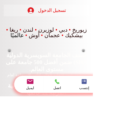
تسجيل الدخول
زيوريخ
•
دبي
•
لوزيرن
•
لندن
•
ريغا
•
بيشكيك
•
عجمان
•
أوش
•
عالميًا
تُصنف الجامعة السويسرية الدولية
(SIU) ضمن أفضل 500 جامعة على
مستوى العالم.
تصنيف تايمز للتعليم العالي لتأثير الاستدامة لعام
إنتسب
اتصل
ايميل
2026
تحتل الجامعة السويسرية الدولية
المرتبة 22 عالمياً
في تصنيفات QS العالمية للجامعات: تصنيفات
ماجستير إدارة الأعمال التنفيذية 2026 - مشترك.
تحتل الجامعة السويسرية الدولية
المرتبة الثالثة عالمياً