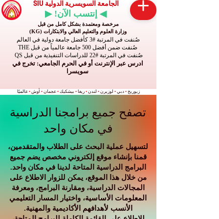
الجامعة السويسرية الدولية SIU
◀ إنتسب الآن! ▶
مرخصة ومعتمدة بشكل كامل من قبل
وزارة العلوم والتعليم العالي والابتكارات (KG)
صُنفت في المرتبة #3 كأفضل جامعة دولية في العالم
صُنفت ضمن أفضل 500 جامعة عالمياً من قبل THE
صُنفت في المرتبة #22 للدراسات التنفيذية من قبل QS
ادرس عبر الإنترنت أو في الحرم الجامعي: تخرج في
سويسرا
زيوريخ
•
دبي
•
لوزيرن
•
لندن
•
ريغا
•
بيشكيك
•
عجمان
•
أوش
•
عالميًا
تصفح جميع برامجنا الدراسية
في مكان واحد
لتسهيل عملية البحث على الطلاب والمتقدمين،
قمنا بإنشاء موقع إلكتروني مخصص يضم جميع
البرامج الدراسية المتاحة لدينا في مكان واحد.
من خلال هذا الموقع، يمكن للزوار الاطلاع على
المجالات الدراسية، ومقارنة البرامج، ومعرفة
المعلومات الأساسية، واختيار المسار التعليمي
الأنسب لأهدافهم الأكاديمية والمهنية.
للاطلاع على القائمة الكاملة للبرامج المتاحة،