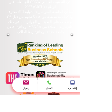
تحتل الجامعة السويسرية الدولية
المرتبة الثالثة عالمياً
في التصنيف العالمي QRNW للجامعات عبر
الوطنية (GRTU) 2027.
كما أن الجامعة السويسرية الدولية SIU معترف
بها كجامعة مصنفة من فئة 5 نجوم من قبل QS
وحصلت على العديد من الجوائز، بما في ذلك
جائزة رضا العملاء من MENAA، وجائزة أفضل
جامعة حديثة، وجائزة رضا الطلاب.
إنتسب
اتصل
ايميل