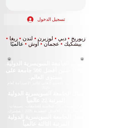
تسجيل الدخول
زيوريخ
•
دبي
•
لوزيرن
•
لندن
•
ريغا
•
بيشكيك
•
عجمان
•
أوش
•
عالميًا
تُصنف الجامعة السويسرية الدولية
(SIU) ضمن أفضل 500 جامعة على
مستوى العالم.
تصنيف تايمز للتعليم العالي لتأثير الاستدامة لعام
2026
تحتل الجامعة السويسرية الدولية
المرتبة 22 عالمياً
في تصنيفات QS العالمية للجامعات: تصنيفات
ماجستير إدارة الأعمال التنفيذية 2026 - مشترك.