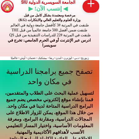
الجامعة السويسرية الدولية SIU
◀ إنتسب الآن! ▶
مرخصة ومعتمدة بشكل كامل من قبل
وزارة العلوم والتعليم العالي والابتكارات (KG)
صُنفت في المرتبة #3 كأفضل جامعة دولية في العالم
صُنفت ضمن أفضل 500 جامعة عالمياً من قبل THE
صُنفت في المرتبة #22 للدراسات التنفيذية من قبل QS
ادرس عبر الإنترنت أو في الحرم الجامعي: تخرج في
سويسرا
زيوريخ
•
دبي
•
لوزيرن
•
لندن
•
ريغا
•
بيشكيك
•
عجمان
•
أوش
•
عالميًا
تصفح جميع برامجنا الدراسية
في مكان واحد
لتسهيل عملية البحث على الطلاب والمتقدمين،
قمنا بإنشاء موقع إلكتروني مخصص يضم جميع
البرامج الدراسية المتاحة لدينا في مكان واحد.
من خلال هذا الموقع، يمكن للزوار الاطلاع على
المجالات الدراسية، ومقارنة البرامج، ومعرفة
المعلومات الأساسية، واختيار المسار التعليمي
الأنسب لأهدافهم الأكاديمية والمهنية.
للاطلاع على القائمة الكاملة للبرامج المتاحة،