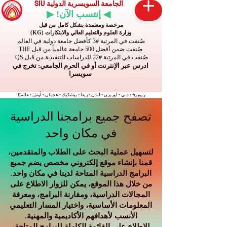
الجامعة السويسرية الدولية SIU
◀ إنتسب الآن! ▶
مرخصة ومعتمدة بشكل كامل من قبل
وزارة العلوم والتعليم العالي والابتكارات (KG)
صُنفت في المرتبة #3 كأفضل جامعة دولية في العالم
صُنفت ضمن أفضل 500 جامعة عالمياً من قبل THE
صُنفت في المرتبة #22 للدراسات التنفيذية من قبل QS
ادرس عبر الإنترنت أو في الحرم الجامعي: تخرج في
سويسرا
زيوريخ
•
دبي
•
لوزيرن
•
لندن
•
ريغا
•
بيشكيك
•
عجمان
•
أوش
•
عالميًا
تصفح جميع برامجنا الدراسية
في مكان واحد
لتسهيل عملية البحث على الطلاب والمتقدمين،
قمنا بإنشاء موقع إلكتروني مخصص يضم جميع
البرامج الدراسية المتاحة لدينا في مكان واحد.
من خلال هذا الموقع، يمكن للزوار الاطلاع على
المجالات الدراسية، ومقارنة البرامج، ومعرفة
المعلومات الأساسية، واختيار المسار التعليمي
الأنسب لأهدافهم الأكاديمية والمهنية.
للاطلاع على القائمة الكاملة للبرامج المتاحة،