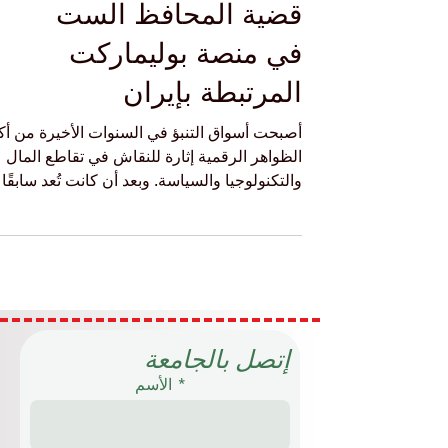
الأخلاقية: دروس من
قضية المحافظ الست
في منصة بوليماركت
المرتبطة بإيران
أصبحت أسواق التنبؤ في السنوات الأخيرة من أك
الظواهر الرقمية إثارة للنقاش في تقاطع المال
والتكنولوجيا والسياسة. وبعد أن كانت تُعد سابقًا
أداة متخصصة يستخدمها بعض الباحثين والمحللي
لاختبار توقعات الجمهور بشأن أحداث مستقبلية،
تحولت اليوم إلى مساحة نشطة يتابعها
المستثمرون والإعلام وصنّاع القرار على حد سوا
والفكرة الأساسية وراء هذه الأسواق بسيطة
ظاهريًا: يشتري الناس ويبيعون عقودًا مرتبطة
بأحداث مستقبلية، مثل فوز مرشح، أو حدوث تغي
إتصل بالجامعة
اقتصادي، أو وقوع حدث جيوسياسي، ويتحوّل س
الأسم
ا