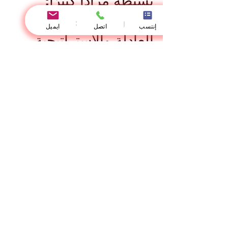
إنتسب
اتصل
ايميل
عندما تحسم لعبة
بسيطة مزادًا كبيرًا:
دروس في المنافسة
العادلة والاستراتيجية
والثقة
في عالم الأعمال، لا تأتي الدروس المهمة دائمًا 
الكتب أو القاعات الدراسية أو التقارير الاقتصادية
الطويلة. أحيانًا تظهر الحكمة من موقف بسيط
وغير متوقع، لكنه يحمل معنى عميقًا عن السلوك
المهني، وطريقة اتخاذ القرار، وأهمية الثقة في
اللحظات الحاسمة. ومن بين القصص غير المعتاد
في سوق الفن العالمي، تروى حكاية عن مزاد كب
مرتبط بمجموعة فنية قُدّرت قيمتها بنحو عشرين