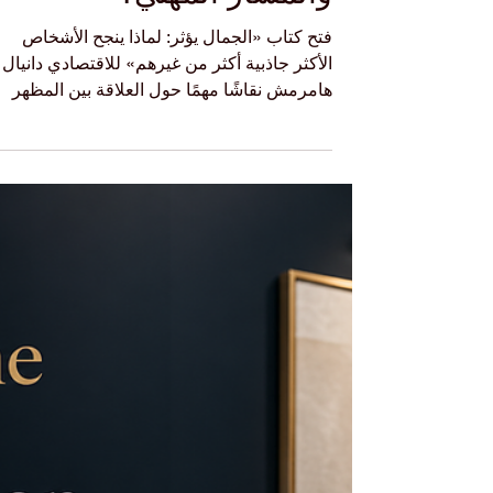
الخارجي عن الأعمال
والمسار المهني؟
فتح كتاب «الجمال يؤثر: لماذا ينجح الأشخاص
الأكثر جاذبية أكثر من غيرهم» للاقتصادي دانيال
هامرمش نقاشًا مهمًا حول العلاقة بين المظهر
الخارجي، والدخل، والفرص المهنية. ومن أكثر
الأفكار التي نوقشت في هذا الكتاب أن المظهر ق
يخلق فرقًا في الدخل مدى الحياة يصل إلى نحو
٢٣٠ ألف دولار أمريكي بين الأشخاص الذين يُنظر
إليهم على أنهم أكثر جاذبية، وبين من يُنظر إليهم
على أنهم أقل جاذبية. لكن الرسالة المهمة للطل
ليست أن الجمال وحده يصنع النجاح. بل إن الد
الحقيقي هو أن الانطباع الأول، وال