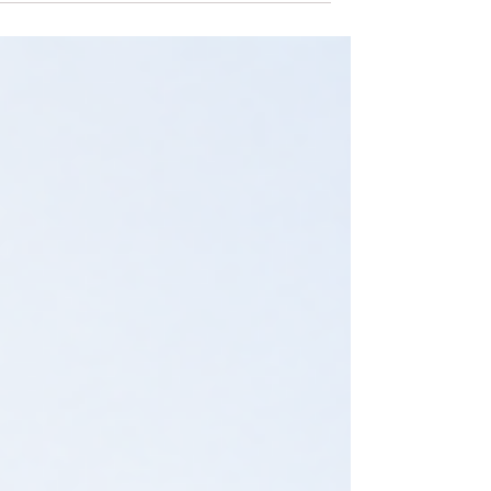
أكثر وضوحًا. فسويسرا تتميز بسوق عمل منظم،
يعتمد على الجدية، والدقة، والمهارات العملية،
واحترام الوقت. لذلك، يحتاج الطالب إلى التحضي
الجيد قبل التقديم على أي فرصة عمل، سواء
كانت وظيفة جزئية، تدريبًا عمليًا، أو فرصة مهنية
بعد التخرج. في البداية، من المهم أن يعرف
الطالب أن العمل أثناء الدراسة في سويسرا يخ
لقواعد وشروط تختلف حسب جنسية الطالب،
ونوع الإقام