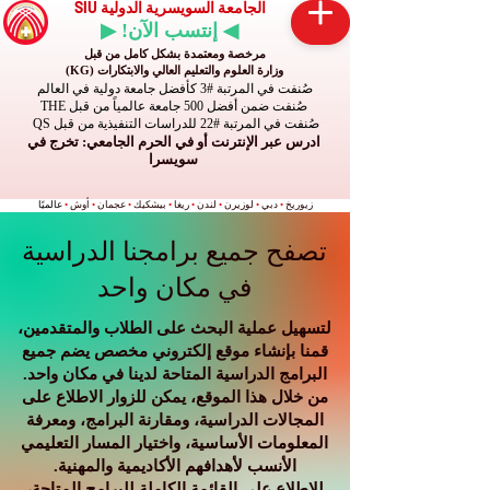
الجامعة السويسرية الدولية SIU
◀ إنتسب الآن! ▶
مرخصة ومعتمدة بشكل كامل من قبل
وزارة العلوم والتعليم العالي والابتكارات (KG)
صُنفت في المرتبة #3 كأفضل جامعة دولية في العالم
صُنفت ضمن أفضل 500 جامعة عالمياً من قبل THE
صُنفت في المرتبة #22 للدراسات التنفيذية من قبل QS
ادرس عبر الإنترنت أو في الحرم الجامعي: تخرج في
سويسرا
زيوريخ
•
دبي
•
لوزيرن
•
لندن
•
ريغا
•
بيشكيك
•
عجمان
•
أوش
•
عالميًا
تصفح جميع برامجنا الدراسية
في مكان واحد
لتسهيل عملية البحث على الطلاب والمتقدمين،
قمنا بإنشاء موقع إلكتروني مخصص يضم جميع
البرامج الدراسية المتاحة لدينا في مكان واحد.
من خلال هذا الموقع، يمكن للزوار الاطلاع على
المجالات الدراسية، ومقارنة البرامج، ومعرفة
المعلومات الأساسية، واختيار المسار التعليمي
الأنسب لأهدافهم الأكاديمية والمهنية.
للاطلاع على القائمة الكاملة للبرامج المتاحة،