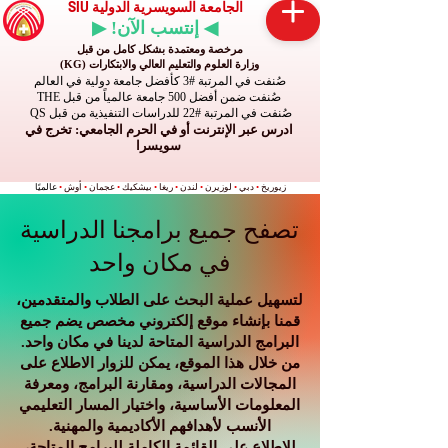
الجامعة السويسرية الدولية SIU
◀ إنتسب الآن! ▶
مرخصة ومعتمدة بشكل كامل من قبل
وزارة العلوم والتعليم العالي والابتكارات (KG)
صُنفت في المرتبة #3 كأفضل جامعة دولية في العالم
صُنفت ضمن أفضل 500 جامعة عالمياً من قبل THE
صُنفت في المرتبة #22 للدراسات التنفيذية من قبل QS
ادرس عبر الإنترنت أو في الحرم الجامعي: تخرج في
سويسرا
زيوريخ
•
دبي
•
لوزيرن
•
لندن
•
ريغا
•
بيشكيك
•
عجمان
•
أوش
•
عالميًا
تصفح جميع برامجنا الدراسية
في مكان واحد
لتسهيل عملية البحث على الطلاب والمتقدمين،
قمنا بإنشاء موقع إلكتروني مخصص يضم جميع
البرامج الدراسية المتاحة لدينا في مكان واحد.
من خلال هذا الموقع، يمكن للزوار الاطلاع على
المجالات الدراسية، ومقارنة البرامج، ومعرفة
المعلومات الأساسية، واختيار المسار التعليمي
الأنسب لأهدافهم الأكاديمية والمهنية.
للاطلاع على القائمة الكاملة للبرامج المتاحة،