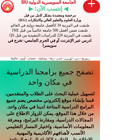
الجامعة السويسرية الدولية SIU
◀ إنتسب الآن! ▶
مرخصة ومعتمدة بشكل كامل من قبل
وزارة العلوم والتعليم العالي والابتكارات (KG)
صُنفت في المرتبة #3 كأفضل جامعة دولية في العالم
صُنفت ضمن أفضل 500 جامعة عالمياً من قبل THE
صُنفت في المرتبة #22 للدراسات التنفيذية من قبل QS
ادرس عبر الإنترنت أو في الحرم الجامعي: تخرج في
سويسرا
زيوريخ
•
دبي
•
لوزيرن
•
لندن
•
ريغا
•
بيشكيك
•
عجمان
•
أوش
•
عالميًا
تصفح جميع برامجنا الدراسية
في مكان واحد
لتسهيل عملية البحث على الطلاب والمتقدمين،
قمنا بإنشاء موقع إلكتروني مخصص يضم جميع
البرامج الدراسية المتاحة لدينا في مكان واحد.
من خلال هذا الموقع، يمكن للزوار الاطلاع على
المجالات الدراسية، ومقارنة البرامج، ومعرفة
المعلومات الأساسية، واختيار المسار التعليمي
الأنسب لأهدافهم الأكاديمية والمهنية.
للاطلاع على القائمة الكاملة للبرامج المتاحة،