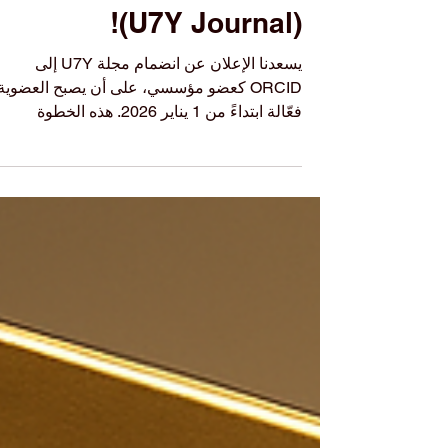
Yearbook Journal
(U7Y Journal)!
يسعدنا الإعلان عن انضمام مجلة U7Y إلى
ORCID كعضو مؤسسي، على أن يصبح العضوية
فعّالة ابتداءً من 1 يناير 2026. هذه الخطوة
الاستراتيجية تعزز بيئة النشر لدينا من خلال دمج
معرّفات ORCID الموثقة ضمن عملية التحرير
والتقديم. كما تسهم في تحسين تعريف المؤلفين،
ورفع جودة البيانات التعريفية، وزيادة الشفافية،
ومواءمة عملياتنا مع أفضل الممارسات العالمية
في الاتصال العلمي. ويلتزم فريقنا باستمرار بتعز
المصداقية والنزاهة والالتزام بالمعايير الدولية.
للمزيد حول مجلتنا: www.U7Y.com #U7Y
#ORCID