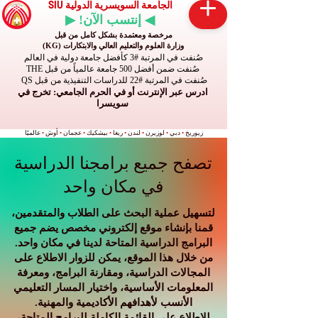
الجامعة السويسرية الدولية SIU
◀ إنتسب الآن! ▶
مرخصة ومعتمدة بشكل كامل من قبل
وزارة العلوم والتعليم العالي والابتكارات (KG)
صُنفت في المرتبة #3 كأفضل جامعة دولية في العالم
صُنفت ضمن أفضل 500 جامعة عالمياً من قبل THE
صُنفت في المرتبة #22 للدراسات التنفيذية من قبل QS
ادرس عبر الإنترنت أو في الحرم الجامعي: تخرج في
سويسرا
زيوريخ
•
دبي
•
لوزيرن
•
لندن
•
ريغا
•
بيشكيك
•
عجمان
•
أوش
•
عالميًا
تصفح جميع برامجنا الدراسية
في مكان واحد
لتسهيل عملية البحث على الطلاب والمتقدمين،
قمنا بإنشاء موقع إلكتروني مخصص يضم جميع
البرامج الدراسية المتاحة لدينا في مكان واحد.
من خلال هذا الموقع، يمكن للزوار الاطلاع على
المجالات الدراسية، ومقارنة البرامج، ومعرفة
المعلومات الأساسية، واختيار المسار التعليمي
الأنسب لأهدافهم الأكاديمية والمهنية.
للاطلاع على القائمة الكاملة للبرامج المتاحة،