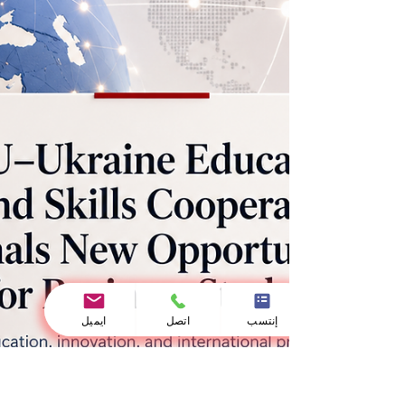
الذكاء الاصطناعي
يشهد #الذكاء_الاصطناعي مرحلة جديدة لا تقوم
فقط على توقّع الكلمات أو تحليل البيانات، بل تت
نحو بناء أنظمة قادرة على #التفكير_المنطقي
بطريقة أكثر استقلالية. ومن بين المفاهيم البحثية
الحديثة التي تعبّر عن هذا التحول مفهوم
«#المستدل_الصفري_المطلق»، وهو نموذج يركّ
على قدرة النظام الذكي على توليد مهام تعليمية
لنفسه، ثم محاولة حلّها، واختبار صحة الإجابات،
والتعلّم من التغذية الراجعة، مع تقليل الاعتماد
على البيانات البشرية الجاهزة. يهدف هذا المقال
إلى تقديم هذا المفهوم بلغة عربية
إنتسب
اتصل
ايميل