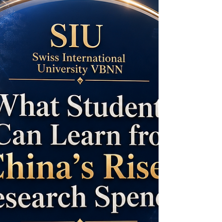
لم يعد #الذكاء_الاصطناعي مجرد موضوع تقني
يخص المبرمجين والمهندسين فقط، بل أصبح
نظاماً عالمياً واسعاً يجمع بين #البحث_العلمي،
و#رأس_المال، و#قوة_الحوسبة، و#البرمجيات،
و#المواهب_البشرية، و#البنية_التحتية_الرقمية.
يناقش هذا المقال كيف يمكن للطلاب فهم
مستقبل الذكاء الاصطناعي من خلال مثالين
مهمين: شركة أكسل، التي تمثل دور
#رأس_المال_المخاطر في دعم الشركات الناش
والمشاريع الابتكارية، وشركة إنفيديا، التي تمثل
أهمية الشرائح المتقدمة والمنصات الحاسوبية
عالية الأداء في تدريب وتشغيل أ