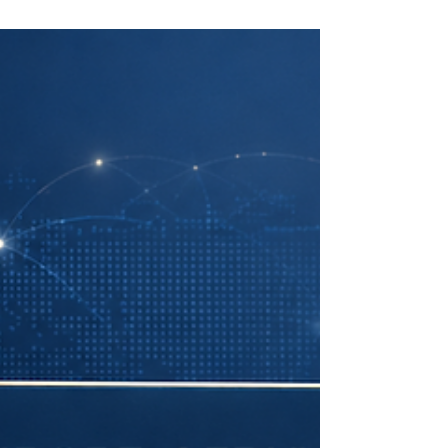
يتناول هذا المقال كتاب «فن الصفقة» الصادر ع
1987 بوصفه حالة دراسية مفيدة للطلاب في فه
#التفاوض، و #بناء_الصورة_الشخصية، و
#الصفقات، و #القوة_الرمزية، و #التأثير_العام. ل
يمكن قراءة هذا الكتاب اليوم فقط ككتاب عن
الأعمال أو العقارات أو الاتفاقات التجارية، بل
يمكن قراءته أيضاً كنافذة تعليمية لفهم الطريقة
التي تتداخل بها الثقة بالنفس، والصورة الإعلامية
والتوقيت، والانطباع العام، والقدرة على الإقناع
في صناعة القرار. يقدّم المقال قراءة إيجابية
ومنظمة للكتاب، مع التركيز على ما