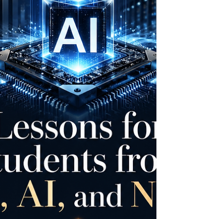
يعكس توجهاً عالمياً واضحاً: الاقتصاد الحديث يحت
إلى خريجين قادرين على التعلم المستمر، والتك
السريع، وربط المعرفة الأكاديمية باحتياجات سو
العمل الحقيقية. وتأتي المبادرة الأوروبية الجديدة
في مجال التعليم والمهارات، التي عُقدت خلال
يومي 19 و20 مايو 20