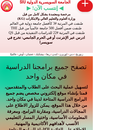
الجامعة السويسرية الدولية SIU
◀ إنتسب الآن! ▶
مرخصة ومعتمدة بشكل كامل من قبل
وزارة العلوم والتعليم العالي والابتكارات (KG)
صُنفت في المرتبة #3 كأفضل جامعة دولية في العالم
صُنفت ضمن أفضل 500 جامعة عالمياً من قبل THE
صُنفت في المرتبة #22 للدراسات التنفيذية من قبل QS
ادرس عبر الإنترنت أو في الحرم الجامعي: تخرج في
سويسرا
زيوريخ
•
دبي
•
لوزيرن
•
لندن
•
ريغا
•
بيشكيك
•
عجمان
•
أوش
•
عالميًا
تصفح جميع برامجنا الدراسية
في مكان واحد
لتسهيل عملية البحث على الطلاب والمتقدمين،
قمنا بإنشاء موقع إلكتروني مخصص يضم جميع
البرامج الدراسية المتاحة لدينا في مكان واحد.
من خلال هذا الموقع، يمكن للزوار الاطلاع على
المجالات الدراسية، ومقارنة البرامج، ومعرفة
المعلومات الأساسية، واختيار المسار التعليمي
الأنسب لأهدافهم الأكاديمية والمهنية.
للاطلاع على القائمة الكاملة للبرامج المتاحة،