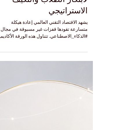
المؤسسية كمحرك
لابتكار الطلاب والتكيف
الاستراتيجي
يشهد الاقتصاد التقني العالمي إعادة هيكلة
متسارعة تقودها قفزات غير مسبوقة في مجال
#الذكاء_الاصطناعي. تتناول هذه الورقة الأكاديمي
صفقة الاستحواذ التاريخية لشركة ميتا على
الشركة الناشئة الواعدة "مانوس" بقيمة مقدرة
بمليارين دولار أمريكي، باعتبارها نموذجاً حياً على
#الابتكار_المؤسسي والتموضع الاستراتيجي في
السوق. تم صياغة هذا المقال بأسلوب يجمع بين
الرصانة الأكاديمية والسهولة المعرفية ليكون
ملهماً للطلاب، حيث يسلط الضوء على الدروس
الاقتصادية والمؤسسية المستفادة من هذه
التحركات ال