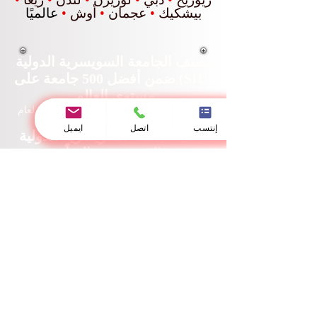
بيشكيك
•
عجمان
•
أوش
•
عالميًا
تُصنف الجامعة السويسرية الدولية
(SIU) ضمن أفضل 500 جامعة على
مستوى العالم.
تصنيف تايمز للتعليم العالي لتأثير الاستدامة لعام
2026
إنتسب
اتصل
ايميل
تحتل الجامعة السويسرية الدولية
المرتبة 22 عالمياً
في تصنيفات QS العالمية للجامعات: تصنيفات
ماجستير إدارة الأعمال التنفيذية 2026 - مشترك.
تحتل الجامعة السويسرية الدولية
المرتبة الثالثة عالمياً
في التصنيف العالمي QRNW للجامعات عبر
الوطنية (GRTU) 2027.
كما أن الجامعة السويسرية الدولية SIU معترف
بها كجامعة مصنفة من فئة 5 نجوم من قبل QS
وحصلت على العديد من الجوائز، بما في ذلك
جائزة رضا العملاء من MENAA، وجائزة أفضل
جامعة حديثة، وجائزة رضا الطلاب.