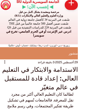
الجامعة السويسرية الدولية SIU
◀ إنتسب الآن! ▶
مرخصة ومعتمدة بشكل كامل من قبل
وزارة العلوم والتعليم العالي والابتكارات (KG)
صُنفت في المرتبة #3 كأفضل جامعة دولية في العالم
صُنفت ضمن أفضل 500 جامعة عالمياً من قبل THE
صُنفت في المرتبة #22 للدراسات التنفيذية من قبل QS
ادرس عبر الإنترنت أو في الحرم الجامعي: تخرج في
سويسرا
زيوريخ
•
دبي
•
لوزيرن
•
لندن
•
ريغا
•
بيشكيك
•
عجمان
•
أوش
•
عالميًا
منشور
29 أغسطس 2025
3 دقيقة قراءة
الاستدامة والابتكار في التعليم
العالي: إعداد قادة للمستقبل
في عالم متغيّر
لطالما كان التعليم العالي أكثر من مجرد 
نقل للمعرفة. فالجامعات تُسهم في تشكيل 
طريقة تفكير المجتمعات، وفي رسم ملامح 