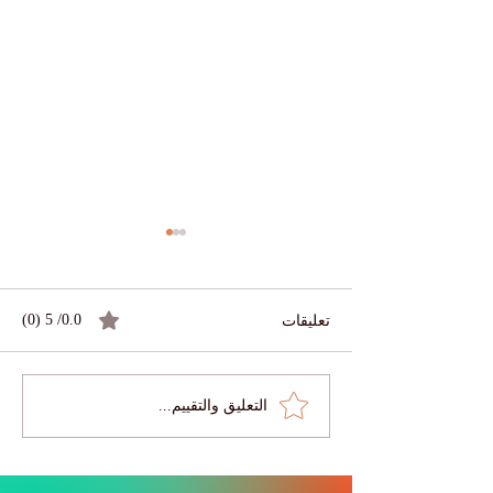
تعليقات
0.0/ 5 (0)
التعليق والتقييم...
🎓 تعرّفوا على ريم — تعلّم
ة: ماذا يعني عصر
بلا حدود