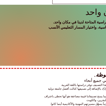
 واحد
سية المتاحة لدينا في مكان واحد.
سية، واختيار المسار التعليمي الأنسب
وإلى جانب ذلك، تفخر جامعة SIU المعتمدة حكومياً بتربعها على المركز الأول عربياً واحتلالها المرتبة 22 عالمياً في إدارة الأعمال وفقاً لتصنيف (QS)، بالإضافة إلى تصنيفها كثالث أفضل جامعة دولية
ما يمنح تصنيفاتنا قيمة مضاعفة هو أنها تحظى باعتراف
لبحرين، والكويت.