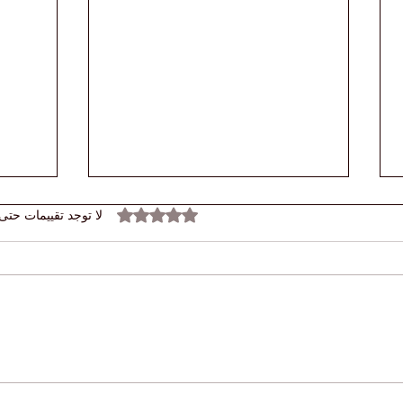
تم التقييم بـ 0 من أصل 5 نجوم.
لا توجد تقييمات حتى 
اكتشف
🌍 أسعار الفائدة العالمية لا تزال
السوي
مرتفعة: ماذا يعني عصر المال
ience
المكلف للشركات والطلاب