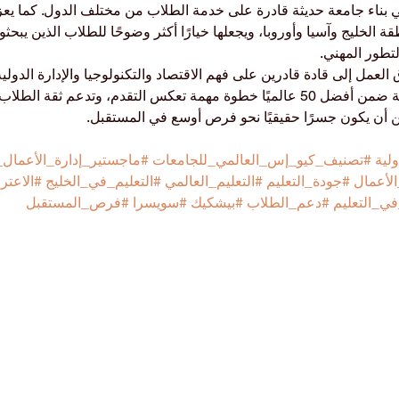
اء جامعة حديثة قادرة على خدمة الطلاب من مختلف الدول. كما يعزز ه
الخليج وآسيا وأوروبا، ويجعلها خيارًا أكثر وضوحًا للطلاب الذين يبحث
لتطور المهني.
عمل إلى قادة قادرين على فهم الاقتصاد والتكنولوجيا والإدارة الدولي
الجامعة السويسرية الدولية ضمن أفضل 50 عالميًا خطوة مهمة تعكس التقدم، وتدعم ثقة
ن أن يكون جسرًا حقيقيًا نحو فرص أوسع في المستقبل.
لية
#تصنيف_كيو_إس_العالمي_للجامعات
#ماجستير_إدارة_الأعمال_
الأعمال
#جودة_التعليم
#التعليم_العالمي
#التعليم_في_الخليج
#الاعتر
في_التعليم
#دعم_الطلاب
#بيشكيك
#سويسرا
#فرص_المستقبل