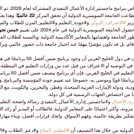
 ماجستير إدارة الأعمال التنفيذي المشتركة لعام 2026، تم النظر في 
طاعت الجامعة السويسرية الدولية أن تحقق المركز 
22 عالميًا
. وهذا ي
يز 
#الاعتراف_الدولي
 و#جودة_التعليم و#التعليم_المرن للطلاب والمه
الجامعة السويسرية الدولية في عام 2024 على تقييم 
خمس نجوم
 الجامعة واهتمامها بالمعايير الأكاديمية الدولية. وبالنسبة للطلاب ال
م، بل قد تكون مؤشرًا مهمًا عند اختيار جامعة ذات حضور عالمي وبرام
ومن النقاط المهمة للطلاب في دول الخليج العربي
 في التوصية أو الاعتراف من قبل عدد من وزارات التعليم في المنطقة.
أو تنظر إليه أغلب وزارات 
 برنامجًا قويًا وموصى به، خصوصًا عند تقييم جودة المؤسسة والبرنامج. و
دية، ودولة الإمارات العربية المتحدة، وقطر، والبحرين، والكويت، مع الت
ئمًا من اختصاص الجهات الرسمية في كل دولة.
رة_الأعمال
 و#ماجستير_إدارة_الأعمال_التنفيذي رسالة واضحة: التعلي
ر مرونة، وأكثر اعتمادًا على المعايير الدولية. فالطالب أو المدير أو رائد ال
فكير بطريقة عالمية، وفهم الأسواق، واتخاذ قرارات أفضل، وبناء مهارا
الدولية من خلال هذا التصنيف أن 
#التعليم_المتاح
 و#دعم_الطلاب و#الاب