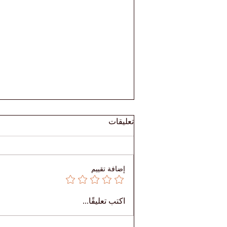
تعليقات
إضافة تقييم
🎓 تعرّفوا على ريم — تعلّم بلا
اكتب تعليقًا...
حدود