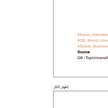
#Swiss_Internatio
#QS_World_Unive
#Global_Busines
Source
QS / TopUniversi
إظهار الكل