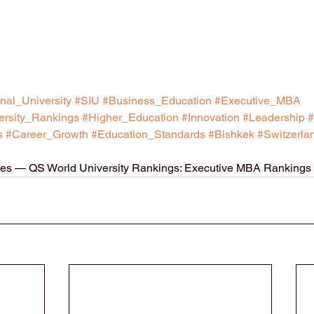
nal_University
#SIU
#Business_Education
#Executive_MBA
rsity_Rankings
#Higher_Education
#Innovation
#Leadership
#
s
#Career_Growth
#Education_Standards
#Bishkek
#Switzerla
ties — QS World University Rankings: Executive MBA Rankings 