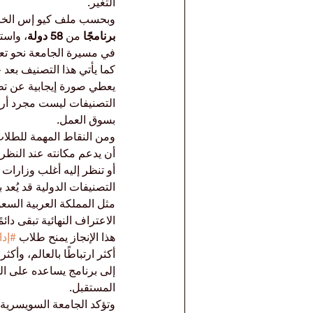
التغير.
وبحسب ملف كيو إس الخاص ببرامج
برنامجًا
 من 
58 دولة
، واست
في مسيرة الجامعة نحو تعز
كما يأتي هذا التصنيف بعد حصول 
يعطي صورة إيجابية عن تطور
التصنيفات ليست مجرد أرقا
بسوق العمل.
أن يدعم مكانته عند النظر
التصنيفات الدولية قد يُعد
مثل المملكة العربية السعو
الاعتراف النهائية تبقى دا
هذا الإنجاز يمنح طلاب 
#إدا
أكثر ارتباطًا بالعالم، وأكث
إلى برنامج يساعده على الت
المستقبل.
وتؤكد الجامعة السويسرية 