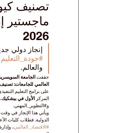
تصنيف كيو
ماجستير إد
2026
إنجاز دولي جدي
#جودة_التعليم
 
والعالم.
حققت 
الجامعة السويسرية 
العالمي للجامعات: تصنيف ما
على برامج التعليم التنفي
المركز 
الأول في بيشكيك
،
و#التطوير_المهني.
ويأتي هذا الإنجاز في وقت 
الدولية. فطلاب كليات الأ
#الاقتصاد_العالمي
، وإدار