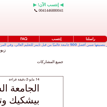
◀ إنتسب الآن! ▶
📞 0041446880041
راسلنا
إنتسب
FAQ
زيو
جميع المشاركات
14 مايو
2 دقيقة قراءة
الجامعة ال