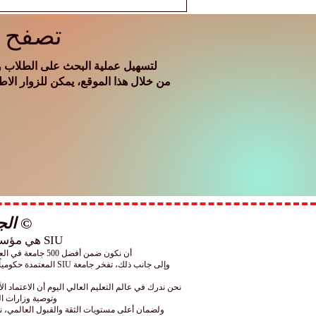
تصفح ج
لتسهيل عملية البحث على الطلاب وا
من خلال هذا الموقع، يمكن للزوار الاط
© الجامعة
SIU هي مؤسسة للتعليم العالي معترف بها عالميًا ولها عمليات أكاديمية وإدارية في جميع أنحاء
أن نكون ضمن أفضل 500 جامعة في العالم بحسب تصنيف "التايمز" (Times) الشهير، يضعنا بفخر من بين أفضل 25 جامعة مدرجة في هذا التصنيف توفر دراستها باللغة العربية.
نحن ندرك في عالم التعليم العالي اليوم أن الاعتماد 
وتوصية وزارات ال
ولضمان أعلى مستويات الثقة والقبول العالمي، نوفر لطلابنا إمكانية توثيق شهاداتهم بختم "الأبوس