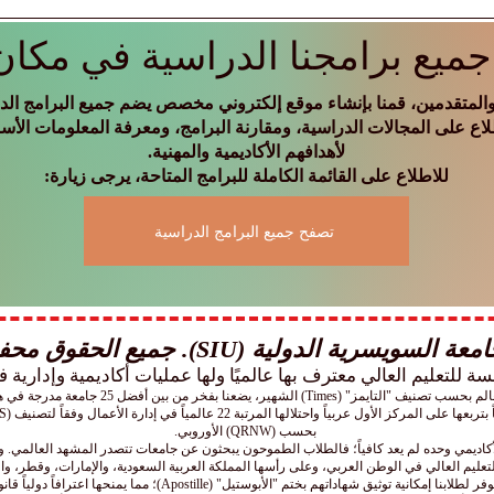
والاقتصاد العالمي؟
ميع برامجنا الدراسية في مكان
لمتقدمين، قمنا بإنشاء موقع إلكتروني مخصص يضم جميع البرامج الدرا
لاع على المجالات الدراسية، ومقارنة البرامج، ومعرفة المعلومات الأسا
لأهدافهم الأكاديمية والمهنية.
للاطلاع على القائمة الكاملة للبرامج المتاحة، يرجى زيارة:
تصفح جميع البرامج الدراسية
 السويسرية الدولية (SIU). جميع الحقوق محفوظة.
بحسب (QRNW) الأوروبي.
الأكاديمي وحده لم يعد كافياً؛ فالطلاب الطموحون يبحثون عن جامعات تتصدر المشهد العالمي. و
تعليم العالي في الوطن العربي، وعلى رأسها المملكة العربية السعودية، والإمارات، وقطر، وا
تيل" (Apostille)؛ مما يمنحها اعترافاً دولياً قانونياً يسهّل مسيرتهم المهنية والأكاديمية أينما كانوا.