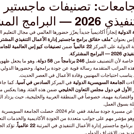
لجامعات: تصنيفات ماجستير إ
البرامج المشتركة
الدولية
 إنجازاً أكاديمياً جديداً يعزّز حضورها العالمي في مجال التعليم ال
 إس بعنوان 
“ملف حقائق برامج ماجستير إدارة الأعمال التنفيذي المشتركة لع
الدولية على المركز 
22 عالمياً
 ضمن 
تصنيفات كيو إس العالمية للجام
ج المشتركة
.
ة خاصة لأن التصنيف شمل 
246 برنامجاً
 من 
58 دولة
، وهو ما يجعل ظهور 
ه المراتب المتقدمة رسالة قوية عن جودة برامجها، وحضورها الدولي، 
ي يناسب احتياجات المهنيين وقادة الأعمال في العصر الحديث.
اءت 
الجامعة السويسرية الدولية
 في المركز 
السادس في آسيا
، كما جا
 
الأول في دول مجلس التعاون الخليجي
 ضمن هذه الفئة. وهذا يعكس مكا
 واقتصادية مهمة، خصوصاً في المنطقة العربية والخليجية، حيث يزداد ا
لة بسوق العمل.
بقة. ففي عام 2024، حصلت الجامعة السويسرية الدولية على تقييم 
وهو مؤشر مهم على جوانب متعددة من الجودة الأكاديمية والخدمات التعل
 برنامج ماجستير إدارة الأعمال التنفيذي في المرتبة 
22 عالمياً
، تؤكد ال
زيد من الاعتراف الدولي.