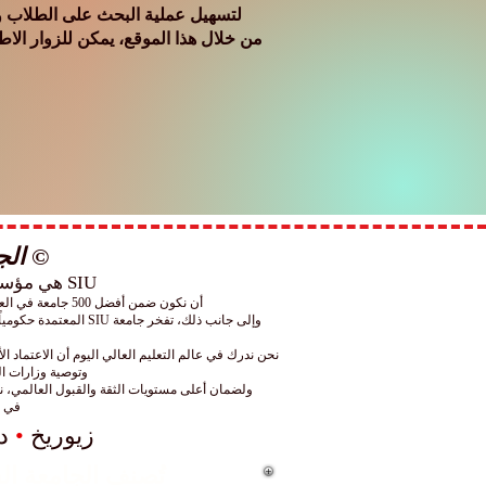
لتسهيل عملية البحث على الطلاب وا
من خلال هذا الموقع، يمكن للزوار الاط
© الجامعة
SIU هي مؤسسة للتعليم العالي معترف بها عالميًا ولها عمليات أكاديمية وإدارية في جميع أنحاء
أن نكون ضمن أفضل 500 جامعة في العالم بحسب تصنيف "التايمز" (Times) الشهير، يضعنا بفخر من بين أفضل 25 جامعة مدرجة في هذا التصنيف توفر دراستها باللغة العربية.
نحن ندرك في عالم التعليم العالي اليوم أن الاعتماد 
وتوصية وزارات ال
ولضمان أعلى مستويات الثقة والقبول العالمي، نوفر لطلابنا إمكانية توثيق شهاداتهم بختم "الأبوس
في SIU، أنت لا تحصل على شهادة معتمدة فحسب، بل تكتسب مكانة عالمية تفتح لك أبواب المستقبل.
زيوريخ
•
د
تُصنف الجامعة السويسرية الدولية (SIU