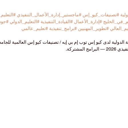
لية
#تصنيفات_كيو_إس
#ماجستير_إدارة_الأعمال_التنفيذي
#التعليم
يم_في_الخليج
#إدارة_الأعمال
#القيادة_التنفيذية
#التعليم_الدولي
#جودة
يم_العالي
#تطوير_المهنيين
#برامج_تنفيذية
#تعليم_عالمي
الدولية لدى كيو إس توب إم بي إيه / تصنيفات كيو إس العالمية للجام
 المشتركة.