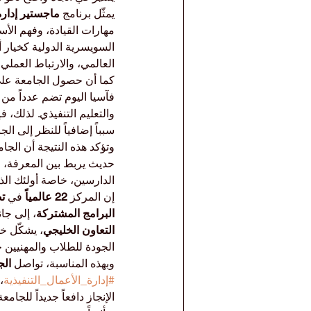
يمثّل برنامج 
ماجستير إدارة
مهارات القيادة، وفهم الأس
السويسرية الدولية كخيار أ
العالمي، والارتباط العملي 
كما أن حصول الجامعة على
فآسيا اليوم تضم عدداً من أ
والتعليم التنفيذي. لذلك، 
سبباً إضافياً للنظر إلى ال
وتؤكد هذه النتيجة أن الجام
حديث يربط بين المعرفة، وا
الدارسين، خاصة أولئك الذ
إن المركز 
22 عالمياً
 في 
البرامج المشتركة
، إلى جا
التعاون الخليجي
، يشكّل خ
الجودة للطلاب والمهنيين ح
وبهذه المناسبة، تواصل 
الج
#إدارة_الأعمال_التنفيذية
،
الإنجاز دافعاً جديداً للجام