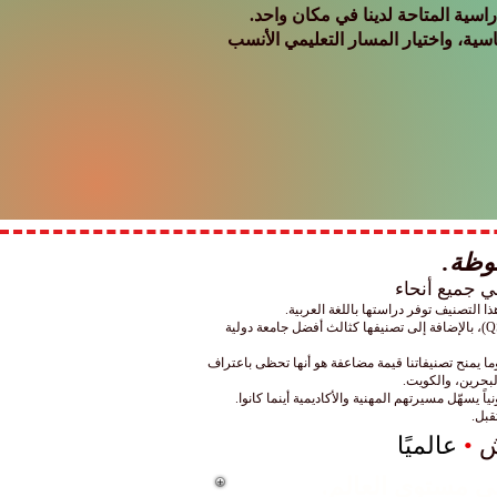
سية المتاحة لدينا في مكان واحد.
سية، واختيار المسار التعليمي الأنسب
وإلى جانب ذلك، تفخر جامعة SIU المعتمدة حكومياً بتربعها على المركز الأول عربياً واحتلالها المرتبة 22 عالمياً في إدارة الأعمال وفقاً لتصنيف (QS)، بالإضافة إلى تصنيفها كثالث أفضل جامعة دولية
ما يمنح تصنيفاتنا قيمة مضاعفة هو أنها تحظى باعتراف
لبحرين، والكويت.
ش
•
عالميًا