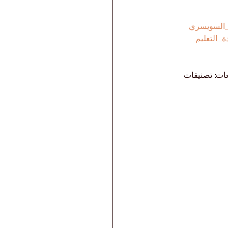
_السويسري
_التعليم
عات: تصنيفات 