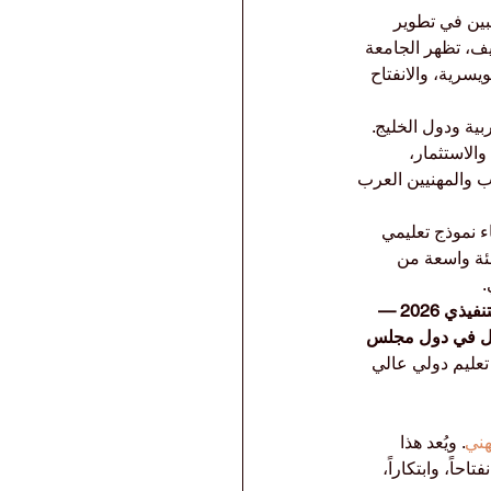
بين في تطوير 
يف، تظهر الجامعة 
سرية، والانفتاح 
ة ودول الخليج. 
والاستثمار، 
ب والمهنيين العرب 
ء نموذج تعليمي 
فئة واسعة من 
.
تصنيفات كيو إس العالمية للجامعات: تصنيفات ماجستير إدارة الأعمال التنفيذي 2026 — 
ول في دول مجلس 
تعليم دولي عالي 
هني
. ويُعد هذا 
حاً، وابتكاراً، 