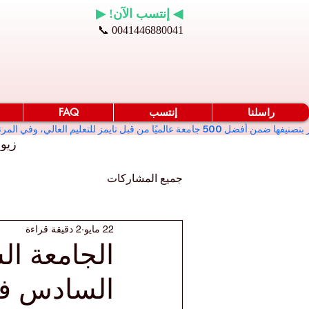
◀ إنتسب الآن! ▶
📞 0041446880041
راسلنا
إنتسب
FAQ
زيو
جميع المشاركات
22 مايو
2 دقيقة قراءة
الجامعة ال
السادس في