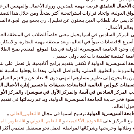
 الأعمال التنفيذي
 فرصة مهمة للمديرين ورواد الأعمال والمهنيين الراغ
واق الدولية، واتخاذ قرارات استراتيجية أكثر نضجاً. ومن خلال هذا التصن
كاديمي جاد للطلاب الذين يبحثون عن تعليم إداري يجمع بين الجودة السوي
بعالم الأعمال.
 المركز السادس في آسيا يحمل معنى خاصاً للطلاب في المنطقة العربي
سرع الاقتصادات نمواً في العالم، وتعد منطقة مهمة للتجارة، والابتكار، 
فإن وجود الجامعة السويسرية الدولية في هذا الموقع المتقدم يمنح الطلا
جامعة كمنصة تعليمية ذات بُعد دولي حقيقي.
عة السويسرية الدولية لا تكتفي بتقديم برامج أكاديمية، بل تعمل على بنا
لمرونة، والتطبيق العملي، والتواصل الدولي. وهذا ما يجعلها مناسبة ل
ين يطمحون إلى تطوير مسارهم المهني دون الابتعاد عن واقعهم العملي
نب المركز 
السادس في آسيا
، والمركز 
الأول في سويسرا
، والمركز 
الأ
طوة فخر جديدة للجامعة السويسرية الدولية، ويدعم رسالتها في تقديم 
ول العالم.
امعة السويسرية الدولية
 ترسيخ اسمها في مجال 
#التعليم_العالي
 و 
 مع التركيز على 
#الجودة_الأكاديمية
 و 
#التعليم_الدولي
 و 
#التطوير_الم
عة وطلابها وخريجيها وشركائها لمواصلة العمل نحو مستقبل تعليمي أكثر انفتا