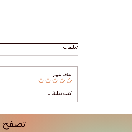
تعليقات
إضافة تقييم
🎓 تعرّفوا على ريم — تعلّم بلا
اكتب تعليقًا...
حدود
تصفح ج