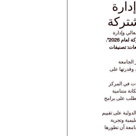
دارة
عالي وإدارة 
ام 2026”
، 
عات: تصنيفات 
الجامعة 
وقدرتها على 
ءت في المركز 
نة متنامية 
لطلب على برامج 
يمية وتجربة 
جامعة أن تطورها 