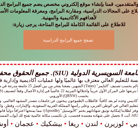
لمتقدمين، قمنا بإنشاء موقع إلكتروني مخصص يضم جميع البرامج الدرا
لاع على المجالات الدراسية، ومقارنة البرامج، ومعرفة المعلومات الأسا
لأهدافهم الأكاديمية والمهنية.
للاطلاع على القائمة الكاملة للبرامج المتاحة، يرجى زيارة:
تصفح جميع البرامج الدراسية
 السويسرية الدولية (SIU). جميع الحقوق محفوظة.
بحسب (QRNW) الأوروبي.
الأكاديمي وحده لم يعد كافياً؛ فالطلاب الطموحون يبحثون عن جامعات تتصدر المشهد العالمي. و
تعليم العالي في الوطن العربي، وعلى رأسها المملكة العربية السعودية، والإمارات، وقطر، وا
تيل" (Apostille)؛ مما يمنحها اعترافاً دولياً قانونياً يسهّل مسيرتهم المهنية والأكاديمية أينما كانوا.
بي
•
لوزيرن
•
لندن
•
ريغا
•
بيشكيك
•
عجمان
•
أو
) ضمن أفضل 500 جامعة على مستوى العالم.