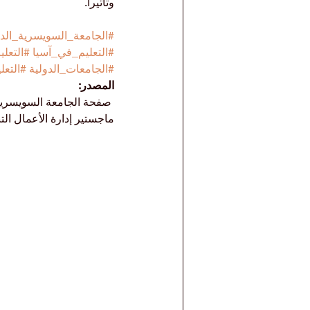
وتأثيراً.
#الجامعة_السويسرية_الدو
#التعليم_في_آسيا
#التعل
#الجامعات_الدولية
#التعل
المصدر:
 صفحة الجامعة السويسرية 
ماجستير إدارة الأعمال التنفيذي 2026 — البرامج