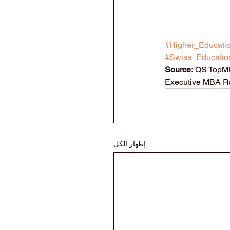
#Higher_Educati
#Swiss_Educatio
Source:
 QS TopMB
Executive MBA Ra
إظهار الكل