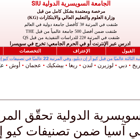
الجامعة السويسرية الدولية SIU
مرخصة ومعتمدة بشكل كامل من قبل
وزارة العلوم والتعليم العالي والابتكارات (KG)
صُنفت في المرتبة #3 كأفضل جامعة دولية في العالم
صُنفت ضمن أفضل 500 جامعة عالمياً من قبل THE
صُنفت في المرتبة #22 للدراسات التنفيذية من قبل QS
ادرس عبر الإنترنت أو في الحرم الجامعي: تخرج في سويسرا
القبول
الإعتراف
التخصصات
ريخ
•
دبي
•
لوزيرن
•
لندن
•
ريغا
•
بيشكيك
•
عجمان
•
أوش
•
عال
سويسرية الدولية تحقّق المر
 آسيا ضمن تصنيفات كيو 