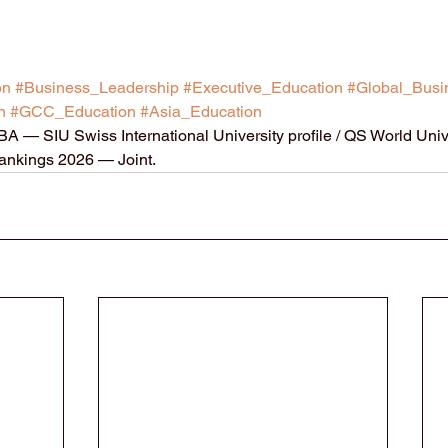
on
#Business_Leadership
#Executive_Education
#Global_Busi
n
#GCC_Education
#Asia_Education
A — SIU Swiss International University profile / QS World Univ
nkings 2026 — Joint.