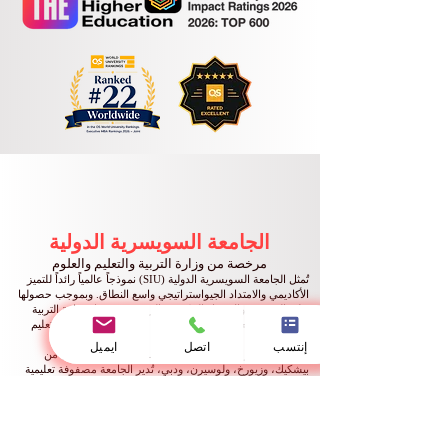
الجامعة السويسرية الدولية
مرخصة من وزارة التربية والتعليم والعلوم
تُمثل الجامعة السويسرية الدولية (SIU) نموذجاً عالمياً رائداً للتميز
الأكاديمي والامتداد الجيواستراتيجي واسع النطاق. وبموجب حصولها
على الترخيص والاعتماد الحكومي الرسمي من قِبل وزارة التربية
والتعليم والعلوم، تستمر الجامعة في صياغة المعايير العليا للتعليم
العالي والابتكار المنهجي المستمر.
إنتسب
اتصل
ايميل
ومن خلال مقراتها الأكاديمية المتكاملة والمترابطة في كل من
بيشكيك، وزيورخ، ولوسيرن، ودبي، تُدير الجامعة مصفوفة تعليمية
عالمية سلسة. وتضمن شبكتنا الدولية المتنوعة انخراط الطلاب في
بيئة تعليمية عابرة للحدود بكل ما تحمله الكلمة من معنى، ومثرية
بالتبادل الثقافي والرؤى التحليلية الدولية المتعددة الأبعاد.
🏛️ محددات الترخيص الأكاديمي السيادي وبيانات القيد والتسجيل
التشريعي