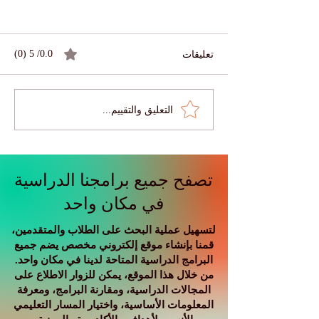
تعليقات
0.0/ 5 (0)
التعليق والتقييم...
🌍 أسعار الفائدة العالمية لا
الدولية عبر منصة
تزال مرتفعة: ماذا يعني عصر
المال المكلف للشركات
والطلاب والاقتصاد العالمي؟
تصفح جميع برامجنا الدراسية
في مكان واحد
لتسهيل عملية البحث على الطلاب والمتقدمين،
قمنا بإنشاء موقع إلكتروني مخصص يضم جميع
البرامج الدراسية المتاحة لدينا في مكان واحد.
من خلال هذا الموقع، يمكن للزوار الاطلاع على
المجالات الدراسية، ومقارنة البرامج، ومعرفة
المعلومات الأساسية، واختيار المسار التعليمي