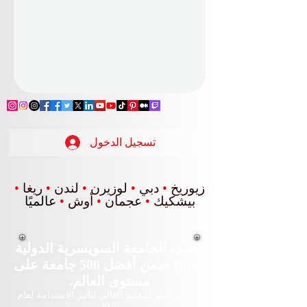
تسجيل الدخول
زيوريخ
•
دبي
•
لوزيرن
•
لندن
•
ريغا
•
بيشكيك
•
عجمان
•
أوش
•
عالميًا
تُصنف الجامعة السويسرية الدولية
(SIU) ضمن أفضل 500 جامعة على
مستوى العالم.
تصنيف تايمز للتعليم العالي لتأثير الاستدامة لعام
2026