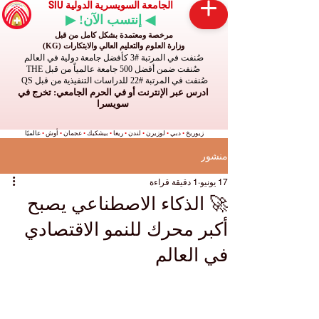
الجامعة السويسرية الدولية SIU
◀ إنتسب الآن! ▶
مرخصة ومعتمدة بشكل كامل من قبل
وزارة العلوم والتعليم العالي والابتكارات (KG)
صُنفت في المرتبة #3 كأفضل جامعة دولية في العالم
صُنفت ضمن أفضل 500 جامعة عالمياً من قبل THE
صُنفت في المرتبة #22 للدراسات التنفيذية من قبل QS
ادرس عبر الإنترنت أو في الحرم الجامعي: تخرج في
سويسرا
زيوريخ
•
دبي
•
لوزيرن
•
لندن
•
ريغا
•
بيشكيك
•
عجمان
•
أوش
•
عالميًا
منشور
17 يونيو
1 دقيقة قراءة
🚀 الذكاء الاصطناعي يصبح
أكبر محرك للنمو الاقتصادي
في العالم