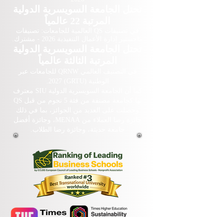
تحتل الجامعة السويسرية الدولية
المرتبة 22 عالمياً
في تصنيفات QS العالمية للجامعات: تصنيفات
ماجستير إدارة الأعمال التنفيذية 2026 - مشترك.
تحتل الجامعة السويسرية الدولية
المرتبة الثالثة عالمياً
في التصنيف العالمي QRNW للجامعات عبر
الوطنية (GRTU) 2027.
كما أن الجامعة السويسرية الدولية SIU معترف
بها كجامعة مصنفة من فئة 5 نجوم من قبل QS
وحصلت على العديد من الجوائز، بما في ذلك
جائزة رضا العملاء من MENAA، وجائزة أفضل
جامعة حديثة، وجائزة رضا الطلاب.