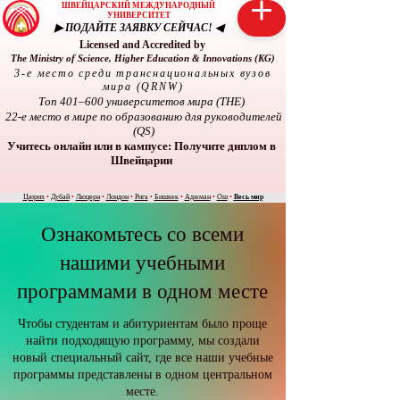
ШВЕЙЦАРСКИЙ МЕЖДУНАРОДНЫЙ
УНИВЕРСИТЕТ
▶ ПОДАЙТЕ ЗАЯВКУ СЕЙЧАС! ◀
Licensed and Accredited by
The Ministry of Science, Higher Education & Innovations (KG)
3-е место среди транснациональных вузов
мира (QRNW)
Топ 401–600 университетов мира (THE)
22-е место в мире по образованию для руководителей
(QS)
Учитесь онлайн или в кампусе: Получите диплом в
Швейцарии
Цюрих
•
Дубай
•
Люцерн
•
Лондон
•
Рига
•
Бишкек
•
Аджман
•
Ош
•
Весь мир
Ознакомьтесь со всеми
нашими учебными
программами в одном месте
Чтобы студентам и абитуриентам было проще
найти подходящую программу, мы создали
новый специальный сайт, где все наши учебные
программы представлены в одном центральном
месте.