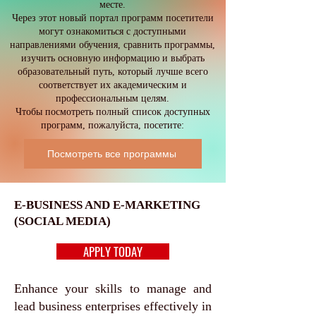
месте.
Через этот новый портал программ посетители
могут ознакомиться с доступными
направлениями обучения, сравнить программы,
изучить основную информацию и выбрать
образовательный путь, который лучше всего
соответствует их академическим и
профессиональным целям.
Чтобы посмотреть полный список доступных
программ, пожалуйста, посетите:
Посмотреть все программы
E-BUSINESS AND E-MARKETING
(SOCIAL MEDIA)
APPLY TODAY
Enhance your skills to manage and
lead business enterprises effectively in