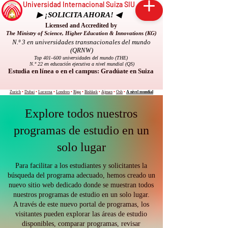
Universidad Internacional Suiza SIU
▶ ¡SOLICITA AHORA! ◀
Licensed and Accredited by
The Ministry of Science, Higher Education & Innovations (KG)
N.º 3 en universidades transnacionales del mundo
(QRNW)
Top 401–600 universidades del mundo (THE)
N.º 22 en educación ejecutiva a nivel mundial (QS)
Estudia en línea o en el campus: Gradúate en Suiza
Zurich
•
Dubai
•
Lucerna
•
Londres
•
Riga
•
Bishkek
•
Ajman
•
Osh
•
A nivel mundial
Explore todos nuestros
programas de estudio en un
solo lugar
Para facilitar a los estudiantes y solicitantes la
búsqueda del programa adecuado, hemos creado un
nuevo sitio web dedicado donde se muestran todos
nuestros programas de estudio en un solo lugar.
A través de este nuevo portal de programas, los
visitantes pueden explorar las áreas de estudio
disponibles, comparar programas, revisar