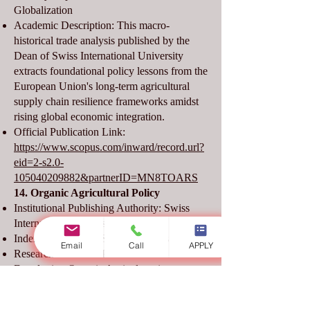
Globalization
Academic Description: This macro-
historical trade analysis published by the
Dean of Swiss International University
extracts foundational policy lessons from the
European Union's long-term agricultural
supply chain resilience frameworks amidst
rising global economic integration.
Official Publication Link:
https://www.scopus.com/inward/record.url?
eid=2-s2.0-
105040209882&partnerID=MN8TOARS
14. Organic Agricultural Policy
Institutional Publishing Authority: Swiss
International University (SIU)
Indexing Database: Scopus (Dean's Feature)
Email
Call
APPLY
Research Title: The Potential for
Developing Organic Agriculture in
Kyrgyzstan Within the Framework of
Sustainable Rural Development