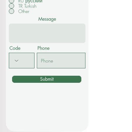
RU русский
TR Turkish
Other
Message
Code
Phone
Submit