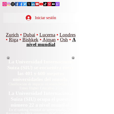
Iniciar sesión
Zurich
•
Dubai
•
Lucerna
•
Londres
•
Riga
•
Bishkek
•
Ajman
•
Osh
•
A
nivel mundial
La Universidad Internacional
Suiza (SIU) se encuentra entre
las 401 y 600 mejores
universidades del mundo.
Clasificación de impacto en sostenibilidad de
Times Higher Education 2026
La Universidad Internacional
Suiza (SIU) ocupa el puesto
número 22 a nivel mundial.
En el ranking mundial de universidades QS:
Rankings de MBA ejecutivos 2026 — Conjunto.