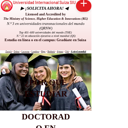
Universidad Internacional Suiza SIU
▶ ¡SOLICITA AHORA! ◀
Licensed and Accredited by
The Ministry of Science, Higher Education & Innovations (KG)
N.º 3 en universidades transnacionales del mundo
(QRNW)
Top 401–600 universidades del mundo (THE)
N.º 22 en educación ejecutiva a nivel mundial (QS)
Estudia en línea o en el campus: Gradúate en Suiza
Zurich
•
Dubai
•
Lucerna
•
Londres
•
Riga
•
Bishkek
•
Ajman
•
Osh
•
A nivel mundial
¿POR QUÉ
ESTUDIAR
UN
DOCTORAD