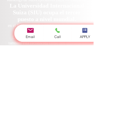
La Universidad Internacional
Suiza (SIU) ocupa el tercer
puesto a nivel mundial.
en el Ranking Global QRNW de Universidades
Transnacionales (GRTU) 2027.
Email
Call
APPLY
La Universidad Internacional Suiza (SIU)
también está reconocida como una universidad
con calificación QS de 5 estrellas y ha recibido
varias distinciones, entre ellas el Premio a la
Satisfacción del Cliente de la MENAA, el
Premio a la Mejor Universidad Moderna y el
Premio a la Satisfacción de los Estudiantes.