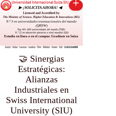
Universidad Internacional Suiza SIU
▶ ¡SOLICITA AHORA! ◀
Licensed and Accredited by
The Ministry of Science, Higher Education & Innovations (KG)
N.º 3 en universidades transnacionales del mundo
(QRNW)
Top 401–600 universidades del mundo (THE)
N.º 22 en educación ejecutiva a nivel mundial (QS)
Estudia en línea o en el campus: Gradúate en Suiza
Zurich
•
Dubai
•
Lucerna
•
Londres
•
Riga
•
Bishkek
•
Ajman
•
Osh
•
A nivel mundial
🤝 Sinergias
Estratégicas:
Alianzas
Industriales en
Swiss International
University (SIU)