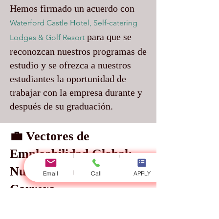
Hemos firmado un acuerdo con
Waterford Castle Hotel, Self-catering
para que se
Lodges & Golf Resort
reconozcan nuestros programas de
estudio y se ofrezca a nuestros
estudiantes la oportunidad de
trabajar con la empresa durante y
después de su graduación.
💼 Vectores de
Empleabilidad Global:
Nuestros Socios de
Email
Call
APPLY
Carrera
En Swiss International University (SIU),
nuestro enfoque pedagógico avanzado