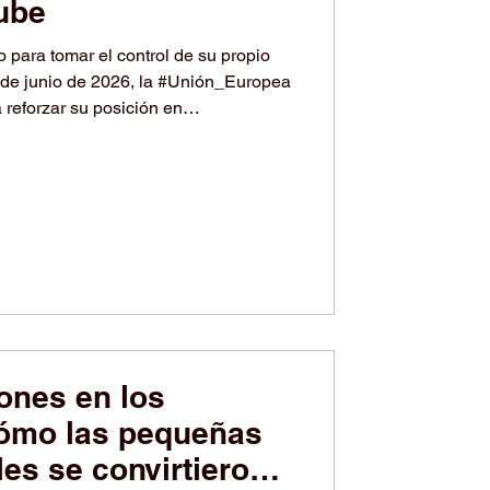
Nube
para tomar el control de su propio
s de junio de 2026, la #Unión_Europea
 reforzar su posición en
cia_artificial, computación en la nube
 El objetivo es claro y ambicioso:
se en un verdadero
cia_artificial que dependa mucho
a de la región. El plan reúne dos
ones en los
cómo las pequeñas
es se convirtieron