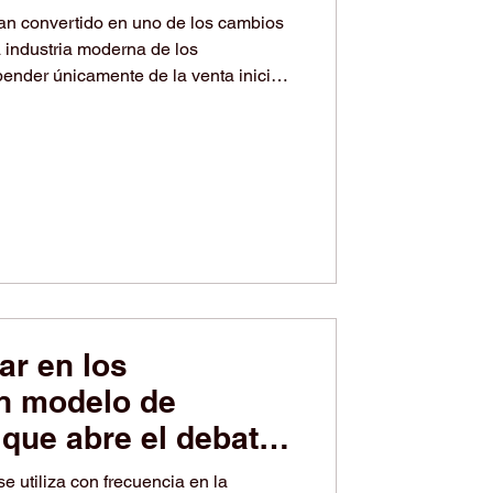
elo de negocio
an convertido en uno de los cambios
 industria moderna de los
ender únicamente de la venta inicial
s digitales han desarrollado modelos
ante pequeñas compras opcionales
l juego. Estas compras pueden incluir
najes, monedas digitales, niveles
rada, objetos especi
ar en los
n modelo de
 que abre el debate
tencia justa
e utiliza con frecuencia en la