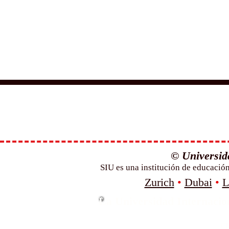
© Universida
SIU es una institución de educació
Zurich
•
Dubai
•
L
La Universidad Internacion
Cl