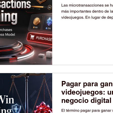
en un gran mod
Las microtransacciones se h
más importantes dentro de la
videojuegos. En lugar de dep
de un juego, muchas empresa
de ingresos continuos medi
dentro del propio entorno de
aspectos visuales para perso
adicionales, pases de tempo
Pagar para gan
videojuegos: u
negocio digital
sobre la compe
El término pagar para ganar s