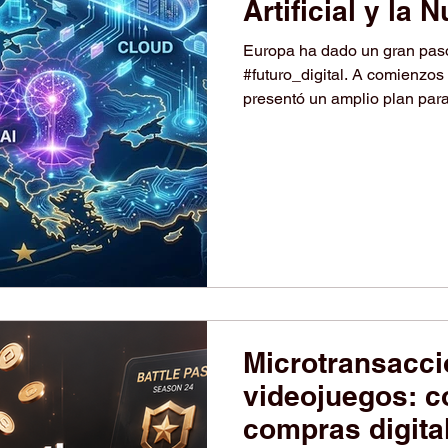
Artificial y la 
Europa ha dado un gran paso 
#futuro_digital. A comienzo
presentó un amplio plan para
#semiconductores, #inteligen
y software de código abierto.
ayudar a Europa a convertir
#continente_de_la_inteligen
menos de proveedores de fuer
Microtransacci
videojuegos: 
compras digital