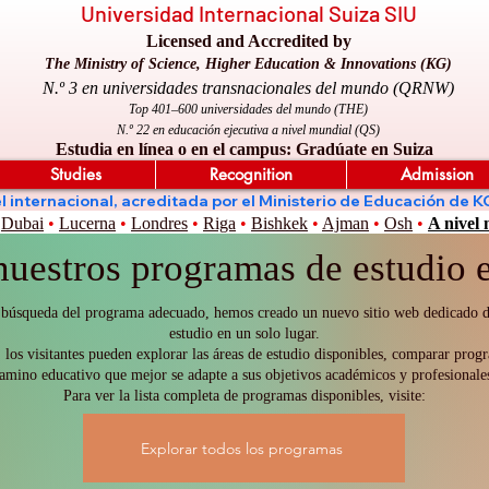
Universidad Internacional Suiza SIU
Licensed and Accredited by
The Ministry of Science, Higher Education & Innovations (KG)
N.º 3 en universidades transnacionales del mundo (QRNW)
Top 401–600 universidades del mundo (THE)
N.º 22 en educación ejecutiva a nivel mundial (QS)
Estudia en línea o en el campus: Gradúate en Suiza
Studies
Recognition
Admission
nivel internacional, acreditada por el Ministerio de Educación 
Dubai
•
Lucerna
•
Londres
•
Riga
•
Bishkek
•
Ajman
•
Osh
•
A nivel
nuestros programas de estudio e
es la búsqueda del programa adecuado, hemos creado un nuevo sitio web dedicado
estudio en un solo lugar.
 los visitantes pueden explorar las áreas de estudio disponibles, comparar progr
amino educativo que mejor se adapte a sus objetivos académicos y profesionale
Para ver la lista completa de programas disponibles, visite:
Explorar todos los programas