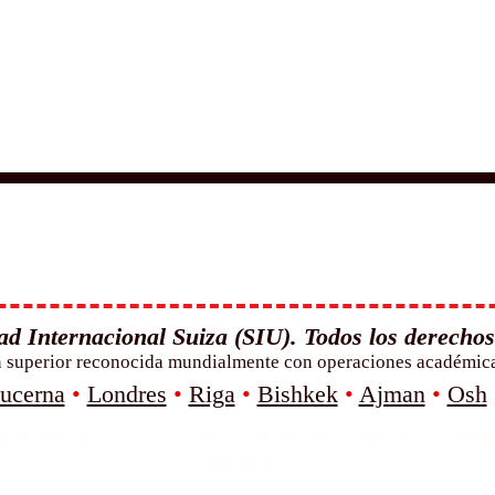
d Internacional Suiza (SIU). Todos los derechos
n superior reconocida mundialmente con operaciones académicas
ucerna
•
Londres
•
Riga
•
Bishkek
•
Ajman
•
Osh
al Suiza (SIU) se encuentra entre las 401 y 600
mundo.
asificación de impacto en sostenibilidad de Times Higher Education 20