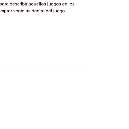
para describir aquellos juegos en los
mprar ventajas dentro del juego,
, progreso más rápido, mejores
s o habilidades exclusivas. Desde la
e modelo representa un ejemplo claro
les pueden transformar la
 ingresos continuos medi