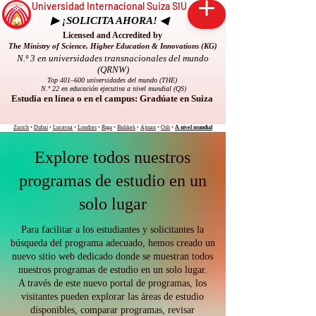
Universidad Internacional Suiza SIU
▶ ¡SOLICITA AHORA! ◀
Licensed and Accredited by
The Ministry of Science, Higher Education & Innovations (KG)
N.º 3 en universidades transnacionales del mundo
(QRNW)
Top 401–600 universidades del mundo (THE)
N.º 22 en educación ejecutiva a nivel mundial (QS)
Estudia en línea o en el campus: Gradúate en Suiza
Zurich
•
Dubai
•
Lucerna
•
Londres
•
Riga
•
Bishkek
•
Ajman
•
Osh
•
A nivel mundial
Explore todos nuestros
programas de estudio en un
solo lugar
Para facilitar a los estudiantes y solicitantes la
búsqueda del programa adecuado, hemos creado un
nuevo sitio web dedicado donde se muestran todos
nuestros programas de estudio en un solo lugar.
A través de este nuevo portal de programas, los
visitantes pueden explorar las áreas de estudio
disponibles, comparar programas, revisar