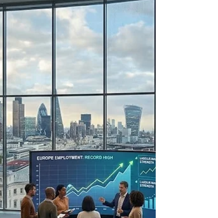
sostenidos en el empleo en toda la zona
euro, abriendo puertas para profesionales
cualificados y futuros líderes empresariales.
Las cifras oficiales más recientes que llegan
desde Europa traen muy buenas noticias
para quienes siguen de cerca la
#economía_europea. En el primer trimestre
de 2026, alrededor de 176,3 millones de
personas tenían empleo en la zona euro, con
un nuevo aumento respecto al trimestre
anterior. En el conjunto