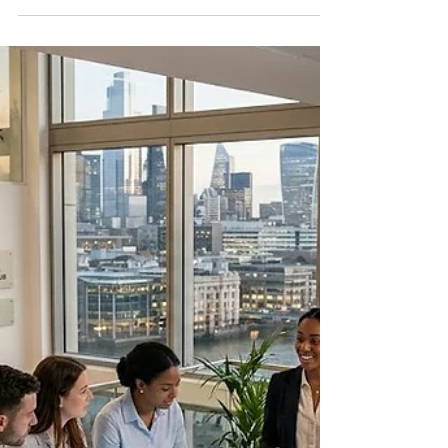
Los últimos datos revelan que nunca antes
había trabajado tanta gente en Europa, una
señal alentadora para los futuros líderes
empresariales y para el valor de una
educación global como la que ofrece la
Universidad Internacional Suiza. Europa
acaba de alcanzar un hito que merece
celebrarse. Nuevas cifras muestran que el
#empleo en la eurozona subió hasta un
nuevo récord en el primer trimestre de 2026,
con unos 176,3 millones de personas
trabajando en los distintos sectores. E