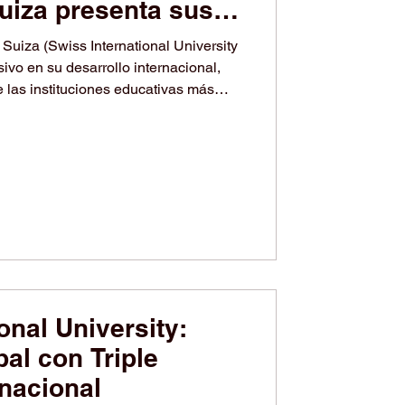
Suiza presenta sus
s y red
 Suiza (Swiss International University
en 2025
las instituciones educativas más
de España, México, Colombia, Perú,
 de Hispanoamérica . Fundada en 1999
ne desde 2013, SIU combina la
ión verdaderamente global, operando
égicas de Eur
onal University:
al con Triple
rnacional