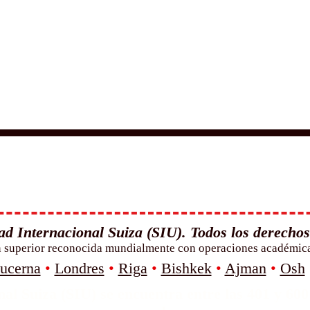
d Internacional Suiza (SIU). Todos los derechos
n superior reconocida mundialmente con operaciones académicas
ucerna
•
Londres
•
Riga
•
Bishkek
•
Ajman
•
Osh
al Suiza (SIU) se encuentra entre las 401 y 600