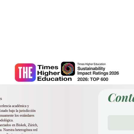
mundo.
asificación de impacto en sostenibilidad de Times Higher Education 20
ernacional Suiza (SIU) ocupa el puesto número 
ing mundial de universidades QS: Rankings de MBA ejecutivos 2026 —
nternacional Suiza (SIU) ocupa el tercer puesto
el Ranking Global QRNW de Universidades Transnacionales (GRTU) 20
(SIU) también está reconocida como una universidad con calificación QS 
 Satisfacción del Cliente de la MENAA, el Premio a la Mejor Universidad 
los Estudiantes.
Cont
s
xcelencia académica y
stado bajo la jurisdicción
tinuamente los estándares
odológica.
nectados en Biskek, Zúrich,
a. Nuestra heterogénea red