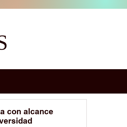
S
a con alcance
iversidad