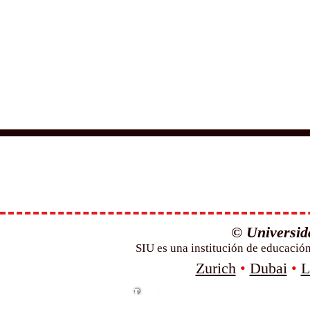
© Universida
SIU es una institución de educació
Zurich
•
Dubai
•
L
La Universidad Internacion