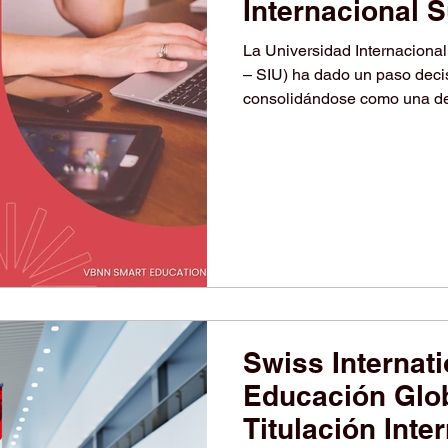
Internacional 
nuevos avance
La Universidad Internacional
internacional 
– SIU) ha dado un paso decisivo en su desarrollo internacional,
consolidándose como una de 
atractivas para estudiantes 
Argentina, Chile y el resto
y pionera en educación onli
precisión suiza con una vis
hoy en siete ciudades estrat
Swiss Internati
Educación Glob
Titulación Inte