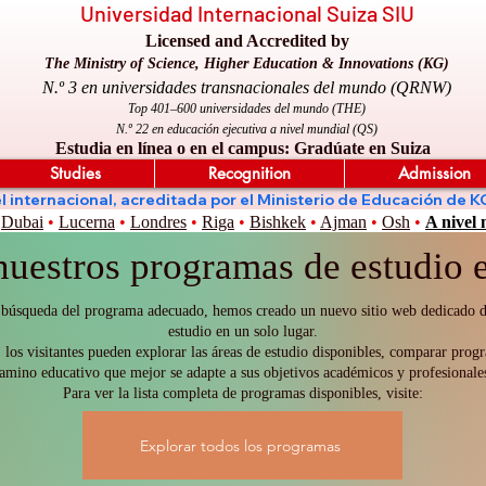
Universidad Internacional Suiza SIU
Licensed and Accredited by
The Ministry of Science, Higher Education & Innovations (KG)
N.º 3 en universidades transnacionales del mundo (QRNW)
Top 401–600 universidades del mundo (THE)
N.º 22 en educación ejecutiva a nivel mundial (QS)
Estudia en línea o en el campus: Gradúate en Suiza
Studies
Recognition
Admission
nivel internacional, acreditada por el Ministerio de Educación 
Dubai
•
Lucerna
•
Londres
•
Riga
•
Bishkek
•
Ajman
•
Osh
•
A nivel
nuestros programas de estudio e
es la búsqueda del programa adecuado, hemos creado un nuevo sitio web dedicado
estudio en un solo lugar.
 los visitantes pueden explorar las áreas de estudio disponibles, comparar progr
amino educativo que mejor se adapte a sus objetivos académicos y profesionale
Para ver la lista completa de programas disponibles, visite:
Explorar todos los programas