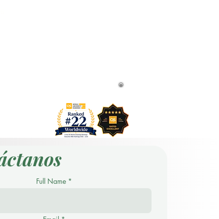
26
22 a nivel mundial.
 Conjunto.
 a nivel mundial.
27.
de 5 estrellas y ha recibido varias
Moderna y el Premio a la Satisfacción de
áctanos
Full Name