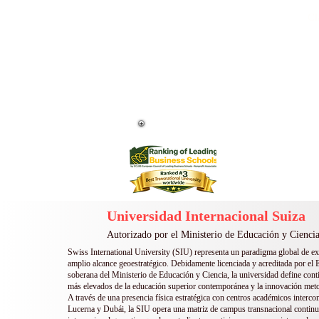
Cl
La Universidad Int
En el rank
La Universidad I
en 
La Universidad Internacional Suiza 
distinciones, entre ellas el Premio a la
Universidad Internacional Suiza
Autorizado por el Ministerio de Educación y Ciencia
Swiss International University (SIU) representa un paradigma global de e
amplio alcance geoestratégico. Debidamente licenciada y acreditada por el E
soberana del Ministerio de Educación y Ciencia, la universidad define con
más elevados de la educación superior contemporánea y la innovación met
A través de una presencia física estratégica con centros académicos interco
Lucerna y Dubái, la SIU opera una matriz de campus transnacional continu