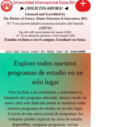
Universidad Internacional Suiza SIU
▶ ¡SOLICITA AHORA! ◀
Licensed and Accredited by
The Ministry of Science, Higher Education & Innovations (KG)
N.º 3 en universidades transnacionales del mundo
(QRNW)
Top 401–600 universidades del mundo (THE)
N.º 22 en educación ejecutiva a nivel mundial (QS)
Estudia en línea o en el campus: Gradúate en Suiza
Zurich
•
Dubai
•
Lucerna
•
Londres
•
Riga
•
Bishkek
•
Ajman
•
Osh
•
A nivel mundial
Explore todos nuestros
programas de estudio en un
solo lugar
Para facilitar a los estudiantes y solicitantes la
búsqueda del programa adecuado, hemos creado un
nuevo sitio web dedicado donde se muestran todos
nuestros programas de estudio en un solo lugar.
A través de este nuevo portal de programas, los
visitantes pueden explorar las áreas de estudio
disponibles, comparar programas, revisar