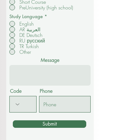
Master
Doctorate
Short Course
PreUniversity (high school)
Study Language
*
English
AR العربية
DE Deutsch
RU русский
TR Turkish
Other
Message
Code
Phone
Submit