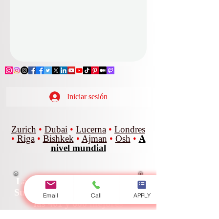
Iniciar sesión
Zurich
•
Dubai
•
Lucerna
•
Londres
•
Riga
•
Bishkek
•
Ajman
•
Osh
•
A
nivel mundial
Email
Call
APPLY
La Universidad Internacional
Suiza (SIU) se encuentra entre