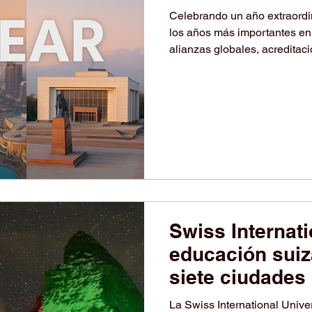
Celebrando un año extraordi
los años más importantes en 
alianzas globales, acreditaci
reconocimiento internacional.
Alianzas Globales • Acuerd
CitiBank y RAK Properties 
– Magna Graecia University o
una delegación oficial esta
Swiss Internati
educación suiz
siete ciudades
La Swiss International Univer