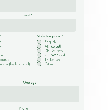
Email
*
Study Language
*
a
English
or
AR العربية
DE Deutsch
te
RU русский
ourse
TR Turkish
ersity (high school)
Other
Message
Phone