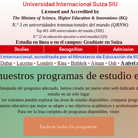
Universidad Internacional Suiza SIU
Licensed and Accredited by
The Ministry of Science, Higher Education & Innovations (KG)
N.º 3 en universidades transnacionales del mundo (QRNW)
Top 401–600 universidades del mundo (THE)
N.º 22 en educación ejecutiva a nivel mundial (QS)
Estudia en línea o en el campus: Gradúate en Suiza
Studies
Recognition
Admission
nivel internacional, acreditada por el Ministerio de Educación 
Dubai
•
Lucerna
•
Londres
•
Riga
•
Bishkek
•
Ajman
•
Osh
•
A nivel
nuestros programas de estudio e
es la búsqueda del programa adecuado, hemos creado un nuevo sitio web dedicado
estudio en un solo lugar.
 los visitantes pueden explorar las áreas de estudio disponibles, comparar progr
amino educativo que mejor se adapte a sus objetivos académicos y profesionale
Para ver la lista completa de programas disponibles, visite:
Explorar todos los programas