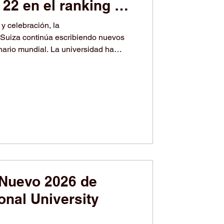
22 en el ranking de
y celebración, la
Suiza continúa escribiendo nuevos
enario mundial. La universidad ha
ndial dentro del
rsidades_QS: MBA Ejecutivo 2026
ogro extraordinario que refleja la
nal de la institución y su sólida
#Educación_Ejecutiva. Este
ul
 Nuevo 2026 de
onal University