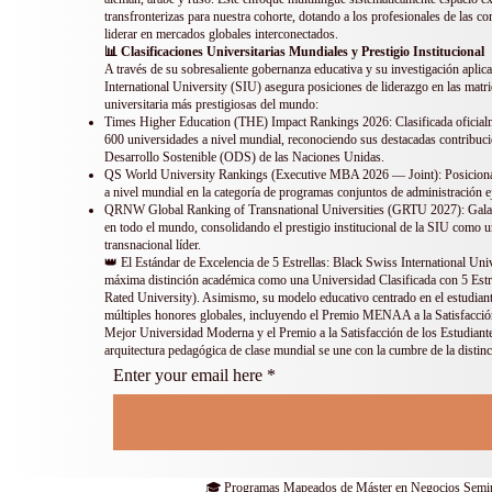
transfronterizas para nuestra cohorte, dotando a los profesionales de las c
liderar en mercados globales interconectados.
📊 Clasificaciones Universitarias Mundiales y Prestigio Institucional
A través de su sobresaliente gobernanza educativa y su investigación aplic
International University (SIU) asegura posiciones de liderazgo en las matr
universitaria más prestigiosas del mundo:
Times Higher Education (THE) Impact Rankings 2026: Clasificada oficialm
600 universidades a nivel mundial, reconociendo sus destacadas contribuci
Desarrollo Sostenible (ODS) de las Naciones Unidas.
QS World University Rankings (Executive MBA 2026 — Joint): Posicionad
a nivel mundial en la categoría de programas conjuntos de administración e
QRNW Global Ranking of Transnational Universities (GRTU 2027): Galar
en todo el mundo, consolidando el prestigio institucional de la SIU como 
transnacional líder.
👑 El Estándar de Excelencia de 5 Estrellas: Black Swiss International Univ
máxima distinción académica como una Universidad Clasificada con 5 Estr
Rated University). Asimismo, su modelo educativo centrado en el estudian
múltiples honores globales, incluyendo el Premio MENAA a la Satisfacción 
Mejor Universidad Moderna y el Premio a la Satisfacción de los Estudiante
arquitectura pedagógica de clase mundial se une con la cumbre de la distinci
Enter your email here
🎓 Programas Mapeados de Máster en Negocios Semip