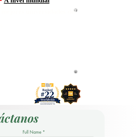
•
A nivel mundial
 mejores universidades del
26
22 a nivel mundial.
 Conjunto.
 a nivel mundial.
27.
de 5 estrellas y ha recibido varias
Moderna y el Premio a la Satisfacción de
áctanos
Full Name