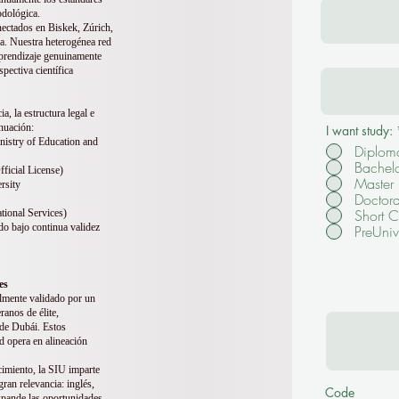
odológica.
nectados en Biskek, Zúrich,
a. Nuestra heterogénea red
 aprendizaje genuinamente
pectiva científica
, la estructura legal e
inuación:
I want study:
nistry of Education and
Diplom
Bachel
ficial License)
Master
rsity
Doctora
Short C
tional Services)
do bajo continua validez
PreUniv
es
lmente validado por un
ranos de élite,
e Dubái. Estos
ad opera en alineación
cimiento, la SIU imparte
ran relevancia: inglés,
Code
xpande las oportunidades