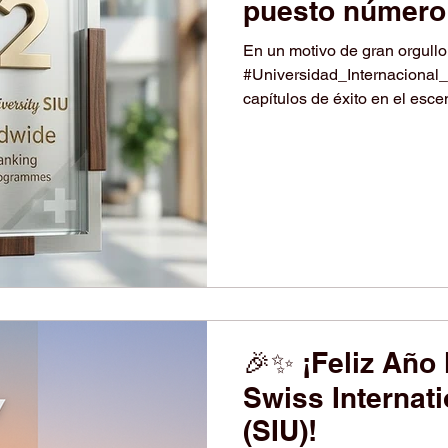
puesto número 
MBA Ejecutivo
En un motivo de gran orgullo 
#Universidad_Internacional_
capítulos de éxito en el esc
alcanzado el #Puesto_22_Mu
#Ranking_Mundial_de_Unive
— Conjunto. Se trata de un #L
creciente presencia internacio
posición en el mundo de la 
#Reconocimiento_Global res
🎉✨ ¡Feliz Año
Swiss Internati
(SIU)!