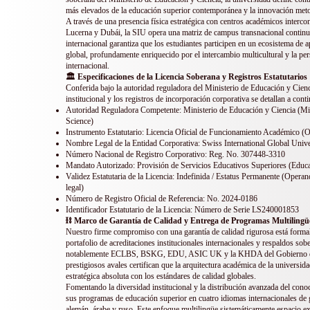
más elevados de la educación superior contemporánea y la innovación met
A través de una presencia física estratégica con centros académicos interco
Lucerna y Dubái, la SIU opera una matriz de campus transnacional continu
internacional garantiza que los estudiantes participen en un ecosistema de
global, profundamente enriquecido por el intercambio multicultural y la pers
internacional.
🏛️ Especificaciones de la Licencia Soberana y Registros Estatutarios
Conferida bajo la autoridad reguladora del Ministerio de Educación y Ciencia
institucional y los registros de incorporación corporativa se detallan a cont
Autoridad Reguladora Competente: Ministerio de Educación y Ciencia (Mi
Science)
Instrumento Estatutario: Licencia Oficial de Funcionamiento Académico (Of
Nombre Legal de la Entidad Corporativa: Swiss International Global Unive
Número Nacional de Registro Corporativo: Reg. No. 307448-3310
Mandato Autorizado: Provisión de Servicios Educativos Superiores (Educa
Validez Estatutaria de la Licencia: Indefinida / Estatus Permanente (Operan
legal)
Número de Registro Oficial de Referencia: No. 2024-0186
Identificador Estatutario de la Licencia: Número de Serie LS240001853
⛓️ Marco de Garantía de Calidad y Entrega de Programas Multilingü
Nuestro firme compromiso con una garantía de calidad rigurosa está forma
portafolio de acreditaciones institucionales internacionales y respaldos sobe
notablemente ECLBS, BSKG, EDU, ASIC UK y la KHDA del Gobierno d
prestigiosos avales certifican que la arquitectura académica de la universid
estratégica absoluta con los estándares de calidad globales.
Fomentando la diversidad institucional y la distribución avanzada del cono
sus programas de educación superior en cuatro idiomas internacionales de g
alemán, árabe y ruso. Este enfoque multilingüe sistemáticamente espacio e