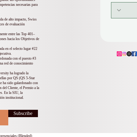
ompetencias necesarias para
ada de alto impacto, Swiss
ices de evaluación
ente entre las Top 401–
ones hacia los Objetivos de
a en el selecto lugar #22
jecutiva.
donada con el puesto #3
una red de conocimiento
ersity ha logrado la
ellas por QS (QS 5-Star
te ha sido galardonado con
del Cliente, el Premio a la
s. En la SIU, la
ón institucional.
Subscribe
resenciales (Blended)