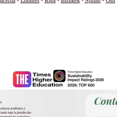
ucerna
•
Londres
•
Riga
•
Bishkek
•
Ajman
•
Osh
al Suiza (SIU) se encuentra entre las 401 y 600
mundo.
asificación de impacto en sostenibilidad de Times Higher Education 20
ernacional Suiza (SIU) ocupa el puesto número 
ing mundial de universidades QS: Rankings de MBA ejecutivos 2026 —
nternacional Suiza (SIU) ocupa el tercer puesto
el Ranking Global QRNW de Universidades Transnacionales (GRTU) 20
(SIU) también está reconocida como una universidad con calificación QS 
 Satisfacción del Cliente de la MENAA, el Premio a la Mejor Universidad 
los Estudiantes.
Cont
s
xcelencia académica y
stado bajo la jurisdicción
tinuamente los estándares