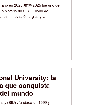
nario en 2025 🎓🌍 2025 fue uno de
la historia de SIU — lleno de
ones, innovación digital y
 Principales logros de 2025: 🌐
os con empresas líderes como
• Colaboración académica con UNICZ
f Catanzaro (Italia) • Recepción de
dounidense liderada por el Gobernado
onal University: la
a que conquista
 del mundo
sity (SIU) , fundada en 1999 y