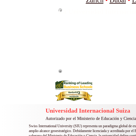
Zurich
•
Dubai
•
L
La Universidad Internacion
Cl
La Universidad Int
En el rank
La Universidad I
en 
La Universidad Internacional Suiza 
distinciones, entre ellas el Premio a la
Universidad Internacional Suiza
Autorizado por el Ministerio de Educación y Ciencia
Swiss International University (SIU) representa un paradigma global de e
amplio alcance geoestratégico. Debidamente licenciada y acreditada por el E
soberana del Ministerio de Educación y Ciencia, la universidad define con