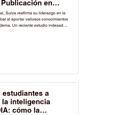
Publicación en
l_Suiza reafirma su liderazgo en la
obal al aportar valiosos conocimientos
derna. Un reciente estudio indexado
#ScienceDirect de la editorial
so continuo de la institución con el
nológicas aplicadas a los desafíos
lica actual. El artículo, publicado en
 estudiantes a
 la inteligencia
IDIA: cómo la