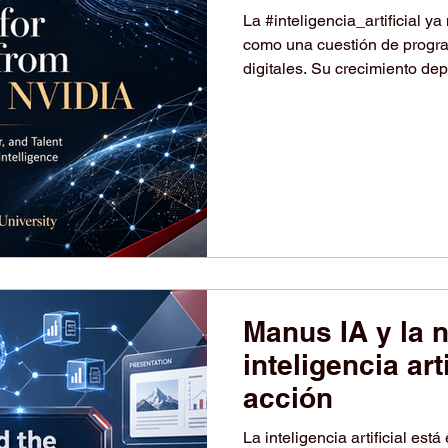
inversión, la p
La #inteligencia_artificial 
el talento está
como una cuestión de progra
digitales. Su crecimiento d
futuro
#investigación, #inversión, #
#potencia_de_cálculo, #soft
artículo analiza cómo Accel
ejemplos educativos para c
la inteligencia artificial. Acc
Manus IA y la 
inteligencia art
acción
La inteligencia artificial es