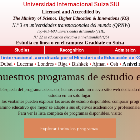
Universidad Internacional Suiza SIU
Licensed and Accredited by
The Ministry of Science, Higher Education & Innovations (KG)
N.º 3 en universidades transnacionales del mundo (QRNW)
Top 401–600 universidades del mundo (THE)
N.º 22 en educación ejecutiva a nivel mundial (QS)
Estudia en línea o en el campus: Gradúate en Suiza
Studies
Recognition
Admission
nivel internacional, acreditada por el Ministerio de Educación 
Dubai
•
Lucerna
•
Londres
•
Riga
•
Bishkek
•
Ajman
•
Osh
•
A nivel
nuestros programas de estudio e
es la búsqueda del programa adecuado, hemos creado un nuevo sitio web dedicado
estudio en un solo lugar.
 los visitantes pueden explorar las áreas de estudio disponibles, comparar progr
amino educativo que mejor se adapte a sus objetivos académicos y profesionale
Para ver la lista completa de programas disponibles, visite:
Explorar todos los programas