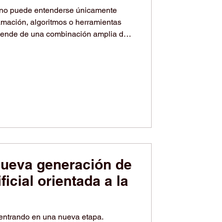
otencia de cálculo y
ya no puede entenderse únicamente
n construyendo el
mación, algoritmos o herramientas
epende de una combinación amplia de
infraestructura_tecnológica,
ware, #datos y #talento_humano. Este
 y NVIDIA pueden servir como
omprender el ecosistema moderno de
el representa el papel d
nueva generación de
ificial orientada a la
tá entrando en una nueva etapa.