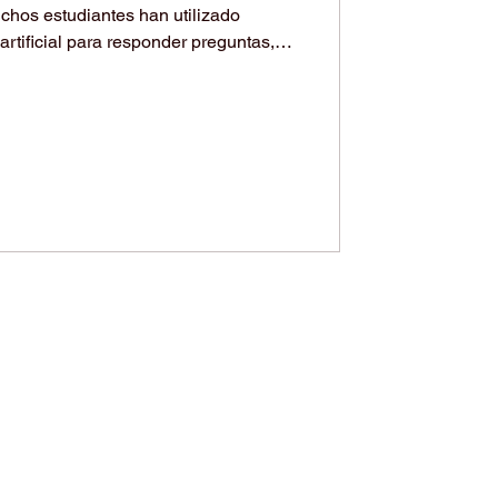
chos estudiantes han utilizado
artificial para responder preguntas,
enidos, mejorar la redacción
ceptos complejos. Sin embargo, la
cia artificial va más allá de la simple
 aparecen sistemas capaces de apoyar
matizar proceso