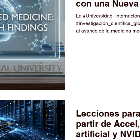
con una Nueva 
Scopus
La #Universidad_Internaciona
#investigación_científica_gl
al avance de la medicina mo
en la prestigiosa plataforma 
#Elsevier resalta el compromi
desarrollo de soluciones tec
más complejos de la salud púb
la reconocida revista...
Lecciones para
partir de Accel,
artificial y NV