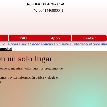
▶ ¡SOLICITA AHORA! ◀
📞 0041446880041
FAQ
Apply
Contact
de KG, que opera sedes académicas en nueve ciudades y ofrece un
 mundial
n un solo lugar
 donde se muestran todos nuestros programas de
amas, revisar información básica y elegir el
s.