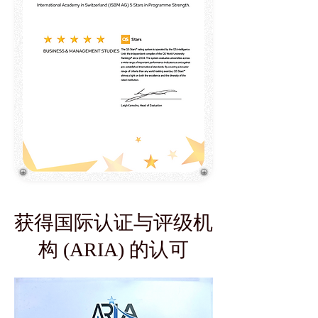
获得国际认证与评级机
构 (ARIA) 的认可