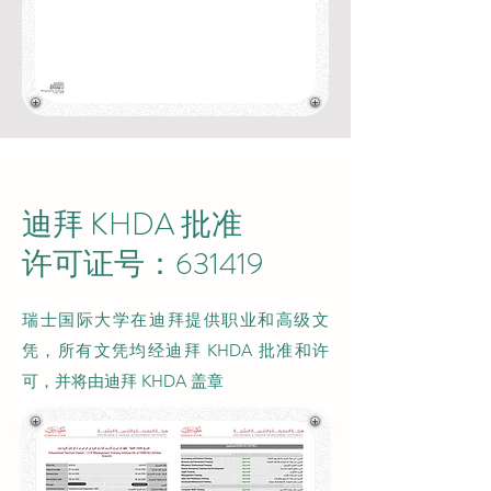
迪拜 KHDA 批准
许可证号：631419
瑞士国际大学在迪拜提供职业和高级文
凭，所有文凭均经迪拜 KHDA 批准和许
可，并将由迪拜 KHDA 盖章