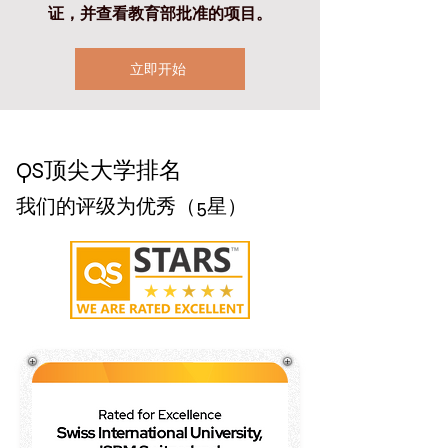
证，并查看教育部批准的项目。
立即开始
QS顶尖大学排名
我们的评级为优秀（5星）