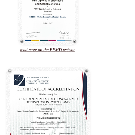
read more on the EFMD website