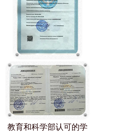
教育和科学部认可的学