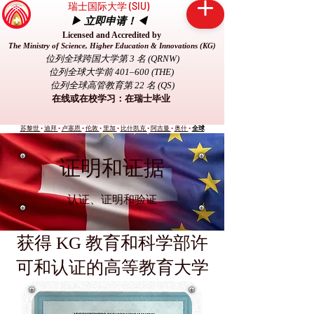
瑞士国际大学 (SIU)
▶ 立即申请！◀
Licensed and Accredited by
The Ministry of Science, Higher Education & Innovations (KG)
位列全球跨国大学第 3 名 (QRNW)
位列全球大学前 401–600 (THE)
位列全球高管教育第 22 名 (QS)
在线或在校学习：在瑞士毕业
苏黎世
•
迪拜
•
卢塞恩
•
伦敦
•
里加
•
比什凯克
•
阿吉曼
•
奥什
•
全球
证明和证据
认证、证明和验证
获得 KG 教育和科学部许
可和认证的高等教育大学