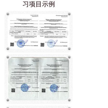
习项目示例