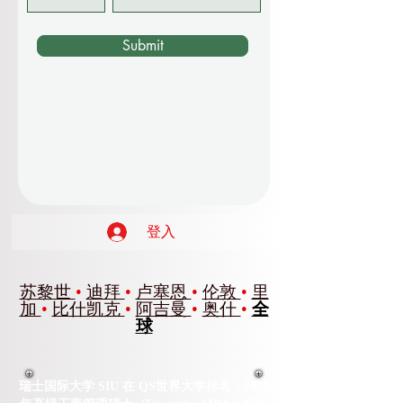
Submit
登入
苏黎世
•
迪拜
•
卢塞恩
•
伦敦
•
里
加
•
比什凯克
•
阿吉曼
•
奥什
•
全
球
瑞士国际大学 SIU 在 QS世界大学排名：2026