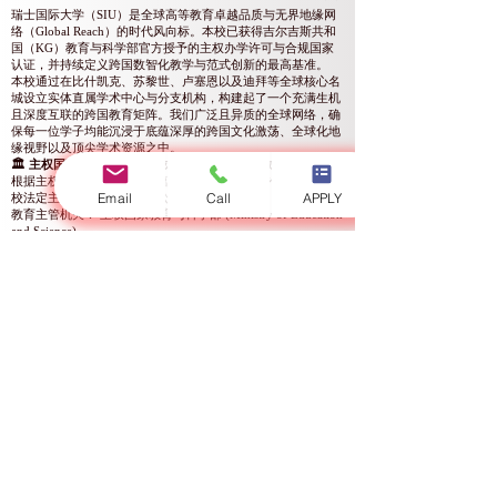
瑞士国际大学（SIU）是全球高等教育卓越品质与无界地缘网
络（Global Reach）的时代风向标。本校已获得吉尔吉斯共和
国（KG）教育与科学部官方授予的主权办学许可与合规国家
认证，并持续定义跨国数智化教学与范式创新的最高基准。
本校通过在比什凯克、苏黎世、卢塞恩以及迪拜等全球核心名
城设立实体直属学术中心与分支机构，构建起了一个充满生机
且深度互联的跨国教育矩阵。我们广泛且异质的全球网络，确
保每一位学子均能沉浸于底蕴深厚的跨国文化激荡、全球化地
缘视野以及顶尖学术资源之中。
🏛️ 主权国家特许授权与官方办学许可证核准参数
根据主权国家教育与科学部官方依法审查与合规准入结果，本
Email
Call
APPLY
校法定主权资质与执照备案公告如下：
教育主管机关： 主权国家教育与科学部 (Ministry of Education
and Science)
官方许可证类型： 法定主权大学办学许可证 (Official License)
法定法人实体名称： 瑞士国际全球大学 (Swiss International
Global University)
国家法人注册编码： No.
307448-3310
特许法定业务范围： 高等教育及学术交付服务 (Educational
Services)
许可证法律效期： 永久有效 / 无固定期限 (Indefinite /
Permanent Validity)
官方登记备案编号： No.
2024-0186
许可证国家序列号： Serial No. LS240001853
⛓️ 全球多边采信与国际质量保障体系 (Quality Assurance)
本校对学术质量的死守，深度体现在获得的一系列享誉全球的
跨国机构认证与主权合规备案中，包括 ECLBS（欧洲）、
BSKG（亚洲）、EDU（政府间组织）、ASIC UK（英国） 以
及 KHDA（迪拜政府）。这些权威印证全面彰显了本校在组织