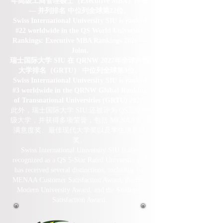
年高级工商管理硕士（Executive MBA）排名
— 并列排名 中位列全球第22位。
Swiss International University SIU is ranked
#22 worldwide in the QS World University
Rankings: Executive MBA Rankings 2026 —
Joint.
瑞士国际大学 SIU 在 QRNW 2027年全球跨国
大学排名（GRTU） 中位列全球第3位。
Swiss International University SIU is ranked
#3 worldwide in the QRNW Global Ranking
of Transnational Universities (GRTU) 2027.
此外，瑞士国际大学 SIU 还被评为 QS五星评
级大学，并获得多项荣誉，包括 MENAA客户
满意度奖、最佳现代大学奖以及学生满意度
奖。
Swiss International University SIU is also
recognized as a QS 5-Star Rated University and
has received several distinctions, including the
MENAA Customer Satisfaction Award, the Best
Modern University Award, and the Students’
Satisfaction Award.