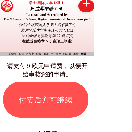
瑞士国际大学 (SIU)
▶ 立即申请！◀
Licensed and Accredited by
The Ministry of Science, Higher Education & Innovations (KG)
位列全球跨国大学第 3 名 (QRNW)
位列全球大学前 401–600 (THE)
位列全球高管教育第 22 名 (QS)
在线或在校学习：在瑞士毕业
苏黎世
•
迪拜
•
卢塞恩
•
伦敦
•
里加
•
比什凯克
•
阿吉曼
•
奥什
•
全球
请支付 9 欧元申请费，以便开
始审核您的申请。
付费后方可继续