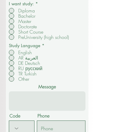
I want study:
*
Diploma
Bachelor
Master
Doctorate
Short Course
PreUniversity (high school)
Study Language
*
English
AR العربية
DE Deutsch
RU русский
TR Turkish
Other
Message
Code
Phone