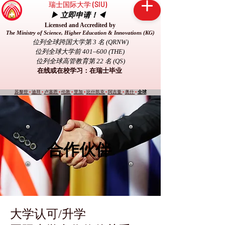
瑞士国际大学 (SIU)
▶ 立即申请！◀
Licensed and Accredited by
The Ministry of Science, Higher Education & Innovations (KG)
位列全球跨国大学第 3 名 (QRNW)
位列全球大学前 401–600 (THE)
位列全球高管教育第 22 名 (QS)
在线或在校学习：在瑞士毕业
苏黎世
•
迪拜
•
卢塞恩
•
伦敦
•
里加
•
比什凯克
•
阿吉曼
•
奥什
•
全球
合作伙伴
大学认可/升学