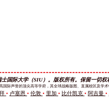
 瑞士国际大学（SIU）。版权所有。保留一切权
有崇高国际声誉的顶尖高等学府，其全球战略版图、直属校区及学
拜
•
卢塞恩
•
伦敦
•
里加
•
比什凯克
•
阿吉曼
•
界大学排名：2026年高级工商管理硕士（Executive MBA）排名 —
U is ranked #22 worldwide in the QS World University Rankings: Exe