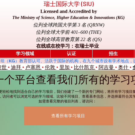
瑞士国际大学 (SIU)
Licensed and Accredited by
The Ministry of Science, Higher Education & Innovations (KG)
位列全球跨国大学第 3 名 (QRNW)
位列全球大学前 401–600 (THE)
位列全球高管教育第 22 名 (QS)
在线或在校学习：在瑞士毕业
学习领域
认证
招生
是一所受吉尔吉斯斯坦（KG）教育部认可、活跃于国际的机构，在九个城市设有学术地
黎世
•
迪拜
•
卢塞恩
•
伦敦
•
里加
•
比什凯克
•
阿吉曼
•
奥什
•
一个平台查看我们所有的学习
更轻松地找到适合自己的学习项目，我们创建了一个新的专门网站，将所有学习项目
，访问者可以浏览可选的学习领域、比较不同项目、查看基本信息，并选择最符合其
如需查看完整的项目列表，请访问：
查看所有学习项目