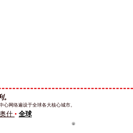
利。
术中心网络遍设于全球各大核心城市。
奥什
•
全球
 并列排名 中位列全球第22位。
cutive MBA Rankings 2026 — Joint.