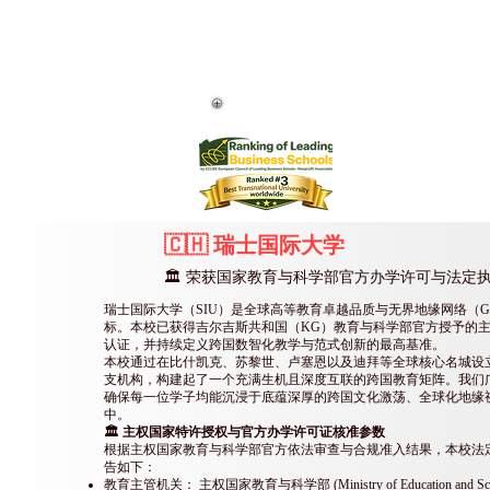
瑞士国际大
Swiss International University 
此外，瑞士国际大学 SIU 还被评
Swiss International University SIU is
Customer Satisf
🇨🇭 瑞士国际大学
🏛️ 荣获国家教育与科学部官方办学许可与法定
瑞士国际大学（SIU）是全球高等教育卓越品质与无界地缘网络（Globa
标。本校已获得吉尔吉斯共和国（KG）教育与科学部官方授予的
认证，并持续定义跨国数智化教学与范式创新的最高基准。
本校通过在比什凯克、苏黎世、卢塞恩以及迪拜等全球核心名城设
支机构，构建起了一个充满生机且深度互联的跨国教育矩阵。我们
确保每一位学子均能沉浸于底蕴深厚的跨国文化激荡、全球化地缘
中。
🏛️ 主权国家特许授权与官方办学许可证核准参数
根据主权国家教育与科学部官方依法审查与合规准入结果，本校法
告如下：
教育主管机关： 主权国家教育与科学部 (Ministry of Education and Scie