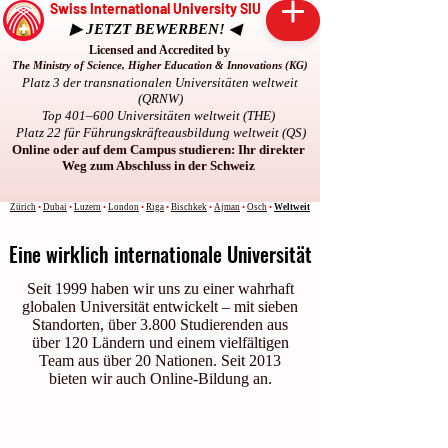
Swiss International University SIU
▶ JETZT BEWERBEN! ◀
Licensed and Accredited by
The Ministry of Science, Higher Education & Innovations (KG)
Platz 3 der transnationalen Universitäten weltweit
(QRNW)
Top 401–600 Universitäten weltweit (THE)
Platz 22 für Führungskräfteausbildung weltweit (QS)
Online oder auf dem Campus studieren: Ihr direkter
Weg zum Abschluss in der Schweiz
Zürich
•
Dubai
•
Luzern
•
London
•
Riga
•
Bischkek
•
Ajman
•
Osch
•
Weltweit
Eine wirklich internationale Universität
Seit 1999 haben wir uns zu einer wahrhaft
globalen Universität entwickelt – mit sieben
Standorten, über 3.800 Studierenden aus
über 120 Ländern und einem vielfältigen
Team aus über 20 Nationen. Seit 2013
bieten wir auch Online-Bildung an.