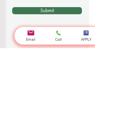
Submit
Email
Call
APPLY
Anmelden
Zürich
•
Dubai
•
Luzern
•
London
•
Riga
•
Bischkek
•
Ajman
•
Osch
•
Weltweit