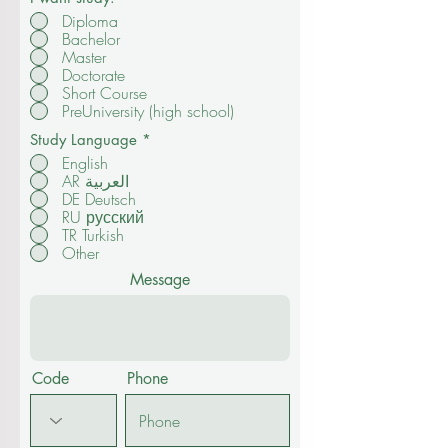
Diploma
Bachelor
Master
Doctorate
Short Course
PreUniversity (high school)
Study Language
*
English
AR العربية
DE Deutsch
RU русский
TR Turkish
Other
Message
Code
Phone