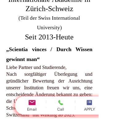
Zürich-Schweiz
(Teil der Swiss International
University)
Seit 2013-Heute
„Scientia vinces / Durch Wissen
gewinnt man“
Liebe Partner und Studierende,
Nach sorgfältiger Überlegung und
gründlicher Bewertung der Ausrichtung
unserer Institution freuen wir uns, eine
entscheidende Änderung bekannt zu geben:
die Umbenennung unserer Institution in der
Schweiz in „International Academy in
Email
Call
APPLY
Switzerland“ mit Wirkung ab 2025.
Diese Entscheidung ist das Ergebnis
mehrerer wichtiger Entwicklungen, die die
Identität und die Ziele unserer Institution