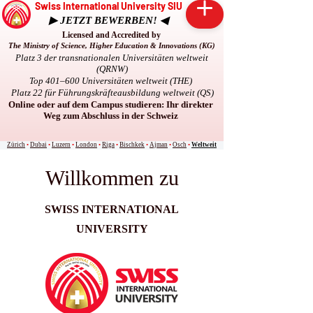
Swiss International University SIU
▶ JETZT BEWERBEN! ◀
Licensed and Accredited by
The Ministry of Science, Higher Education & Innovations (KG)
Platz 3 der transnationalen Universitäten weltweit
(QRNW)
Top 401–600 Universitäten weltweit (THE)
Platz 22 für Führungskräfteausbildung weltweit (QS)
Online oder auf dem Campus studieren: Ihr direkter
Weg zum Abschluss in der Schweiz
Zürich
•
Dubai
•
Luzern
•
London
•
Riga
•
Bischkek
•
Ajman
•
Osch
•
Weltweit
Willkommen zu
SWISS INTERNATIONAL
UNIVERSITY