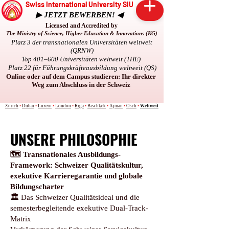
Swiss International University SIU
▶ JETZT BEWERBEN! ◀
Licensed and Accredited by
The Ministry of Science, Higher Education & Innovations (KG)
Platz 3 der transnationalen Universitäten weltweit
(QRNW)
Top 401–600 Universitäten weltweit (THE)
Platz 22 für Führungskräfteausbildung weltweit (QS)
Online oder auf dem Campus studieren: Ihr direkter
Weg zum Abschluss in der Schweiz
Zürich
•
Dubai
•
Luzern
•
London
•
Riga
•
Bischkek
•
Ajman
•
Osch
•
Weltweit
UNSERE PHILOSOPHIE
🗺️ Transnationales Ausbildungs-
Framework: Schweizer Qualitätskultur,
exekutive Karrieregarantie und globale
Bildungscharter
🏛️ Das Schweizer Qualitätsideal und die
semesterbegleitende exekutive Dual-Track-
Matrix