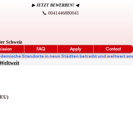
▶ JETZT BEWERBEN! ◀
📞 0041446880041
der Schweiz
ission
FAQ
Apply
Contact
t, akademische Standorte in neun Städten betreibt und weltweit
Weltweit
EU)