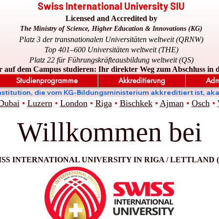
Swiss International University SIU
Licensed and Accredited by
The Ministry of Science, Higher Education & Innovations (KG)
Platz 3 der transnationalen Universitäten weltweit (QRNW)
Top 401–600 Universitäten weltweit (THE)
Platz 22 für Führungskräfteausbildung weltweit (QS)
r auf dem Campus studieren: Ihr direkter Weg zum Abschluss in 
Studienprogramme
Akkreditierung
Adm
ge Institution, die vom KG-Bildungsministerium akkreditiert is
Dubai
•
Luzern
•
London
•
Riga
•
Bischkek
•
Ajman
•
Osch
•
Willkommen bei
SS INTERNATIONAL UNIVERSITY IN RIGA / LETTLAND (