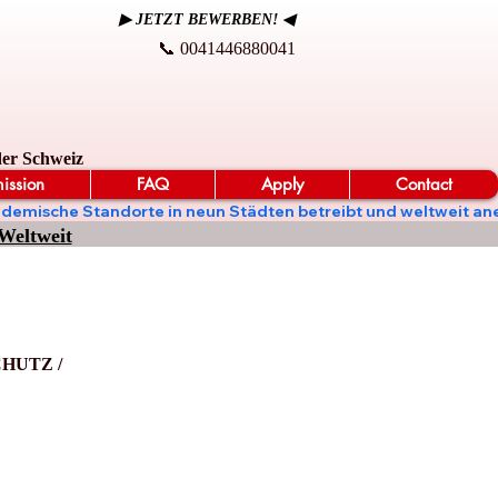
▶ JETZT BEWERBEN! ◀
📞 0041446880041
der Schweiz
ission
FAQ
Apply
Contact
t, akademische Standorte in neun Städten betreibt und weltweit
Weltweit
HUTZ /