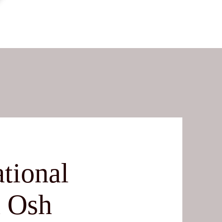
ational
n Osh