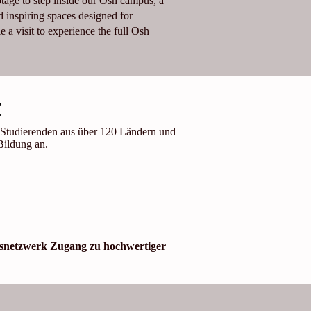
otage to step inside our Osh campus, a
 inspiring spaces designed for
 a visit to experience the full Osh
t
0 Studierenden aus über 120 Ländern und
Bildung an.
pusnetzwerk Zugang zu hochwertiger