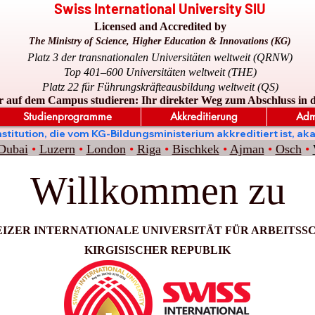
Swiss International University SIU
Licensed and Accredited by
The Ministry of Science, Higher Education & Innovations (KG)
Platz 3 der transnationalen Universitäten weltweit (QRNW)
Top 401–600 Universitäten weltweit (THE)
Platz 22 für Führungskräfteausbildung weltweit (QS)
r auf dem Campus studieren: Ihr direkter Weg zum Abschluss in 
Studienprogramme
Akkreditierung
Adm
ge Institution, die vom KG-Bildungsministerium akkreditiert is
Dubai
•
Luzern
•
London
•
Riga
•
Bischkek
•
Ajman
•
Osch
•
Willkommen zu
IZER INTERNATIONALE UNIVERSITÄT FÜR ARBEITSSC
KIRGISISCHER REPUBLIK