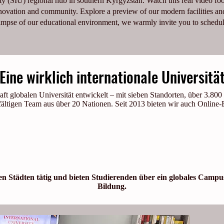
ty (SIU) regional hub in southern Kyrgyzstan. Watch this real video fo
ovation and community. Explore a preview of our modern facilities and
limpse of our educational environment, we warmly invite you to schedule
Eine wirklich internationale Universitä
aft globalen Universität entwickelt – mit sieben Standorten, über 3.80
fältigen Team aus über 20 Nationen. Seit 2013 bieten wir auch Online-
alen Städten tätig und bieten Studierenden über ein globales Cam
Bildung.